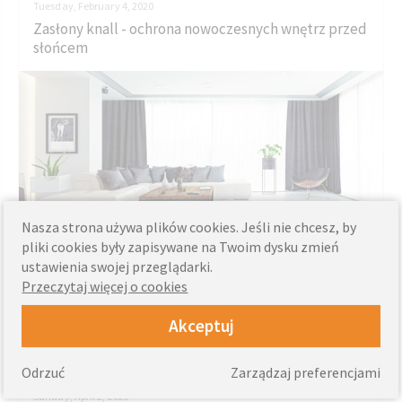
Tuesday, February 4, 2020
Zasłony knall - ochrona nowoczesnych wnętrz przed
słońcem
Nasza strona używa plików cookies. Jeśli nie chcesz, by
pliki cookies były zapisywane na Twoim dysku zmień
Zasłony coraz częściej pojawiają się w aranżacjach
ustawienia swojej przeglądarki.
nowoczesnych wnętrz. Sprawiają, że stają się one przytulne,
Przeczytaj więcej o cookies
nawet te charakteryzujące się otwartą...
Więcej »
Akceptuj
Odrzuć
Zarządzaj preferencjami
Sunday, April 2, 2023