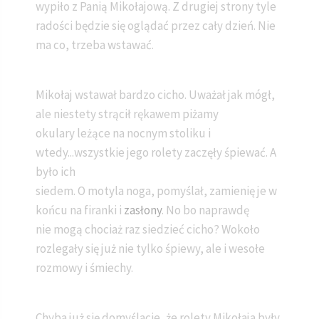
wypiło z Panią Mikołajową. Z drugiej strony tyle
radości będzie się oglądać przez cały dzień. Nie
ma co, trzeba wstawać.
Mikołaj wstawał bardzo cicho. Uważał jak mógł,
ale niestety strącił rękawem piżamy
okulary leżące na nocnym stoliku i
wtedy...wszystkie jego rolety zaczęły śpiewać. A
było ich
siedem. O motyla noga, pomyślał, zamienię je w
końcu na firanki i
zasłony
. No bo naprawdę
nie mogą chociaż raz siedzieć cicho? Wokoło
rozlegały się już nie tylko śpiewy, ale i wesołe
rozmowy i śmiechy.
Chyba już się domyślacie, że rolety Mikołaja były