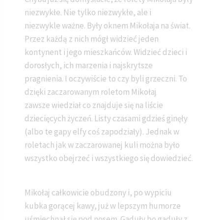
niezwykłe. Nie tylko niezwykłe, ale i
niezwykle ważne. Były oknem Mikołaja na świat.
Przez każdą z nich mógł widzieć jeden
kontynent i jego mieszkańców. Widzieć dzieci i
dorosłych, ich marzenia i najskrytsze
pragnienia. I oczywiście to czy byli grzeczni. To
dzięki zaczarowanym roletom Mikołaj
zawsze wiedział co znajduje się na liście
dziecięcych życzeń. Listy czasami gdzieś ginęły
(albo te gapy elfy coś zapodziały). Jednak w
roletach jak w zaczarowanej kuli można było
wszystko obejrzeć i wszystkiego się dowiedzieć.
Mikołaj całkowicie obudzony i, po wypiciu
kubka gorącej kawy, już w lepszym humorze
uśmiechnął się pod nosem. Gaduły bo gaduły z