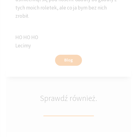
tych moich roletek, ale co ja bym bez nich
zrobił.
HO HO HO
Lecimy
Blog
Sprawdź również.