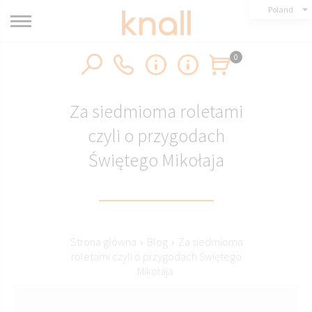
Poland
0
Za siedmioma roletami
czyli o przygodach
Świętego Mikołaja
Strona główna
›
Blog
›
Za siedmioma
roletami czyli o przygodach Świętego
Mikołaja