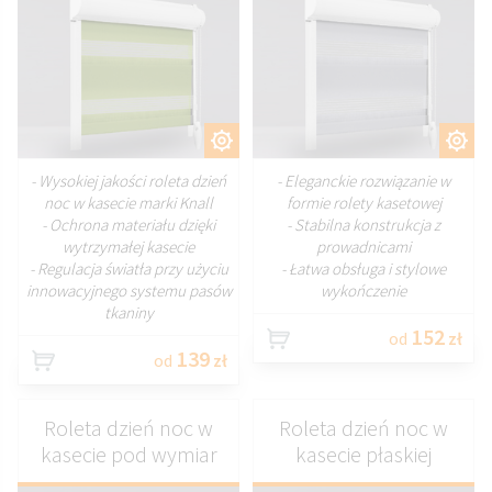
DOSTOSUJ
DOSTOSUJ
- Wysokiej jakości roleta dzień
- Eleganckie rozwiązanie w
noc w kasecie marki Knall
formie rolety kasetowej
- Ochrona materiału dzięki
- Stabilna konstrukcja z
wytrzymałej kasecie
prowadnicami
- Regulacja światła przy użyciu
- Łatwa obsługa i stylowe
innowacyjnego systemu pasów
wykończenie
tkaniny
152
od
zł
139
od
zł
Roleta dzień noc w
Roleta dzień noc w
kasecie pod wymiar
kasecie płaskiej