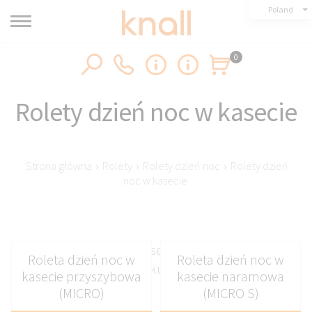
Poland
0
Rolety dzień noc w kasecie
Strona główna
›
Rolety
›
Rolety dzień noc
›
Rolety dzień
noc w kasecie
Rolety dzień noc w kasecie chroniącej tkaninę
Roleta dzień noc w
Roleta dzień noc w
przed zakurzeniem
kasecie przyszybowa
kasecie naramowa
(MICRO)
(MICRO S)