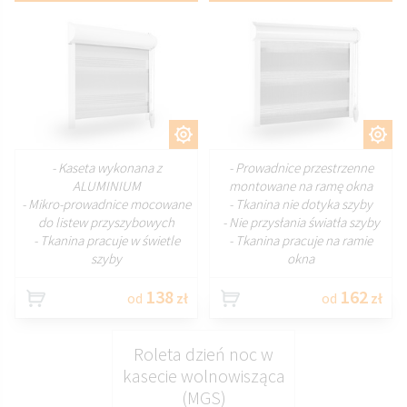
DOSTOSUJ
DOSTOSUJ
- Kaseta wykonana z
- Prowadnice przestrzenne
ALUMINIUM
montowane na ramę okna
- Mikro-prowadnice mocowane
- Tkanina nie dotyka szyby
do listew przyszybowych
- Nie przysłania światła szyby
- Tkanina pracuje w świetle
- Tkanina pracuje na ramie
szyby
okna
138
162
od
zł
od
zł
Roleta dzień noc w
kasecie wolnowisząca
(MGS)