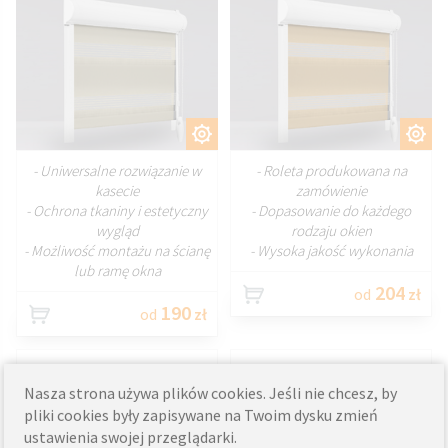
DOSTOSUJ
DOSTOSUJ
- Uniwersalne rozwiązanie w
- Roleta produkowana na
kasecie
zamówienie
- Ochrona tkaniny i estetyczny
- Dopasowanie do każdego
wygląd
rodzaju okien
- Możliwość montażu na ścianę
- Wysoka jakość wykonania
lub ramę okna
204
od
zł
190
od
zł
Rolety dzień noc w
Roleta dzień noc z
Nasza strona używa plików cookies. Jeśli nie chcesz, by
kasecie z
kasetą na ścianę
pliki cookies były zapisywane na Twoim dysku zmień
prowadnicami na
ustawienia swojej przeglądarki.
wymiar