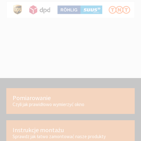
Pomiarowanie
Czyli jak prawidłowo wymierzyć okno
Instrukcje montażu
Sprawdz jak łatwo zamontować nasze produkty