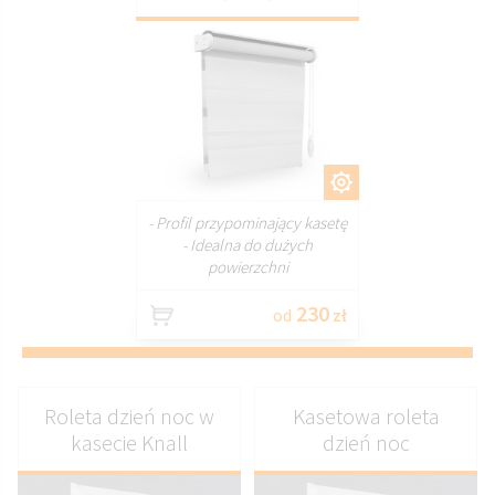
DOSTOSUJ
- Profil przypominający kasetę
- Idealna do dużych
powierzchni
230
od
zł
Roleta dzień noc w
Kasetowa roleta
kasecie Knall
dzień noc