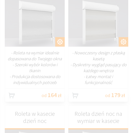
DOSTOSUJ
DOSTOSUJ
- Roleta na wymiar idealnie
- Nowoczesny design z płaską
dopasowana do Twojego okna
kasetą
- Szeroki wybór kolorów i
- Dyskretny wygląd pasujący do
tkanin
każdego wnętrza
- Produkcja dostosowana do
- Łatwy montaż i
indywidualnych potrzeb
funkcjonalność
164
179
od
zł
od
zł
Roleta w kasecie
Roleta dzień noc na
dzień noc
wymiar w kasecie