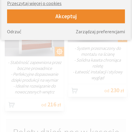
Przeczytaj więcej o cookies
Akceptuj
Odrzuć
Zarządzaj preferencjami
DOSTOSUJ
- System przeznaczony do
DOSTOSUJ
montażu na ścianę
- Solidna kaseta chroniąca
- Stabilność zapewniona przez
roletę
boczne prowadnice
- Łatwość instalacji i stylowy
- Perfekcyjne dopasowanie
wygląd
dzięki produkcji na wymiar
- Idealne rozwiązanie do
230
od
zł
nowoczesnych wnętrz
216
od
zł