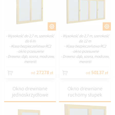
DOSTOSUJ
DOSTOSUJ
- Wysokość do 2,7 m, szerokość
- Wysokość do 2,7 m, szerokość
do 6 m
do 12 m
- Klasa bezpieczeństwa RC2
- Klasa bezpieczeństwa RC2
- okno przesuwne
- okno przesuwne
- Drewno: dąb, sosna, modrzew,
- Drewno: dąb, sosna, modrzew,
merenti
merenti
27278
50137
od
zł
od
zł
Okno drewniane
Okno drewniane
jednoskrzydłowe
ruchomy słupek