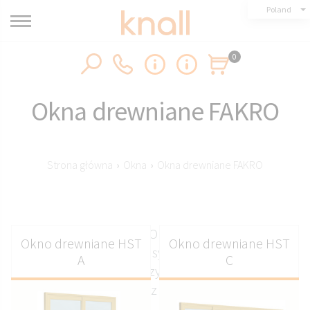
Poland
0
Okna drewniane FAKRO
Strona główna
›
Okna
›
Okna drewniane FAKRO
Okna drewniane FAKRO na wymiar z okładziną
Okno drewniane HST
Okno drewniane HST
aluminiową premium w systemach HST PSK oraz
A
C
FIX i wersjach jednoskrzydłowe dwuskrzydłowe
trzyskrzydłowe raz czteroskrzydłowe