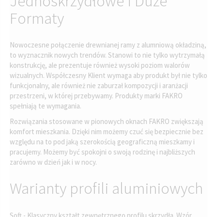
Jednoskrzydłowe i Duże
Formaty
Nowoczesne połączenie drewnianej ramy z alumniową okładziną,
to wyznacznik nowych trendów. Stanowi to nie tylko wytrzymałą
konstrukcję, ale prezentuje również wysoki poziom walorów
wizualnych. Współczesny Klient wymaga aby produkt był nie tylko
funkcjonalny, ale również nie zaburzał kompozycji i aranżacji
przestrzeni, w której przebywamy. Produkty marki FAKRO
spełniają te wymagania.
Rozwiązania stosowane w pionowych oknach FAKRO zwiększają
komfort mieszkania. Dzięki nim możemy czuć się bezpiecznie bez
względu na to pod jaką szerokością geograficzną mieszkamy i
pracujemy. Możemy być spokojni o swoją rodzinę i najbliższych
zarówno w dzień jak i w nocy.
Warianty profili aluminiowych
Soft - Klasyczny kształt zewnętrznego profilu skrzydła. Wzór