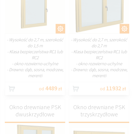
DOSTOSUJ
DOSTOSUJ
- Wysokość do 2,7 m, szerokość
- Wysokość do 2,7 m, szerokość
do 1,5 m
do 2,7 m
- Klasa bezpieczeństwa RC1 lub
- Klasa bezpieczeństwa RC1 lub
RC2
RC2
- okno rozwierno-uchylne
- okno rozwierno-uchylne
- Drewno: dąb, sosna, modrzew,
- Drewno: dąb, sosna, modrzew,
merenti
merenti
4489
11932
od
zł
od
zł
Okno drewniane PSK
Okno drewniane PSK
dwuskrzydłowe
trzyskrzydłowe