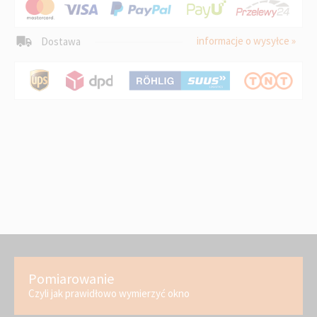
informacje o wysyłce »
Dostawa
Pomiarowanie
Czyli jak prawidłowo wymierzyć okno