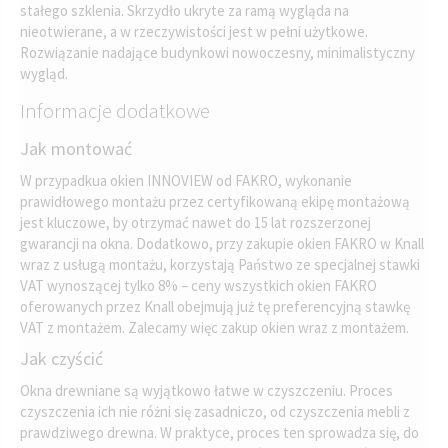
stałego szklenia. Skrzydło ukryte za ramą wygląda na
nieotwierane, a w rzeczywistości jest w pełni użytkowe.
Rozwiązanie nadające budynkowi nowoczesny, minimalistyczny
wygląd.
Informacje dodatkowe
Jak montować
W przypadkua okien INNOVIEW od FAKRO, wykonanie
prawidłowego montażu przez certyfikowaną ekipę montażową
jest kluczowe, by otrzymać nawet do 15 lat rozszerzonej
gwarancji na okna. Dodatkowo, przy zakupie okien FAKRO w Knall
wraz z usługą montażu, korzystają Państwo ze specjalnej stawki
VAT wynoszącej tylko 8% – ceny wszystkich okien FAKRO
oferowanych przez Knall obejmują już tę preferencyjną stawkę
VAT z montażem. Zalecamy więc zakup okien wraz z montażem.
Jak czyścić
Okna drewniane są wyjątkowo łatwe w czyszczeniu. Proces
czyszczenia ich nie różni się zasadniczo, od czyszczenia mebli z
prawdziwego drewna. W praktyce, proces ten sprowadza się, do