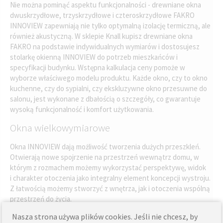
Nie można pominąć aspektu funkcjonalności - drewniane okna
dwuskrzydłowe, trzyskrzydłowe i czteroskrzydłowe FAKRO
INNOVIEW zapewniają nie tylko optymalną izolację termiczną, ale
również akustyczną. W sklepie Knall kupisz drewniane okna
FAKRO na podstawie indywidualnych wymiarów i dostosujesz
stolarkę okienną INNOVIEW do potrzeb mieszkańców i
specyfikacji budynku. Wstępna kalkulacja ceny pomoże w
wyborze właściwego modelu produktu. Każde okno, czy to okno
kuchenne, czy do sypialni, czy ekskluzywne okno przesuwne do
salonu, jest wykonane z dbałością o szczegóły, co gwarantuje
wysoką funkcjonalność i komfort użytkowania.
Okna wielkowymiarowe
Okna INNOVIEW dają możliwość tworzenia dużych przeszkleń.
Otwierają nowe spojrzenie na przestrzeń wewnątrz domu, w
którym z rozmachem możemy wykorzystać perspektywę, widok
i charakter otoczenia jako integralny element koncepcji wystroju.
Z łatwością możemy stworzyć z wnętrza, jak i otoczenia wspólną
przestrzeń do życia.
Nasza strona używa plików cookies. Jeśli nie chcesz, by