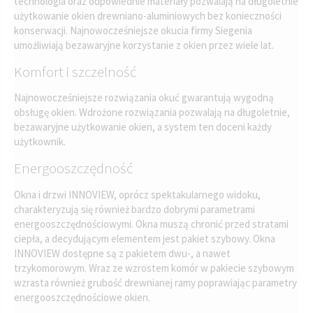
technologia oraz odpowiednie materiały pozwalają na długoletnie
użytkowanie okien drewniano-aluminiowych bez konieczności
konserwacji. Najnowocześniejsze okucia firmy Siegenia
umożliwiają bezawaryjne korzystanie z okien przez wiele lat.
Komfort i szczelność
Najnowocześniejsze rozwiązania okuć gwarantują wygodną
obsługę okien. Wdrożone rozwiązania pozwalają na długoletnie,
bezawaryjne użytkowanie okien, a system ten doceni każdy
użytkownik.
Energooszczędność
Okna i drzwi INNOVIEW, oprócz spektakularnego widoku,
charakteryzują się również bardzo dobrymi parametrami
energooszczędnościowymi. Okna muszą chronić przed stratami
ciepła, a decydującym elementem jest pakiet szybowy. Okna
INNOVIEW dostępne są z pakietem dwu-, a nawet
trzykomorowym. Wraz ze wzrostem komór w pakiecie szybowym
wzrasta również grubość drewnianej ramy poprawiając parametry
energooszczędnościowe okien.