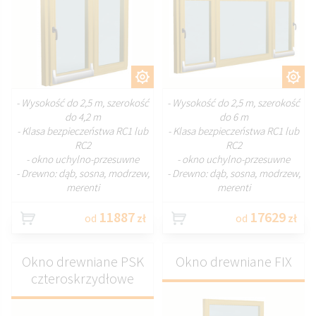
DOSTOSUJ
DOSTOSUJ
- Wysokość do 2,5 m, szerokość
- Wysokość do 2,5 m, szerokość
do 4,2 m
do 6 m
- Klasa bezpieczeństwa RC1 lub
- Klasa bezpieczeństwa RC1 lub
RC2
RC2
- okno uchylno-przesuwne
- okno uchylno-przesuwne
- Drewno: dąb, sosna, modrzew,
- Drewno: dąb, sosna, modrzew,
merenti
merenti
11887
17629
od
zł
od
zł
Okno drewniane PSK
Okno drewniane FIX
czteroskrzydłowe