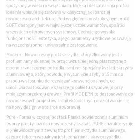
spotykany w wielu rozwiązaniach. Miękka i delikatna linia profilu
idealnie wpisuje się zarówno w klasyczną jak i bardziej
nowoczesną architek urę. Pod względem konstrukcyjnym profil
SOFT dostępny jest w największej liczbie wariantów, spośród
wszystkich oferowanych systemów. Cechuje go wysoka
funkcjonalność i estetyka, a jego parametry użytkowe pozwalają
na wszechstronne i uniwersalne zastosowanie.
Modern - Nowoczesny profil skrzydła, który zlicowany jest z
profilem ramy okiennej tworząc wizualnie jedną płaszczyznę z
mocno zaznaczonym pośrodku rantem. Specjalny kształt skrzydła
aluminiowego, który powoduje wysunięcie szyby o 15 mm do
przodu w stosunku do rozwiązań konwencjonalnych, co
umożliwia zastosowanie szerszego pakietu szybowego przy
mniejszym przekroju drewna. Profil MODERN to dostosowanie do
nowoczesnych projektów architektonicznych oraz otwarcie się
na nowy design w stolarce otworowej.
Pure - Forma w czystej postaci. Płaska powierzchnia aluminium
tworzy prosty i bardzo nowoczesny kształt. PURE charakteryzuje
się niewidocznym z zewnątrz profilem skrzydła aluminiowego,
czego efektem wizualnym jest jedna rama, jak w przypadku