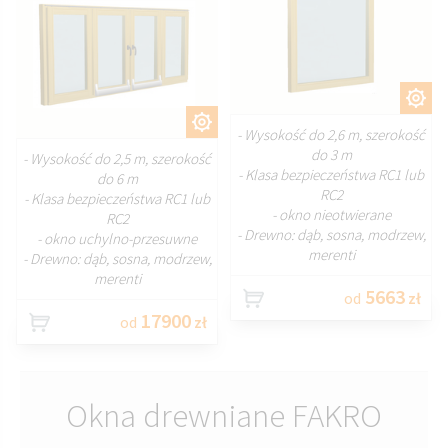
DOSTOSUJ
DOSTOSUJ
- Wysokość do 2,6 m, szerokość
do 3 m
- Wysokość do 2,5 m, szerokość
- Klasa bezpieczeństwa RC1 lub
do 6 m
RC2
- Klasa bezpieczeństwa RC1 lub
- okno nieotwierane
RC2
- Drewno: dąb, sosna, modrzew,
- okno uchylno-przesuwne
merenti
- Drewno: dąb, sosna, modrzew,
merenti
5663
od
zł
17900
od
zł
Okna drewniane FAKRO