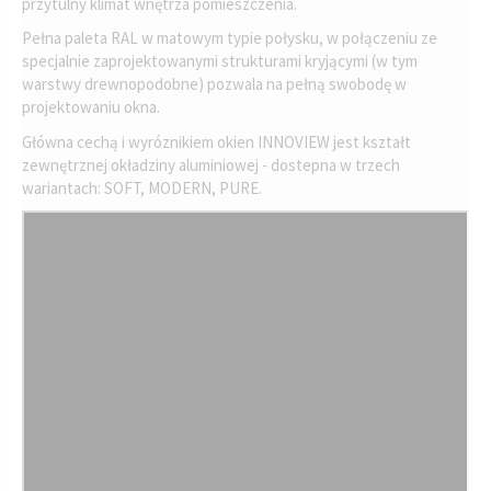
przytulny klimat wnętrza pomieszczenia.
Pełna paleta RAL w matowym typie połysku, w połączeniu ze
specjalnie zaprojektowanymi strukturami kryjącymi (w tym
warstwy drewnopodobne) pozwala na pełną swobodę w
projektowaniu okna.
Główna cechą i wyróznikiem okien INNOVIEW jest kształt
zewnętrznej okładziny aluminiowej - dostepna w trzech
wariantach: SOFT, MODERN, PURE.