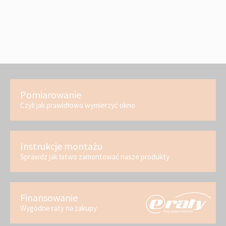
Pomiarowanie
Czyli jak prawidłowo wymierzyć okno
Instrukcje montażu
Sprawdz jak łatwo zamontować nasze produkty
Finansowanie
Wygodne raty na zakupy