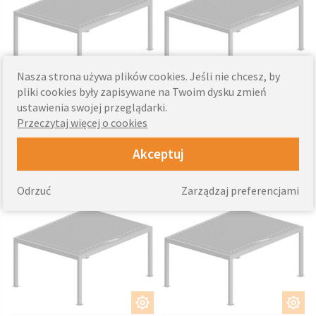
Nasza strona używa plików cookies. Jeśli nie chcesz, by
DOSTOSUJ
DOSTOSUJ
pliki cookies były zapisywane na Twoim dysku zmień
ustawienia swojej przeglądarki.
31084
35440
od
zł
od
zł
Przeczytaj więcej o cookies
Akceptuj
Pergola ogrodowa na
Pergola ogrodowa
wymiar
3x4
Odrzuć
Zarządzaj preferencjami
DOSTOSUJ
DOSTOSUJ