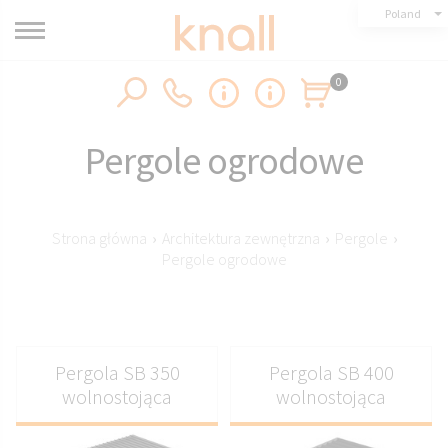
Poland
0
Pergole ogrodowe
Strona główna
›
Architektura zewnętrzna
›
Pergole
›
Pergole ogrodowe
Pergola SB 350
Pergola SB 400
wolnostojąca
wolnostojąca