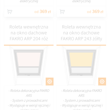
elektrycznej
elektrycznej
369
369
od
zł
od
zł
Roleta wewnętrzna
Roleta wewnętrzna
na okno dachowe
na okno dachowe
FAKRO ARP 204 róż
FAKRO ARP 243 żółty
DOSTOSUJ
DOSTOSUJ
- Roleta dekoracyjna FAKRO
- Roleta dekoracyjna FAKRO
ARS
ARS
- System z prowadnicami
- System z prowadnicami
- Występuje w wersji ręcznej i
- Występuje w wersji ręcznej i