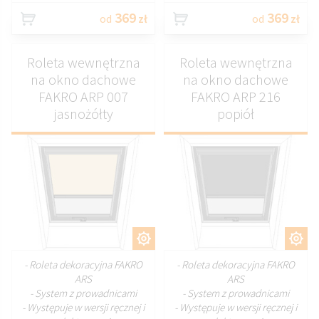
369
369
od
zł
od
zł
Roleta wewnętrzna
Roleta wewnętrzna
na okno dachowe
na okno dachowe
FAKRO ARP 007
FAKRO ARP 216
jasnożółty
popiół
DOSTOSUJ
DOSTOSUJ
- Roleta dekoracyjna FAKRO
- Roleta dekoracyjna FAKRO
ARS
ARS
- System z prowadnicami
- System z prowadnicami
- Występuje w wersji ręcznej i
- Występuje w wersji ręcznej i