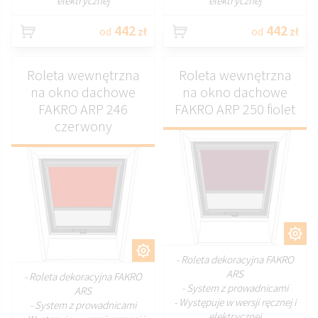
elektrycznej
elektrycznej
442
442
od
zł
od
zł
Roleta wewnętrzna
Roleta wewnętrzna
na okno dachowe
na okno dachowe
FAKRO ARP 246
FAKRO ARP 250 fiolet
czerwony
DOSTOSUJ
DOSTOSUJ
- Roleta dekoracyjna FAKRO
ARS
- Roleta dekoracyjna FAKRO
- System z prowadnicami
ARS
- Występuje w wersji ręcznej i
- System z prowadnicami
elektrycznej