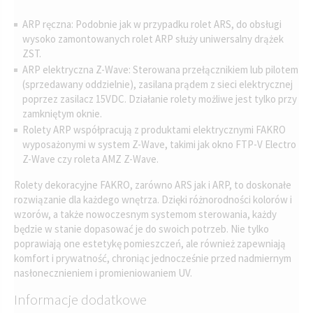
ARP ręczna: Podobnie jak w przypadku rolet ARS, do obsługi
wysoko zamontowanych rolet ARP służy uniwersalny drążek
ZST.
ARP elektryczna Z-Wave: Sterowana przełącznikiem lub pilotem
(sprzedawany oddzielnie), zasilana prądem z sieci elektrycznej
poprzez zasilacz 15VDC. Działanie rolety możliwe jest tylko przy
zamkniętym oknie.
Rolety ARP współpracują z produktami elektrycznymi FAKRO
wyposażonymi w system Z-Wave, takimi jak okno FTP-V Electro
Z-Wave czy roleta AMZ Z-Wave.
Rolety dekoracyjne FAKRO, zarówno ARS jak i ARP, to doskonałe
rozwiązanie dla każdego wnętrza. Dzięki różnorodności kolorów i
wzorów, a także nowoczesnym systemom sterowania, każdy
będzie w stanie dopasować je do swoich potrzeb. Nie tylko
poprawiają one estetykę pomieszczeń, ale również zapewniają
komfort i prywatność, chroniąc jednocześnie przed nadmiernym
nasłonecznieniem i promieniowaniem UV.
Informacje dodatkowe