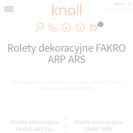
Poland
0
Rolety dekoracyjne FAKRO
ARP ARS
Strona główna
›
Rolety Dachowe
›
Fakro Rolety
›
Rolety
dekoracyjne FAKRO ARP ARS
Rolety dekoracyjne FAKRO ARP ARS w systemach
Roleta dekoracyjna
Roleta dekoracyjna
elektrycznych oraz ręcznych w popularnych
FAKRO ARS Eko
FAKRO ARP