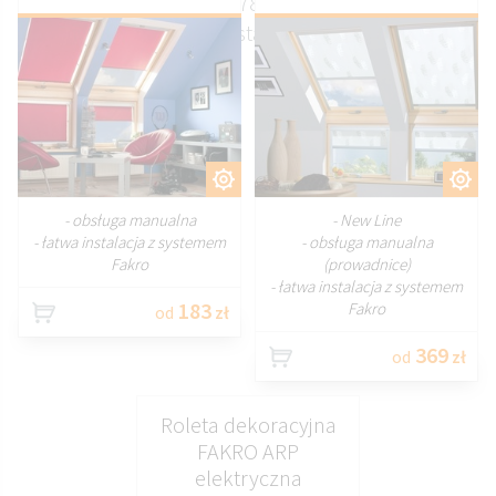
rozmiarach 78x98 78x118 i 78x140 oraz
pozostałych
DOSTOSUJ
DOSTOSUJ
- obsługa manualna
- New Line
- łatwa instalacja z systemem
- obsługa manualna
Fakro
(prowadnice)
- łatwa instalacja z systemem
183
Fakro
od
zł
369
od
zł
Roleta dekoracyjna
FAKRO ARP
elektryczna