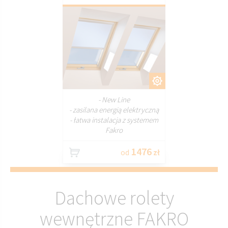
DOSTOSUJ
- New Line
- zasilana energią elektryczną
- łatwa instalacja z systemem
Fakro
1476
od
zł
Dachowe rolety
wewnętrzne FAKRO