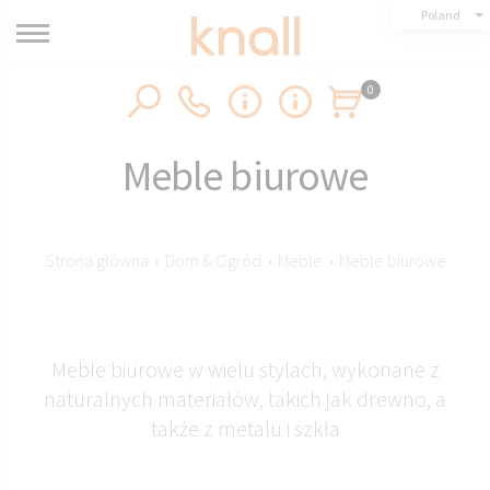
Poland
0
Meble biurowe
Strona główna
›
Dom & Ogród
›
Meble
›
Meble biurowe
Meble biurowe w wielu stylach, wykonane z
naturalnych materiałów, takich jak drewno, a
także z metalu i szkła