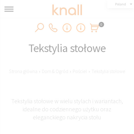
Poland
0
Tekstylia stołowe
Strona główna
›
Dom & Ogród
›
Pościel
›
Tekstylia stołowe
Tekstylia stołowe w wielu stylach i wariantach,
idealne do codziennego użytku oraz
eleganckiego nakrycia stołu