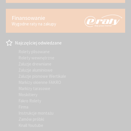
Finansowanie
Wygodne raty na zakupy
Najczęściej odwiedzane
Rolety plisowane
Rolety wewnętrzne
Żaluzje drewniane
Żaluzje aluminiowe
Żaluzje pionowe Wertikale
Markizy okienne FAKRO
Markizy tarasowe
Moskitiery
Fakro Rolety
Firma
Instrukcje montażu
Zamów próbki
Knall Youtube