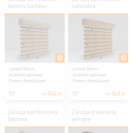
bielony bambus
naturalna
DOSTOSUJ.
DOSTOSUJ.
- Lamele 50mm
- Lamele 50mm
- Drabinka taśmowa
- Drabinka taśmowa
- Drewno bambusowe
- Drewno bambusowe
512
512
od
zł
od
zł
Żaluzja bambusowa
Żaluzja drewniana
beżowa
wengee