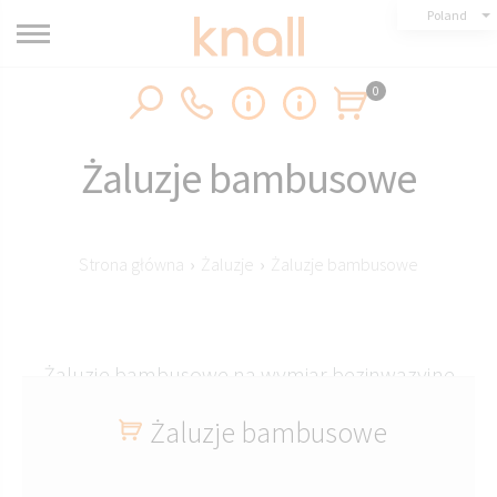
Poland
0
Żaluzje bambusowe
Strona główna
›
Żaluzje
›
Żaluzje bambusowe
Żaluzje bambusowe na wymiar bezinwazyjne
oraz tradycyjne wyposażone w lamele w
Żaluzje bambusowe
szerokościach: 25mm i 50mm