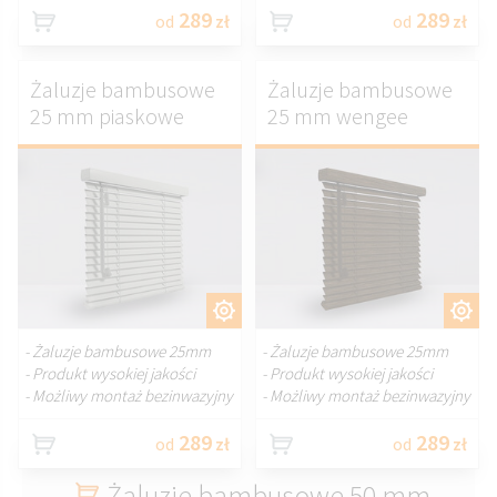
289
289
od
zł
od
zł
Żaluzje bambusowe
Żaluzje bambusowe
25 mm piaskowe
25 mm wengee
DOSTOSUJ.
DOSTOSUJ.
- Żaluzje bambusowe 25mm
- Żaluzje bambusowe 25mm
- Produkt wysokiej jakości
- Produkt wysokiej jakości
- Możliwy montaż bezinwazyjny
- Możliwy montaż bezinwazyjny
289
289
od
zł
od
zł
Żaluzje bambusowe 50 mm