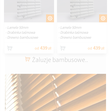
DOSTOSUJ.
DOSTOSUJ.
- Lamele 50mm
- Lamele 50mm
- Drabinka taśmowa
- Drabinka taśmowa
- Drewno bambusowe
- Drewno bambusowe
439
439
od
zł
od
zł
Żaluzje bambusowe..