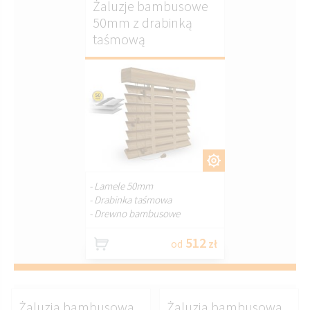
Żaluzje bambusowe
50mm z drabinką
taśmową
DOSTOSUJ.
- Lamele 50mm
- Drabinka taśmowa
- Drewno bambusowe
512
od
zł
Żaluzja bambusowa
Żaluzja bambusowa