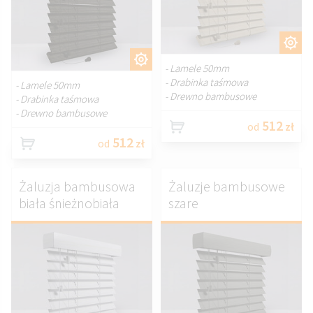
DOSTOSUJ.
DOSTOSUJ.
- Lamele 50mm
- Drabinka taśmowa
- Lamele 50mm
- Drewno bambusowe
- Drabinka taśmowa
- Drewno bambusowe
512
od
zł
512
od
zł
Żaluzja bambusowa
Żaluzje bambusowe
biała śnieżnobiała
szare