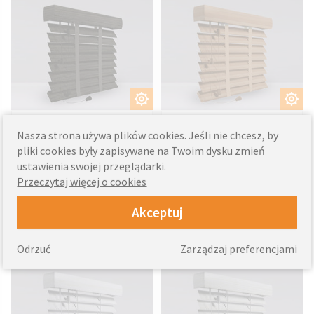
DOSTOSUJ.
DOSTOSUJ.
- Lamele 50mm
- Lamele 50mm
Nasza strona używa plików cookies. Jeśli nie chcesz, by
- Drabinka taśmowa
- Drabinka taśmowa
pliki cookies były zapisywane na Twoim dysku zmień
- Drewno bambusowe
- Drewno bambusowe
ustawienia swojej przeglądarki.
512
512
Przeczytaj więcej o cookies
od
zł
od
zł
Akceptuj
Żaluzje bambusowe
Żaluzje bambusowe
50 mm białe
50 mm perłowe
Odrzuć
Zarządzaj preferencjami