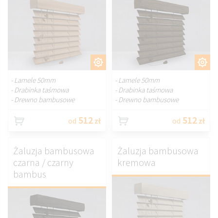
DOSTOSUJ.
DOSTOSUJ.
- Lamele 50mm
- Lamele 50mm
- Drabinka taśmowa
- Drabinka taśmowa
- Drewno bambusowe
- Drewno bambusowe
512
512
od
zł
od
zł
Żaluzja bambusowa
Żaluzja bambusowa
czarna / czarny
kremowa
bambus