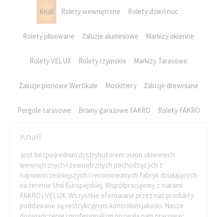
Knall
Rolety wewnętrzne
Rolety dzień noc
Rolety plisowane
Żaluzje aluminiowe
Markizy okienne
Rolety VELUX
Rolety rzymskie
Markizy Tarasowe
Żaluzje pionowe Wertikale
Moskitiery
Żaluzje drewniane
Pergole tarasowe
Bramy garażowe FAKRO
Rolety FAKRO
Knall
jest bezpośrednim dystrybutorem osłon okiennych
wewnętrznych i zewnętrznych pochodzących z
najnowocześniejszych i renomowanych fabryk działających
na terenie Unii Europejskiej. Współpracujemy z marami
FAKRO i VELUX. Wszystkie oferowane przez nas produkty
poddawane są restrykcyjnym kontrolom jakości. Nasze
doświadczenie i profesjonalizm pozwala nam pracować