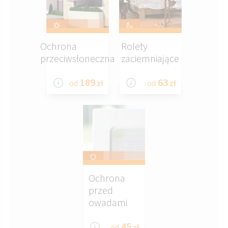
Ochrona
Rolety
przeciwsłoneczna
zaciemniające
189
63
od
zł
od
zł
Ochrona
przed
owadami
45
od
zł