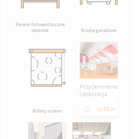
Panele fotowoltaiczne
okienne
Bramy garażowe
Przyciemnienie
i dekoracja
32
od
zł
Rolety screen