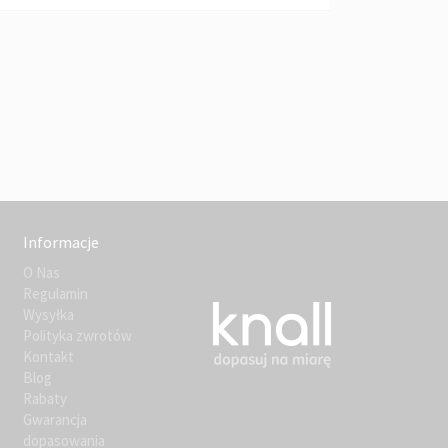
Informacje
O Nas
Regulamin
Wysyłka
Polityka zwrotów
Kontakt
Blog
Rabaty
Gwarancja
dopasowania