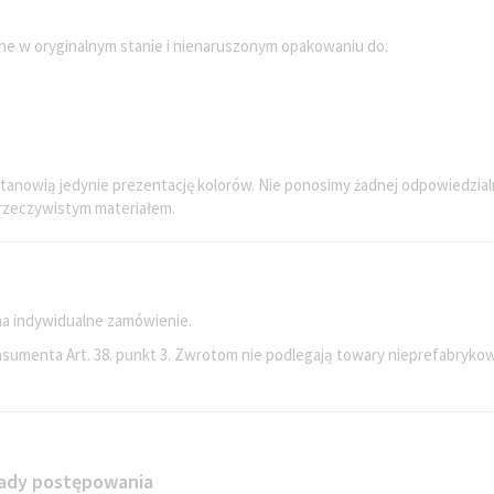
e w oryginalnym stanie i nienaruszonym opakowaniu do:
stanowią jedynie prezentację kolorów. Nie ponosimy żadnej odpowiedzialn
 rzeczywistym materiałem.
a indywidualne zamówienie.
konsumenta Art. 38. punkt 3. Zwrotom nie podlegają towary nieprefabr
sady postępowania