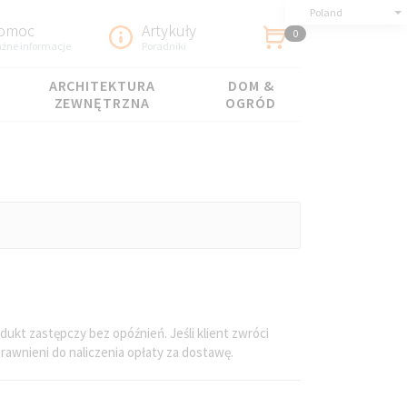
Poland
omoc
Artykuły
0
żne informacje
Poradniki
ARCHITEKTURA
DOM &
ZEWNĘTRZNA
OGRÓD
dukt zastępczy bez opóźnień. Jeśli klient zwróci
rawnieni do naliczenia opłaty za dostawę.