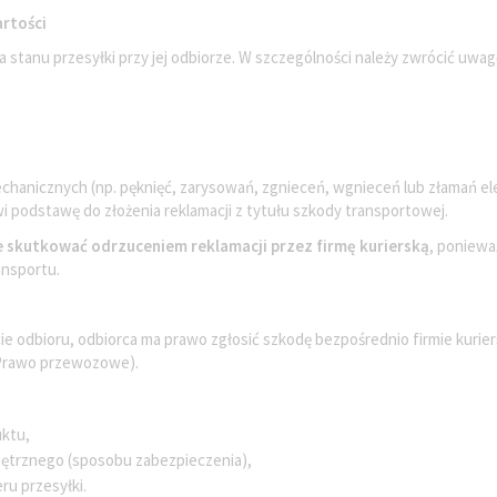
artości
stanu przesyłki przy jej odbiorze. W szczególności należy zwrócić uwag
chanicznych (np. pęknięć, zarysowań, zgnieceń, wgnieceń lub złamań e
i podstawę do złożenia reklamacji z tytułu szkody transportowej.
skutkować odrzuceniem reklamacji przez firmę kurierską
, poniewa
ansportu.
 odbioru, odbiorca ma prawo zgłosić szkodę bezpośrednio firmie kurier
 – Prawo przewozowe).
uktu,
ętrznego (sposobu zabezpieczenia),
ru przesyłki.