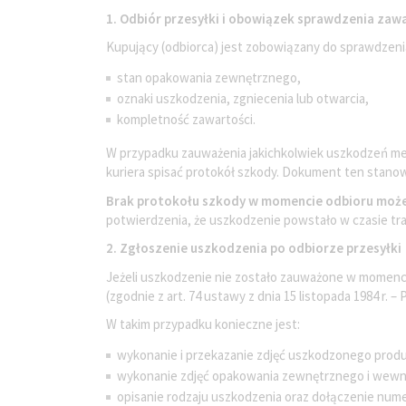
1. Odbiór przesyłki i obowiązek sprawdzenia zaw
Kupujący (odbiorca) jest zobowiązany do sprawdzenia 
stan opakowania zewnętrznego,
oznaki uszkodzenia, zgniecenia lub otwarcia,
kompletność zawartości.
W przypadku zauważenia jakichkolwiek uszkodzeń me
kuriera spisać protokół szkody. Dokument ten stanow
Brak protokołu szkody w momencie odbioru może 
potwierdzenia, że uszkodzenie powstało w czasie tr
2. Zgłoszenie uszkodzenia po odbiorze przesyłki
Jeżeli uszkodzenie nie zostało zauważone w momencie
(zgodnie z art. 74 ustawy z dnia 15 listopada 1984 r.
W takim przypadku konieczne jest:
wykonanie i przekazanie zdjęć uszkodzonego prod
wykonanie zdjęć opakowania zewnętrznego i wewn
opisanie rodzaju uszkodzenia oraz dołączenie nume