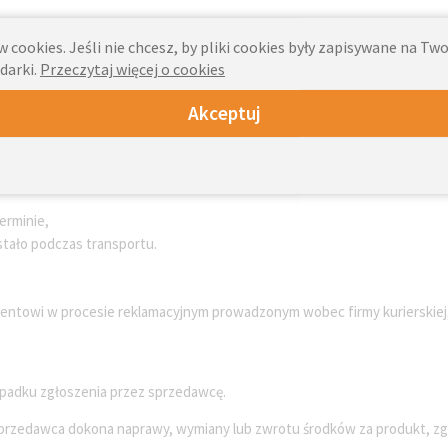
– w porozumieniu z nim – przez sprzedawcę (nadawcę przesyłki). Należy
 cookies. Jeśli nie chcesz, by pliki cookies były zapisywane na T
przez przewoźnika.
darki.
Przeczytaj więcej o cookies
e
Akceptuj
a siły zewnętrznej (np. uderzenia, upadku, zgniecenia), nie stanowią w
y. W takich przypadkach odpowiedzialność ponosi firma kurierska, a nie
echaniczne, jeśli:
erminie,
stało podczas transportu.
ientowi w procesie reklamacyjnym prowadzonym wobec firmy kurierskiej
ypadku zgłoszenia przez sprzedawcę.
sprzedawca dokona naprawy, wymiany lub zwrotu środków za produkt, zgo