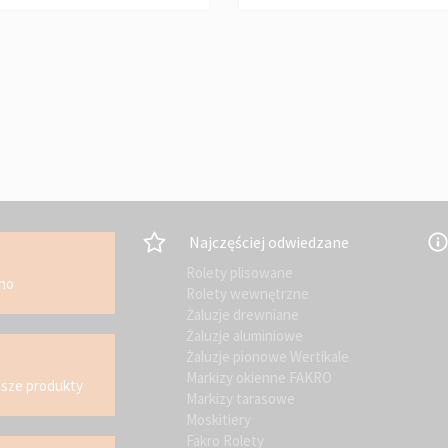
Najczęściej odwiedzane
Rolety plisowane
kno
Rolety wewnętrzne
Żaluzje drewniane
Żaluzje aluminiowe
Żaluzje pionowe Wertikale
Markizy okienne FAKRO
asze produkty
Markizy tarasowe
Moskitiery
Fakro Rolety