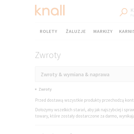
K
Po
Menu
ROLETY
ŻALUZJE
MARKIZY
KARNI
Zwroty
Zwroty & wymiana & naprawa
Zwroty
Przed dostawą wszystkie produkty przechodzą kontrol
Dołożymy wszelkich starań, aby jak najszybciej i spra
towary, które zostały dostarczone za darmo, wynikają