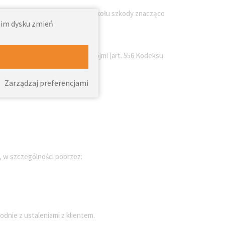
 jednak pamiętać, że brak protokołu szkody znacząco
woim dysku zmień
ady produktu w rozumieniu rękojmi (art. 556 Kodeksu
 sprzedawca.
Zarządzaj preferencjami
, w szczególności poprzez:
dnie z ustaleniami z klientem.