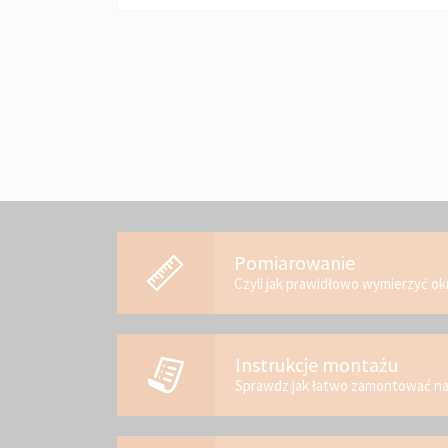
Pomiarowanie
Czyli jak prawidłowo wymierzyć o
Instrukcje montażu
Sprawdz jak łatwo zamontować n