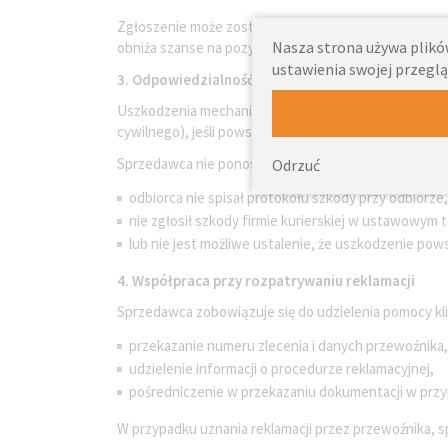
Zgłoszenie może zostać dokonane przez odbiorcę lub 
Nasza strona używa plików
obniża szanse na pozytywne rozpatrzenie reklamacji 
ustawienia swojej przeglą
3. Odpowiedzialność za uszkodzenia mechaniczn
Uszkodzenia mechaniczne, powstałe w wyniku działani
cywilnego), jeśli powstały po wydaniu towaru odbiorc
Sprzedawca nie ponosi odpowiedzialności za szkody m
Odrzuć
odbiorca nie spisał protokołu szkody przy odbiorze,
nie zgłosił szkody firmie kurierskiej w ustawowym t
lub nie jest możliwe ustalenie, że uszkodzenie pow
4. Współpraca przy rozpatrywaniu reklamacji
Sprzedawca zobowiązuje się do udzielenia pomocy kl
przekazanie numeru zlecenia i danych przewoźnika,
udzielenie informacji o procedurze reklamacyjnej,
pośredniczenie w przekazaniu dokumentacji w prz
W przypadku uznania reklamacji przez przewoźnika, 