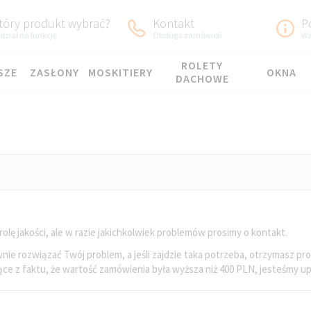
tóry produkt wybrać?
Kontakt
P
dział na funkcję
Obsługa zamówień
Wa
ROLETY
SZE
ZASŁONY
MOSKITIERY
OKNA
DACHOWE
ę jakości, ale w razie jakichkolwiek problemów prosimy o kontakt.
wnie rozwiązać Twój problem, a jeśli zajdzie taka potrzeba, otrzymasz pro
ce z faktu, że wartość zamówienia była wyższa niż 400 PLN, jesteśmy up