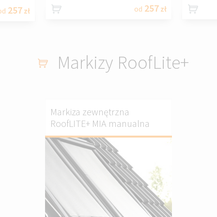
257
257
od
zł
od
zł
Markizy RoofLite+
Markiza zewnętrzna
RoofLITE+ MIA manualna