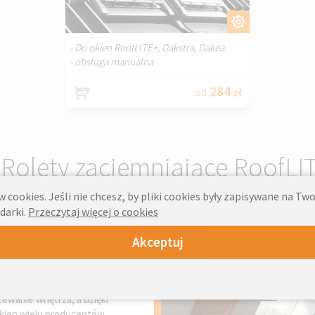
DOSTOSUJ.
- Do okien RoofLITE+, Dakstra, Dakea
- obsługa manualna
284
od
zł
Rolety zaciemniające RoofLIT
 cookies. Jeśli nie chcesz, by pliki cookies były zapisywane na T
darki.
Przeczytaj więcej o cookies
Akceptuj
graniczają dopływ światła,
 odpoczynku na poddaszu.
ewanie wnętrza, a dzięki
kien wielu producentów.