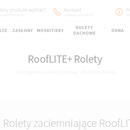
tóry produkt wybrać?
Kontakt
P
dział na funkcję
Obsługa zamówień
Wa
ROLETY
SZE
ZASŁONY
MOSKITIERY
OKNA
DACHOWE
RoofLITE+ Rolety
Strona główna
›
Rolety Dachowe
›
RoofLITE+ Rolety
Rolety zaciemniające RoofL