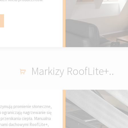
Markizy RoofLite+..
rzymują promienie słoneczne,
u ograniczają nagrzewanie się
przenikania ciepła. Manualna
knami dachowymi RoofLite+,