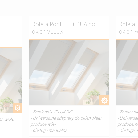
A
Roleta RoofLITE+ DUA do
Roleta
okien VELUX
okien 
DOSTOSUJ.
OSUJ.
- Zamiennik VELUX DKL
- Zamienni
- Uniwersalne adaptery do okien wielu
- Uniwersa
en wielu
producentów
producen
- obsługa manualna
- obsługa 