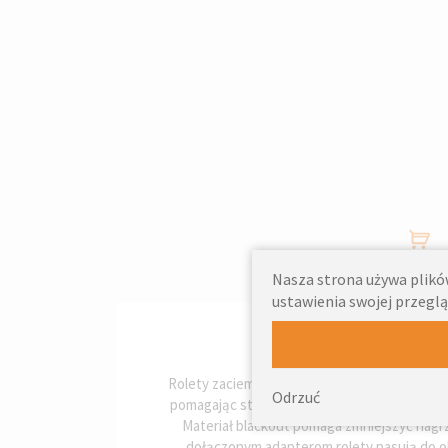
Nasza strona używa plików
ustawienia swojej przeglą
Rolety zaciemniające RoofLITE+ skutecznie o
Odrzuć
pomagając stworzyć komfortowe warunki do
Materiał blackout pomaga zmniejszyć nagrz
dołączonym adapterom rolety pasują do o