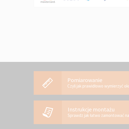
Pomiarowanie
Czyli jak prawidłowo wymierzyć o
Instrukcje montażu
Sprawdz jak łatwo zamontować n