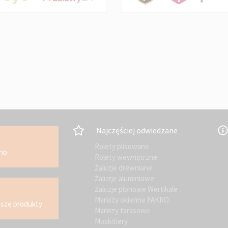
Najczęściej odwiedzane
Rolety plisowane
kno
Rolety wewnętrzne
Żaluzje drewniane
Żaluzje aluminiowe
Żaluzje pionowe Wertikale
Markizy okienne FAKRO
asze produkty
Markizy tarasowe
Moskitiery