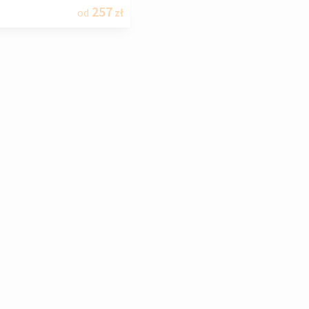
257
od
zł