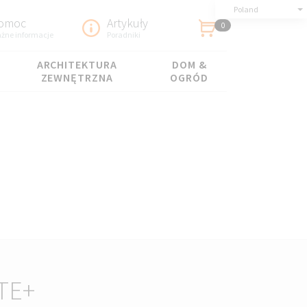
Poland
omoc
Artykuły
0
żne informacje
Poradniki
ARCHITEKTURA
DOM &
ZEWNĘTRZNA
OGRÓD
ITE+