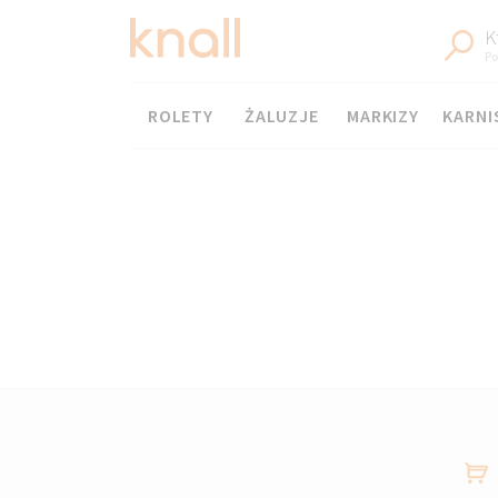
K
Po
Menu
ROLETY
ŻALUZJE
MARKIZY
KARNI