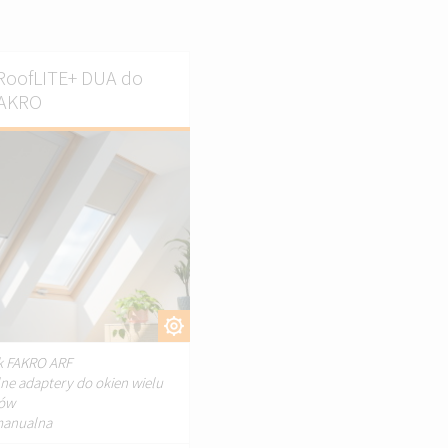
 RoofLITE+ DUA do
FAKRO
DOSTOSUJ.
k FAKRO ARF
lne adaptery do okien wielu
tów
manualna