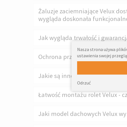
Żaluzje zaciemniające Velux dos
wygląda doskonała funkcjonaln
Jak wygląda trwałość i gwarancja
Nasza strona używa plików
ustawienia swojej przeglą
Ochrona przed słońcem z żaluzj
Jakie są innowacyjne rozwiązani
Odrzuć
Łatwość montażu rolet Velux - c
Jaki model dachowych Velux wy