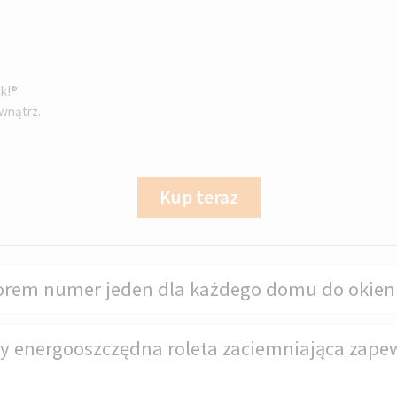
k!®.
wnątrz.
Kup teraz
yborem numer jeden dla każdego domu do okie
zy energooszczędna roleta zaciemniająca zape