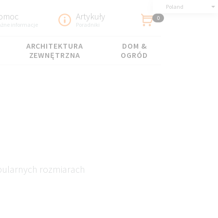
Poland
omoc
Artykuły
0
żne informacje
Poradniki
ARCHITEKTURA
DOM &
ZEWNĘTRZNA
OGRÓD
pularnych rozmiarach