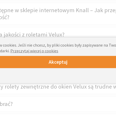
tępne w sklepie internetowym Knall – Jak prze
ość?
 jakości z roletami Velux?
 cookies. Jeśli nie chcesz, by pliki cookies były zapisywane na T
darki.
Przeczytaj więcej o cookies
ami Velux a jak wypadają markizy Velux?
Akceptuj
a w żaluzjach Velux?
zy rolety zewnętrzne do okien Velux są trudne
brać?