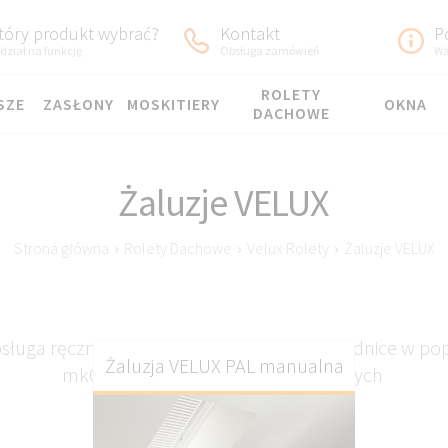
tóry produkt wybrać?
Kontakt
P
dział na funkcję
Obsługa zamówień
Wa
ROLETY
SZE
ZASŁONY
MOSKITIERY
OKNA
DACHOWE
Żaluzje VELUX
Strona główna
›
Rolety Dachowe
›
Velux Rolety
›
Żaluzje VELUX
bsługa ręczna wyposażone w boczne prowadnice w po
Żaluzja VELUX PAL manualna
mk06 78x118 mk08 78x140 oraz innych