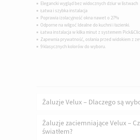
Elegancki wygląd bez widocznych dziur w listwach
Łatwa i szybka instalacja
Poprawia izolacyjność okna nawet o 27%
Odporne na wilgoć Idealne do kuchni i łazienki.
Łatwa instalacja w kilka minut z systemem Pick&Clic
Zapewnia prywatność, osłania przed widokiem z ze
9 klasycznych kolorów do wyboru.
Żaluzje Velux – Dlaczego są w
Żaluzje zaciemniające Velux – C
światłem?