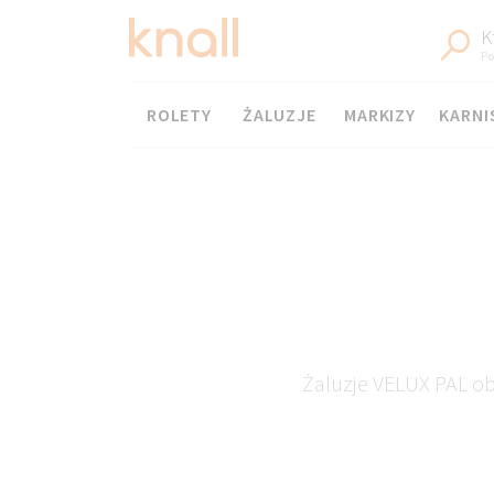
K
Po
Menu
ROLETY
ŻALUZJE
MARKIZY
KARNI
Żaluzje VELUX PAL o