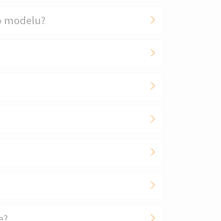
o modelu?
e?