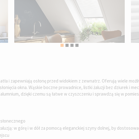
atła i zapewniają osłonę przed widokiem z zewnatrz. Oferują wiele możl
onięcia okna. Wąskie boczne prowadnice, listki żaluzji bez dziurek i m
lumnium, dzięki czemu są łatwe w czyszczeniu i sprawdzą się w pomieszc
ła słonecznego
luzją: w górę i w dół za pomocą eleganckiej szyny dolnej, by dostosowa
ejscu