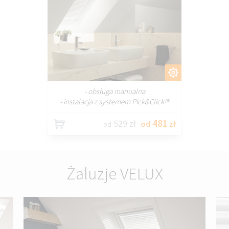
DOSTOSUJ
- obsługa manualna
- instalacja z systemem Pick&Click!®
481
529 zł
od
zł
od
Żaluzje VELUX