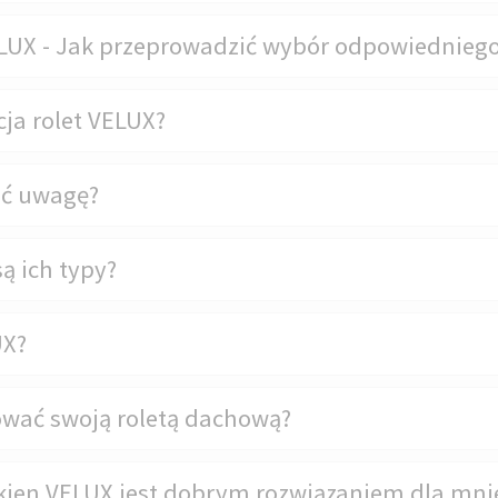
ELUX - Jak przeprowadzić wybór odpowiednieg
ja rolet VELUX?
ić uwagę?
ą ich typy?
UX?
rować swoją roletą dachową?
okien VELUX jest dobrym rozwiązaniem dla mni