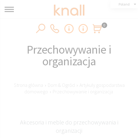
Poland
0
Przechowywanie i
organizacja
Strona główna
›
Dom & Ogród
›
Artykuły gospodarstwa
domowego
›
Przechowywanie i organizacja
Akcesoria i meble do przechowywania i
organizacji