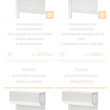
DOSTOSUJ
DOSTOSUJ
- Roleta zewnętrzna
- Roleta zewnętrzna
antywłamaniowa
antywłamaniowa
- Wysokiej jakości system Knall
- Sterowana automatycznie na
- Świetne właściwości
pilot
przeciwsłoneczne
- Zabezpiecza okna z zewnątrz
1375
1382
od
zł
od
zł
Roleta
Roleta
antywłamaniowa
antywłamaniowa
ekskluzywna
inteligentna