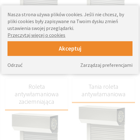
Nasza strona używa plików cookies. Jeśli nie chcesz, by
DOSTOSUJ
DOSTOSUJ
pliki cookies były zapisywane na Twoim dysku zmień
ustawienia swojej przeglądarki.
- roleta antywłamaniowa
- Roleta zewnętrzna premium
Przeczytaj więcej o cookies
zewnętrzna
antywłamaniowa
- Nowoczesny system
- System antywłamaniowy
przeciwwłamaniowy
premium
Akceptuj
- Nowoczesna stylistyka
- Wysokiej jakości aluminium
Odrzuć
Zarządzaj preferencjami
1416
1424
od
zł
od
zł
Roleta
Tania roleta
antywłamaniowa
antywłamaniowa
zaciemniająca