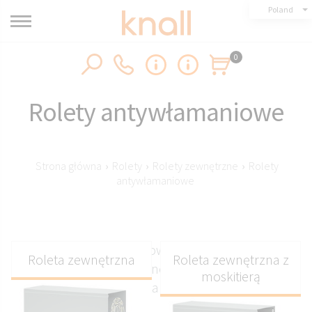
Poland
0
Rolety antywłamaniowe
Strona główna
›
Rolety
›
Rolety zewnętrzne
›
Rolety
antywłamaniowe
Rolety antywłamaniowe ze sklepu Knall to
Roleta zewnętrzna
Roleta zewnętrzna z
inteligentne i nowoczesne rozwiązanie premium,
moskitierą
które zabezpiecza okna z zewnątrz