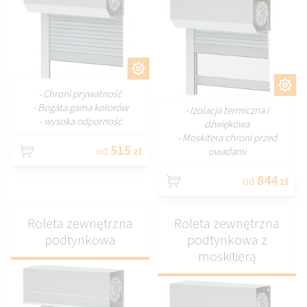
DOSTOSUJ
DOSTOSUJ
- Chroni prywatność
- Bogata gama kolorów
- Izolacja termiczna i
- wysoka odporność
dźwiękowa
- Moskitera chroni przed
515
od
zł
owadami
844
od
zł
Roleta zewnętrzna
Roleta zewnętrzna
podtynkowa
podtynkowa z
moskitierą