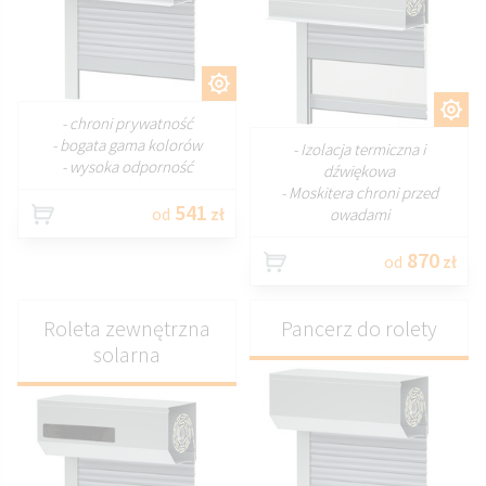
DOSTOSUJ
DOSTOSUJ
- chroni prywatność
- bogata gama kolorów
- Izolacja termiczna i
- wysoka odporność
dźwiękowa
- Moskitera chroni przed
541
od
zł
owadami
870
od
zł
Roleta zewnętrzna
Pancerz do rolety
solarna