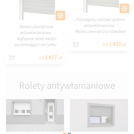
DOSTOSUJ
DOSTOSUJ
- Przystępny cenowo system
antywłamaniowy
- Roleta zewnętrzna
- Roleta zewnętrzna standard
antywłamaniowa
- Najlepsze właściwości
1435
od
zł
zaciemniające na rynku
1427
od
zł
Rolety antywłamaniowe