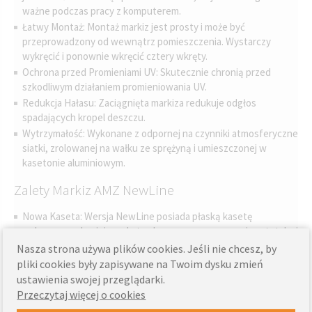
ważne podczas pracy z komputerem.
Łatwy Montaż: Montaż markiz jest prosty i może być
przeprowadzony od wewnątrz pomieszczenia. Wystarczy
wykręcić i ponownie wkręcić cztery wkręty.
Ochrona przed Promieniami UV: Skutecznie chronią przed
szkodliwym działaniem promieniowania UV.
Redukcja Hałasu: Zaciągnięta markiza redukuje odgłos
spadających kropel deszczu.
Wytrzymałość: Wykonane z odpornej na czynniki atmosferyczne
siatki, zrolowanej na wałku ze sprężyną i umieszczonej w
kasetonie aluminiowym.
Zalety Markiz AMZ NewLine
Nowa Kaseta: Wersja NewLine posiada płaską kasetę
wykonaną z aluminium ekstrudowanego, co poprawia estetykę i
sztywność markizy.
Nasza strona używa plików cookies. Jeśli nie chcesz, by
Estetyczny Montaż: Nowy system montażu z tulejkami do
pliki cookies były zapisywane na Twoim dysku zmień
kaptura sprawia, że wkręty są niewidoczne od zewnętrznej
ustawienia swojej przeglądarki.
strony.
Przeczytaj więcej o cookies
Wytrzymałe Tkaniny: Markizy wykonane są z tkanin odpornych