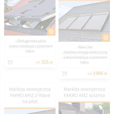
DOSTOSUJ
DOSTOSUJ
- Obsługa manualna
- Łatwa instalacja z systemem
- New Line
Fakro
- Zasilana energią elektryczną
- Łatwa instalacja z systemem
325
od
zł
Fakro
1986
od
zł
Markiza zewnętrzna
Markiza zewnętrzna
FAKRO AMZ Z-Wave
FAKRO AMZ solarna
na pilot