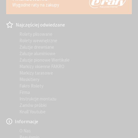
Wygodne raty na zakupy
Najczęściej odwiedzane
Rolety plisowane
Rolety wewnętrzne
Żaluzje drewniane
Żaluzje aluminiowe
Żaluzje pionowe Wertikale
Markizy okienne FAKRO
Markizy tarasowe
Moskitiery
Fakro Rolety
Firma
Instrukcje montażu
Zamów próbki
Knall Youtube
Informacje
O Nas
Regulamin