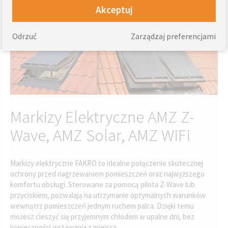
na czynniki atmosferyczne, zapewniając długotrwałą ochronę i
Akceptuj
estetyczny wygląd.
Odrzuć
Zarządzaj preferencjami
Markizy Elektryczne AMZ Z-
Wave, AMZ Solar, AMZ WiFi
Markizy elektryczne FAKRO to idealne połączenie skutecznej
ochrony przed nagrzewaniem pomieszczeń oraz najwyższego
komfortu obsługi. Sterowane za pomocą pilota Z-Wave lub
przyciskiem, pozwalają na utrzymanie optymalnych warunków
wewnątrz pomieszczeń jednym ruchem palca. Dzięki temu
możesz cieszyć się przyjemnym chłodem w upalne dni, bez
konieczności wstawania z miejsca.