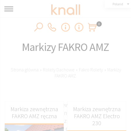
Poland
0
Markizy FAKRO AMZ
Strona główna
›
Rolety Dachowe
›
Fakro Rolety
›
Markizy
FAKRO AMZ
Markizy FAKRO AMZ zewnętrzne w systemach
Markiza zewnętrzna
Markiza zewnętrzna
ręczna elektryczna oraz solarna w
FAKRO AMZ ręczna
FAKRO AMZ Electro
najpopularniejszych rozmiarach 78x98 78x118 i
230
78x140 oraz pozostałych