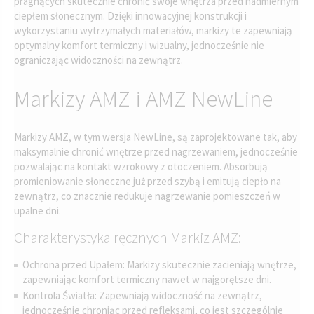
pragnących skutecznie chronić swoje wnętrza przed nadmiernym
ciepłem słonecznym. Dzięki innowacyjnej konstrukcji i
wykorzystaniu wytrzymałych materiałów, markizy te zapewniają
optymalny komfort termiczny i wizualny, jednocześnie nie
ograniczając widoczności na zewnątrz.
Markizy AMZ i AMZ NewLine
Markizy AMZ, w tym wersja NewLine, są zaprojektowane tak, aby
maksymalnie chronić wnętrze przed nagrzewaniem, jednocześnie
pozwalając na kontakt wzrokowy z otoczeniem. Absorbują
promieniowanie słoneczne już przed szybą i emitują ciepło na
zewnątrz, co znacznie redukuje nagrzewanie pomieszczeń w
upalne dni.
Charakterystyka ręcznych Markiz AMZ:
Ochrona przed Upałem: Markizy skutecznie zacieniają wnętrze,
zapewniając komfort termiczny nawet w najgorętsze dni.
Kontrola Światła: Zapewniają widoczność na zewnątrz,
jednocześnie chroniąc przed refleksami, co jest szczególnie