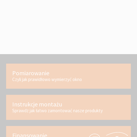
Pomiarowanie
Czyli jak prawidłowo wymierzyć okno
Instrukcje montażu
Sprawdz jak łatwo zamontować nasze produkty
Finansowanie