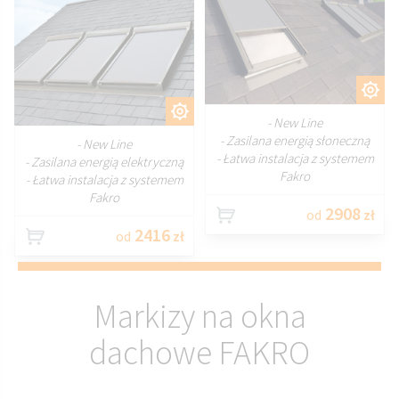
DOSTOSUJ
DOSTOSUJ
- New Line
- Zasilana energią słoneczną
- New Line
- Łatwa instalacja z systemem
- Zasilana energią elektryczną
Fakro
- Łatwa instalacja z systemem
Fakro
2908
od
zł
2416
od
zł
Markizy na okna
dachowe FAKRO