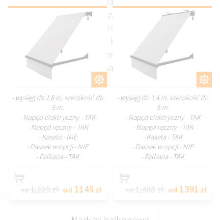
zaprojektowana z myślą o skutecznej ochronie
przed słońcem. Ograniczają nagrzewanie wnętrz
już na etapie padania promieni słonecznych, co
realnie wpływa na komfort termiczny
pomieszczeń. Solidna konstrukcja sprawdza się w
codziennym użytkowaniu przez cały sezon.
DOSTOSUJ
DOSTOSUJ
- wysięg do 1,8 m. szerokość do
- wysięg do 1,4 m. szerokość do
5 m.
5 m.
- Napęd elektryczny - TAK
- Napęd elektryczny - TAK
- Napęd ręczny - TAK
- Napęd ręczny - TAK
- Kaseta - NIE
- Kaseta - TAK
- Daszek w opcji - NIE
- Daszek w opcji - NIE
- Falbana - TAK
- Falbana - TAK
1145
1391
1,225 zł
1,488 zł
od
zł
od
zł
od
od
Markiza balkonowa