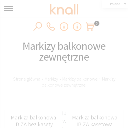
Poland
0
Markizy balkonowe
zewnętrzne
Strona główna
›
Markizy
›
Markizy balkonowe
›
Markizy
balkonowe zewnętrzne
Zewnętrzne markizy balkonowe Knall na wymiar
Markiza balkonowa
Markiza balkonowa
to trwała osłona montowana po stronie elewacji,
IBIZA bez kasety
IBIZA kasetowa