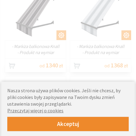
DOSTOSUJ
DOSTOSUJ
- Markiza balkonowa Knall
- Markiza balkonowa Knall
- Produkt na wymiar
- Produkt na wymiar
1340
1368
od
zł
od
zł
Markiza balkonowa
Markiza balkonowa
Nasza strona używa plików cookies. Jeśli nie chcesz, by
Amber Beige
Hardelot Nature
pliki cookies były zapisywane na Twoim dysku zmień
ustawienia swojej przeglądarki.
Przeczytaj więcej o cookies
Akceptuj