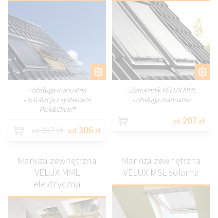
DOSTOSUJ
DOSTOSUJ
- obsługa manualna
- Zamiennik VELUX MHL
- instalacja z systemem
- obsługa manualna
Pick&Click!®
207
od
zł
306
337 zł
od
zł
od
Markiza zewnętrzna
Markiza zewnętrzna
VELUX MML
VELUX MSL solarna
elektryczna