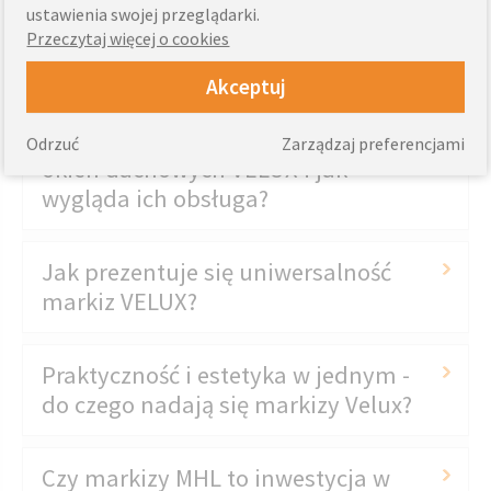
ustawienia swojej przeglądarki.
Dlaczego warto wybrać markizy
Przeczytaj więcej o cookies
VELUX?
Akceptuj
Jak szeroki jest wachlarz modeli
Odrzuć
Zarządzaj preferencjami
okien dachowych VELUX i jak
wygląda ich obsługa?
Jak prezentuje się uniwersalność
markiz VELUX?
Praktyczność i estetyka w jednym -
do czego nadają się markizy Velux?
Czy markizy MHL to inwestycja w