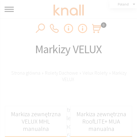
Poland
0
Markizy VELUX
Strona główna
›
Rolety Dachowe
›
Velux Rolety
›
Markizy
VELUX
Markizy VELUX zewnętrzne MHL MML i MSL w
Markiza zewnętrzna
Markiza zewnętrzna
systemach ręczny elektryczny i solarny w
VELUX MHL
RoofLITE+ MUA
popularnych rozmiarach mk06 78x118 mk08
manualna
manualna
78x140 oraz innych