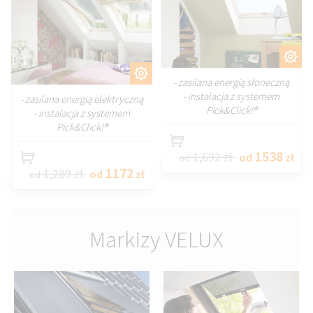
DOSTOSUJ
DOSTOSUJ
- zasilana energią słoneczną
- instalacja z systemem
- zasilana energią elektryczną
Pick&Click!®
- instalacja z systemem
Pick&Click!®
1538
1,692 zł
od
zł
od
1172
1,289 zł
od
zł
od
Markizy VELUX