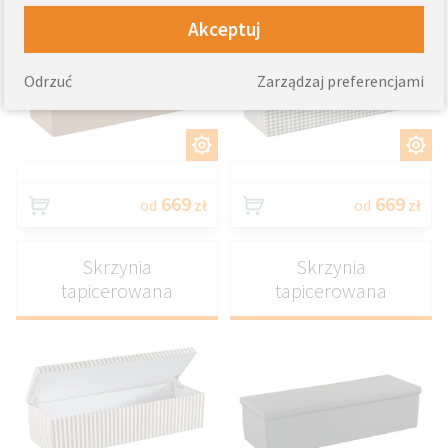
Akceptuj
Odrzuć
Zarządzaj preferencjami
DOSTOSUJ
DOSTOSUJ
669
669
od
zł
od
zł
Skrzynia
Skrzynia
tapicerowana
tapicerowana