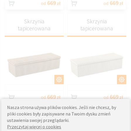
669
669
od
zł
od
zł
Skrzynia
Skrzynia
tapicerowana
tapicerowana
DOSTOSUJ
DOSTOSUJ
669
669
od
zł
od
zł
Nasza strona używa plików cookies. Jeśli nie chcesz, by
pliki cookies były zapisywane na Twoim dysku zmień
Skrzynia
Skrzynia
ustawienia swojej przeglądarki.
tapicerowana
tapicerowana
Przeczytaj więcej o cookies