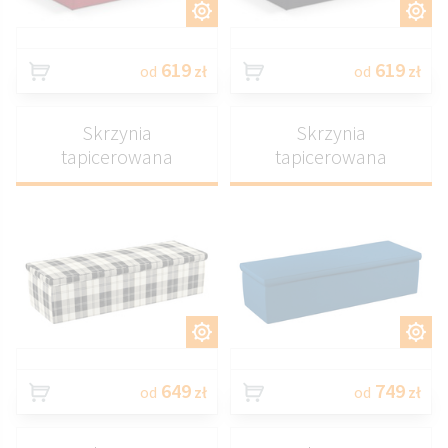
DOSTOSUJ
DOSTOSUJ
619
619
od
zł
od
zł
Skrzynia
Skrzynia
tapicerowana
tapicerowana
DOSTOSUJ
DOSTOSUJ
649
749
od
zł
od
zł