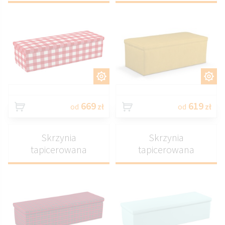
DOSTOSUJ
DOSTOSUJ
669
619
od
zł
od
zł
Skrzynia
Skrzynia
tapicerowana
tapicerowana