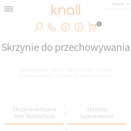
Poland
0
Skrzynie do przechowywania
Strona główna
›
Dom & Ogród
›
Meble
›
Szafki i
przechowywanie
›
Skrzynie do przechowywania
Tapicerowane skrzynie do przechowywania o
Skrzynia skórzana
Skrzynia
dekoracyjnym wyglądzie, dostępne w wielu
Sirin 56x36x25cm
tapicerowana
kolorach i wzorach oraz szerokościach 90 i 120
cm