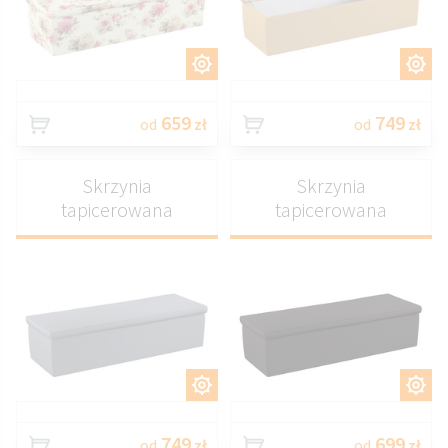
DOSTOSUJ
DOSTOSUJ
659
749
od
zł
od
zł
Skrzynia
Skrzynia
tapicerowana
tapicerowana
DOSTOSUJ
DOSTOSUJ
749
699
od
zł
od
zł