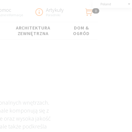
Poland
omoc
Artykuły
0
żne informacje
Poradniki
ARCHITEKTURA
DOM &
ZEWNĘTRZNA
OGRÓD
cjonalnych wnętrzach.
onale komponują się z
e oraz wysoka jakość
 ale także podkreśla