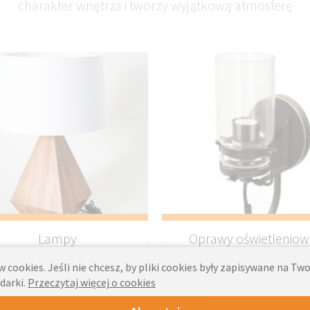
charakter wnętrza i tworzy wyjątkową atmosferę
Lampy
Oprawy oświetlenio
 cookies. Jeśli nie chcesz, by pliki cookies były zapisywane na T
darki.
Przeczytaj więcej o cookies