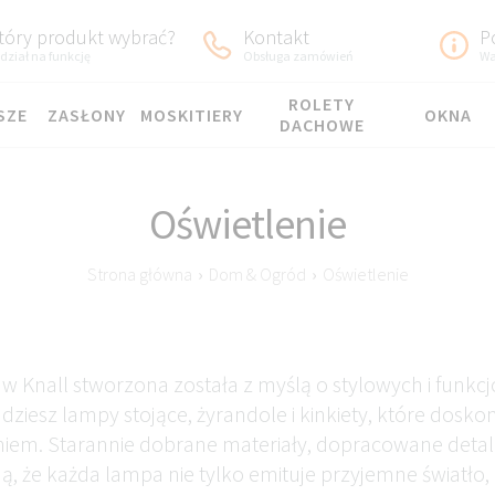
tóry produkt wybrać?
Kontakt
P
dział na funkcję
Obsługa zamówień
Wa
ROLETY
SZE
ZASŁONY
MOSKITIERY
OKNA
DACHOWE
Oświetlenie
Strona główna
›
Dom & Ogród
›
Oświetlenie
 w Knall stworzona została z myślą o stylowych i funk
jdziesz lampy stojące, żyrandole i kinkiety, które dosk
em. Starannie dobrane materiały, dopracowane detal
, że każda lampa nie tylko emituje przyjemne światło,