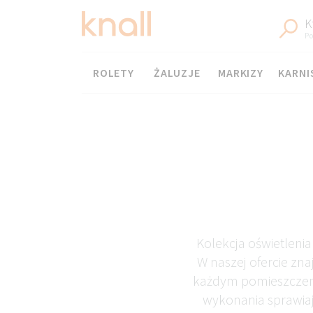
K
Po
Menu
ROLETY
ŻALUZJE
MARKIZY
KARNI
Kolekcja oświetlenia
W naszej ofercie zna
każdym pomieszczeni
wykonania sprawiają