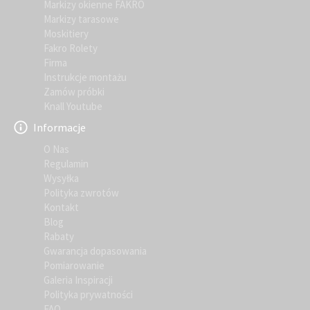
Markizy okienne FAKRO
Markizy tarasowe
Moskitiery
Fakro Rolety
Firma
Instrukcje montażu
Zamów próbki
Knall Youtube
Informacje
O Nas
Regulamin
Wysyłka
Polityka zwrotów
Kontakt
Blog
Rabaty
Gwarancja dopasowania
Pomiarowanie
Galeria Inspiracji
Polityka prywatności
FAQ