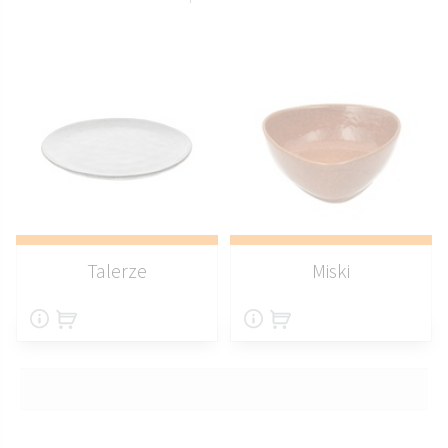
Talerze
Miski