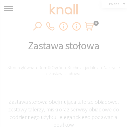
Poland
0
Zastawa stołowa
Strona główna
›
Dom & Ogród
›
Kuchnia i jadalnia
›
Nakrycie
›
Zastawa stołowa
Zastawa stołowa obejmująca talerze obiadowe,
zestawy talerzy, miski oraz serwisy obiadowe do
codziennego użytku i eleganckiego podawania
posiłków