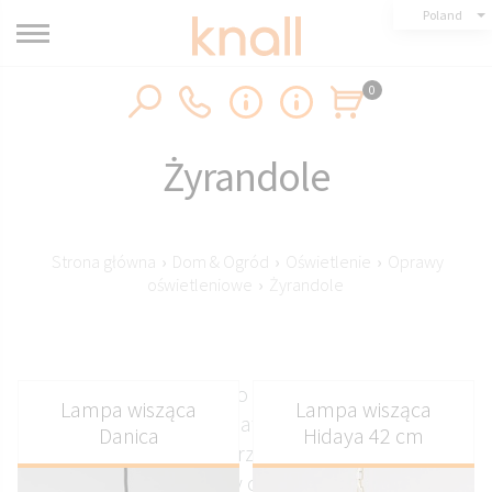
Poland
0
Żyrandole
Strona główna
›
Dom & Ogród
›
Oświetlenie
›
Oprawy
oświetleniowe
›
Żyrandole
Eleganckie żyrandole do salonu, jadalni i sypialni.
Lampa wisząca
Lampa wisząca
Starannie dobrane materiały i dopracowane
Danica
Hidaya 42 cm
detale nadają wnętrzom wyjątkowy styl i
przytulny charakter