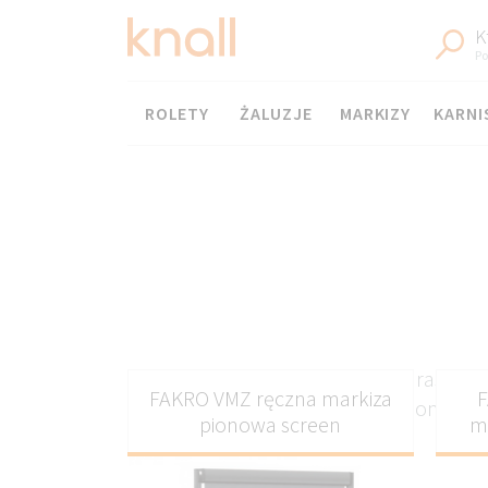
K
Po
Menu
ROLETY
ŻALUZJE
MARKIZY
KARNI
Żaluzje tarasowe 
FAKRO VMZ ręczna markiza
F
funkcjonalnoś
pionowa screen
m