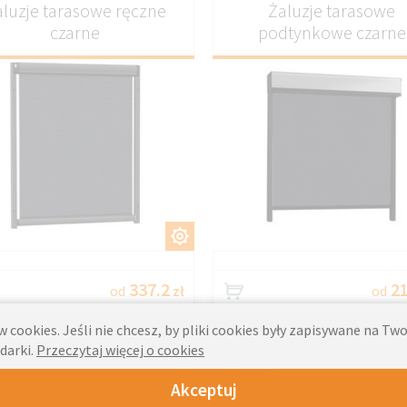
aluzje tarasowe ręczne
Żaluzje tarasowe
czarne
podtynkowe czarne
DOSTOSUJ
DOSTOSU
337.2
21
od
zł
od
 cookies. Jeśli nie chcesz, by pliki cookies były zapisywane na T
darki.
Przeczytaj więcej o cookies
Żaluzje tarasowe
Żaluzje tarasowe ręcz
podtynkowe antracyt
czarne
Akceptuj