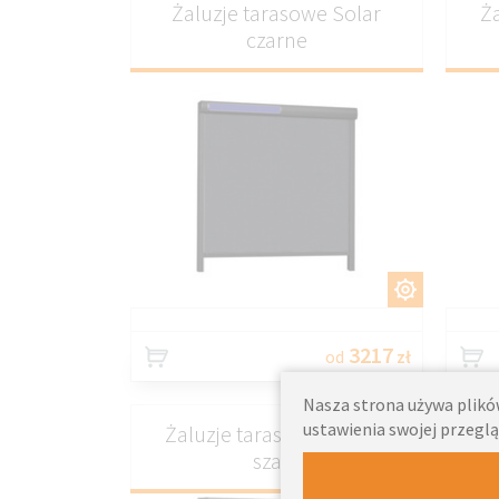
Żaluzje tarasowe Solar
Ż
czarne
DOSTOSUJ
3217
od
zł
Nasza strona używa plików
ustawienia swojej przeglą
Żaluzje tarasowe ręczne
szare