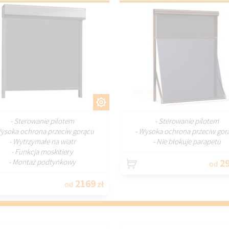
DOSTOSUJ
DOSTOSU
- Sterowanie pilotem
- Sterowanie pilotem
Wysoka ochrona przeciw gorącu
- Wysoka ochrona przeciw gor
- Wytrzymałe na wiatr
- Nie blokuje parapetu
- Funkcja moskitiery
29
- Montaż podtynkowy
od
2169
od
zł