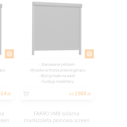
J
DOSTOSUJ
- Sterowanie pilotem
ącu
- Wysoka ochrona przeciw gorącu
- Wytrzymałe na wiatr
- Funkcja moskitiery
14
1988
zł
od
zł
na
FAKRO VMB solarna
reen
markizoleta pionowa screen