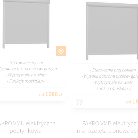
DOSTOSUJ
DOSTOSU
- Sterowanie ręczne
Wysoka ochrona przeciw gorącu
- Sterowanie przyciskiem
- Wytrzymałe na wiatr
- Wysoka ochrona przeciw gor
- Funkcja moskitiery
- Wytrzymałe na wiatr
- Funkcja moskitiery
1086
od
zł
15
od
AKRO VMU elektryczna
FAKRO VMB elektrycz
podtynkowa
markizoleta pionowa sc