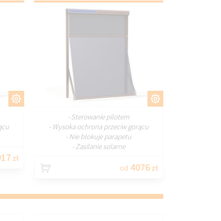
J
DOSTOSUJ
- Sterowanie pilotem
ącu
- Wysoka ochrona przeciw gorącu
- Nie blokuje parapetu
- Zasilanie solarne
17
zł
4076
od
zł