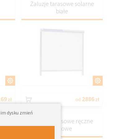
Żaluzje tarasowe solarne
białe
J
DOSTOSUJ
69
2886
zł
od
zł
woim dysku zmień
ne
Żaluzje tarasowe ręczne
beżowe