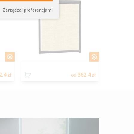
Zarządzaj preferencjami
J
DOSTOSUJ
2.4
362.4
zł
od
zł