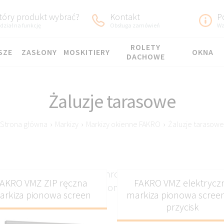
tóry produkt wybrać?
Kontakt
P
dział na funkcję
Obsługa zamówień
Wa
ROLETY
SZE
ZASŁONY
MOSKITIERY
OKNA
DACHOWE
Żaluzje tarasowe
Strona główna
›
Markizy
›
Markizy okienne FAKRO
›
Żaluzje tarasowe
na wymiar – elegancka ochrona przeciwsłoneczna, któr
AKRO VMZ ZIP ręczna
FAKRO VMZ elektrycz
cią. Stworzone z myślą o komforcie i dopasowane do k
arkiza pionowa screen
markiza pionowa scree
przycisk