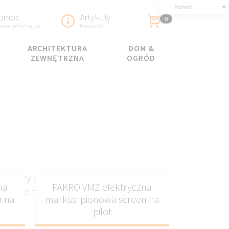
Poland
omoc
Artykuły
0
żne informacje
Poradniki
ARCHITEKTURA
DOM &
ZEWNĘTRZNA
OGRÓD
a łączy estetykę z
na
FAKRO VMZ elektryczna
ażdego tarasu.
n na
markiza pionowa screen na
pilot