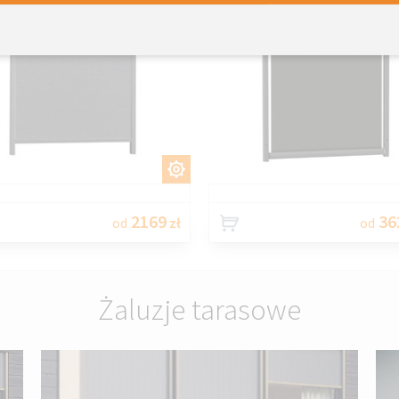
DOSTOSUJ
DOSTOSU
2169
36
od
zł
od
Żaluzje tarasowe