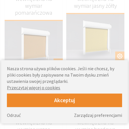
wymiar
wymiar jasny żółty
pomarańczowa
DOSTOSUJ
DOSTOSUJ
- Prosta i niezawodna
Nasza strona używa plików cookies. Jeśli nie chcesz, by
konstrukcja
- Prosta i niezawodna
pliki cookies były zapisywane na Twoim dysku zmień
- Montaż na każdym oknie
konstrukcja
ustawienia swojej przeglądarki.
- Montaż na każdym oknie
Przeczytaj więcej o cookies
109
od
zł
109
od
zł
Akceptuj
Roleta okienna
Roleta okienna
Odrzuć
Zarządzaj preferencjami
wewnętrzna na
wewnętrzna na