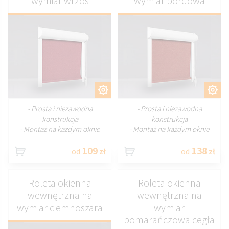
wymiar wrzos
wymiar bordowa
DOSTOSUJ
DOSTOSUJ
- Prosta i niezawodna
- Prosta i niezawodna
konstrukcja
konstrukcja
- Montaż na każdym oknie
- Montaż na każdym oknie
109
138
od
zł
od
zł
Roleta okienna
Roleta okienna
wewnętrzna na
wewnętrzna na
wymiar ciemnoszara
wymiar
pomarańczowa cegła