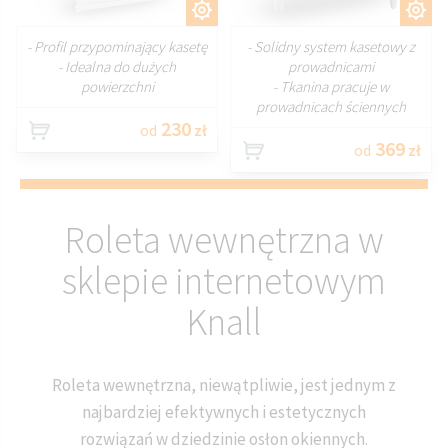
DOSTOSUJ
DOSTOSUJ
- Profil przypominający kasetę
- Solidny system kasetowy z
- Idealna do dużych
prowadnicami
powierzchni
- Tkanina pracuje w
prowadnicach ściennych
230
od
zł
369
od
zł
Roleta wewnętrzna w
sklepie internetowym
Knall
Roleta wewnętrzna, niewątpliwie, jest jednym z
najbardziej efektywnych i estetycznych
rozwiązań w dziedzinie osłon okiennych.