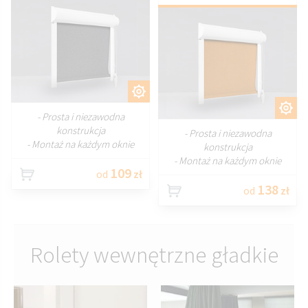
DOSTOSUJ
DOSTOSUJ
- Prosta i niezawodna
konstrukcja
- Prosta i niezawodna
- Montaż na każdym oknie
konstrukcja
- Montaż na każdym oknie
109
od
zł
138
od
zł
Rolety wewnętrzne gładkie