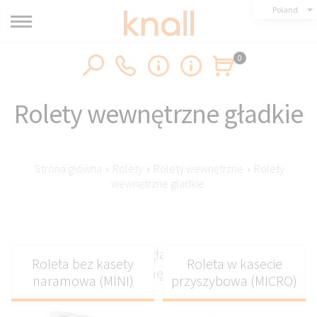
Poland
0
Rolety wewnętrzne gładkie
Strona główna
›
Rolety
›
Rolety wewnętrzne
›
Rolety
wewnętrzne gładkie
Minimalistyczne rolety gładkie do nowoczesnych
Roleta bez kasety
Roleta w kasecie
wnętrz
naramowa (MINI)
przyszybowa (MICRO)