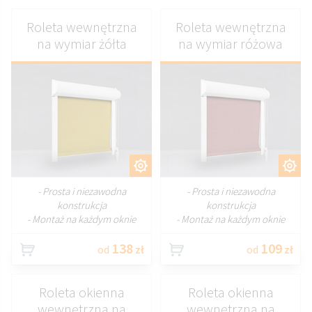
Roleta wewnętrzna
Roleta wewnętrzna
na wymiar żółta
na wymiar różowa
DOSTOSUJ
DOSTOSUJ
- Prosta i niezawodna
- Prosta i niezawodna
konstrukcja
konstrukcja
- Montaż na każdym oknie
- Montaż na każdym oknie
138
109
od
zł
od
zł
Roleta okienna
Roleta okienna
wewnętrzna na
wewnętrzna na