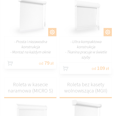
DOSTOSUJ
DOSTOSUJ
- Prosta i niezawodna
- Ultra kompaktowa
konstrukcja
konstrukcja
- Montaż na każdym oknie
- Tkanina pracuje w świetle
szyby
79
od
zł
109
od
zł
Roleta w kasecie
Roleta bez kasety
naramowa (MICRO S)
wolnowisząca (MGII)