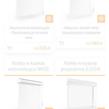
DOSTOSUJ
DOSTOSUJ
- Nie przysłania światła szyby
- Klasyczny kształt rolety
- Tkanina pracuje na ramie
- Ekonomiczne rozwiązanie
okna
162
od
zł
121
od
zł
Roleta w kasecie
Roleta w kasecie
wolnowisząca (MGS)
przyścienna (LUISA)