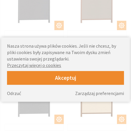
DOSTOSUJ
DOSTOSUJ
2886
2924
od
zł
od
zł
Nasza strona używa plików cookies. Jeśli nie chcesz, by
pliki cookies były zapisywane na Twoim dysku zmień
ustawienia swojej przeglądarki.
Markiza Pionowa VMU
Markiza Pionowa VMU
Przeczytaj więcej o cookies
podtynkowa antracyt
podtynkowa beżowa
Akceptuj
Odrzuć
Zarządzaj preferencjami
DOSTOSUJ
DOSTOSUJ