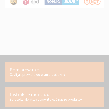
Pomiarowanie
Czyli jak prawidłowo wymierzyć okno
Instrukcje montażu
Sprawdz jak łatwo zamontować nasze produkty