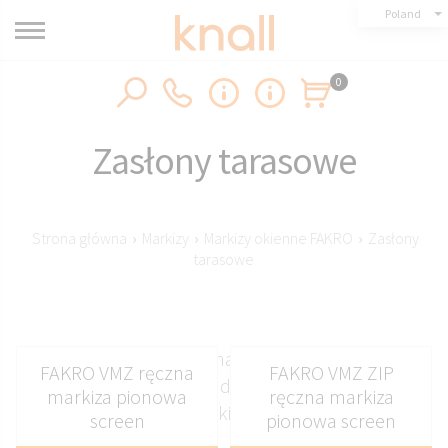
Poland
0
Zasłony tarasowe
Strona główna
›
Markizy
›
Markizy okienne FAKRO
›
Zasłony
tarasowe
Zasłony tarasowe na wymiar – stylowe,
FAKRO VMZ ręczna
FAKRO VMZ ZIP
funkcjonalne i idealnie dopasowane do Twoich
markiza pionowa
ręczna markiza
oczekiwań.
screen
pionowa screen