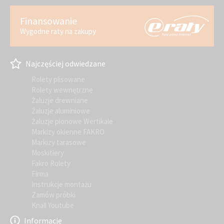
Finansowanie
Wygodne raty na zakupy
Najczęściej odwiedzane
Rolety plisowane
Rolety wewnętrzne
Żaluzje drewniane
Żaluzje aluminiowe
Żaluzje pionowe Wertikale
Markizy okienne FAKRO
Markizy tarasowe
Moskitiery
Fakro Rolety
Firma
Instrukcje montażu
Zamów próbki
Knall Youtube
Informacje