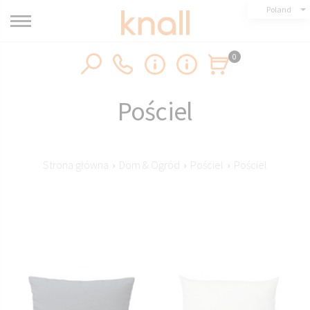
Poland
0
Pościel
Strona główna
›
Dom & Ogród
›
Pościel
›
Pościel