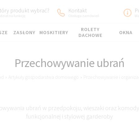
tóry produkt wybrać?
Kontakt
P
dział na funkcję
Obsługa zamówień
Wa
ROLETY
SZE
ZASŁONY
MOSKITIERY
OKNA
DACHOWE
Przechowywanie ubrań
ód
›
Artykuły gospodarstwa domowego
›
Przechowywanie i organiza
owywania ubrań w przedpokoju, wieszaki oraz komody
funkcjonalnej i stylowej garderoby