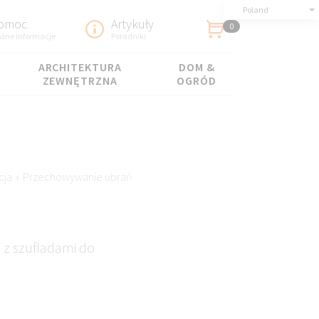
Poland
omoc
Artykuły
0
żne informacje
Poradniki
ARCHITEKTURA
DOM &
ZEWNĘTRZNA
OGRÓD
cja
›
Przechowywanie ubrań
 z szufladami do