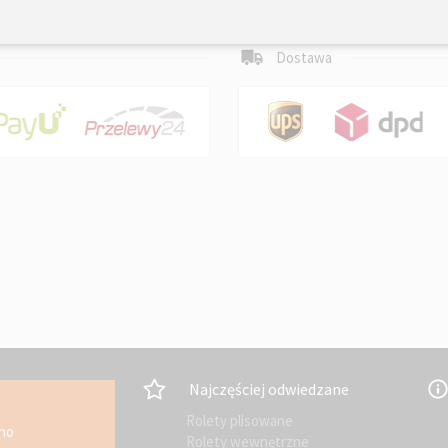
Dostawa
Najczęściej odwiedzane
Rolety plisowane
kno
Rolety wewnętrzne