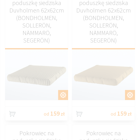
poduszkę siedziska
poduszkę siedziska
Duvholmen 62x62cm
Duvholmen 62x62cm
(BONDHOLMEN,
(BONDHOLMEN,
SOLLERÖN,
SOLLERÖN,
NÄMMARÖ,
NÄMMARÖ,
SEGERÖN)
SEGERÖN)
DOSTOSUJ
DOSTOSUJ
159
159
od
zł
od
zł
Pokrowiec na
Pokrowiec na