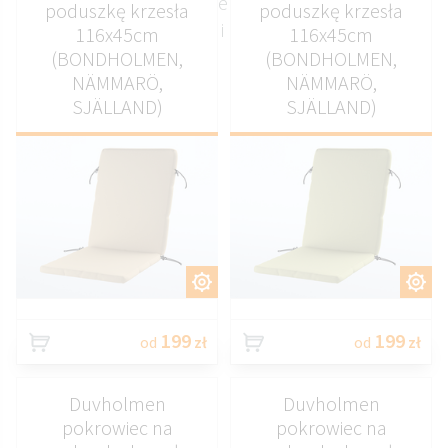
materiałów, dostępne w szerokim wyborze
poduszkę krzesła
poduszkę krzesła
wzorów i kolorów
116x45cm
116x45cm
(BONDHOLMEN,
(BONDHOLMEN,
NÄMMARÖ,
NÄMMARÖ,
SJÄLLAND)
SJÄLLAND)
DOSTOSUJ
DOSTOSUJ
199
199
od
zł
od
zł
Duvholmen
Duvholmen
pokrowiec na
pokrowiec na