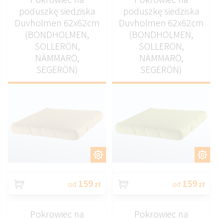
poduszkę siedziska
poduszkę siedziska
Duvholmen 62x62cm
Duvholmen 62x62cm
(BONDHOLMEN,
(BONDHOLMEN,
SOLLERÖN,
SOLLERÖN,
NÄMMARÖ,
NÄMMARÖ,
SEGERÖN)
SEGERÖN)
DOSTOSUJ
DOSTOSUJ
159
159
od
zł
od
zł
Pokrowiec na
Pokrowiec na