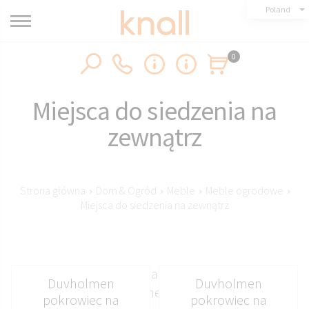
Poland
0
Miejsca do siedzenia na
zewnątrz
Strona główna
›
Dom & Ogród
›
Meble
›
Meble ogrodowe
›
Miejsca do siedzenia na zewnątrz
Miejsca do siedzenia na zewnątrz, w tym pufy
Duvholmen
Duvholmen
ogrodowe wykonane z wodoodpornych
pokrowiec na
pokrowiec na