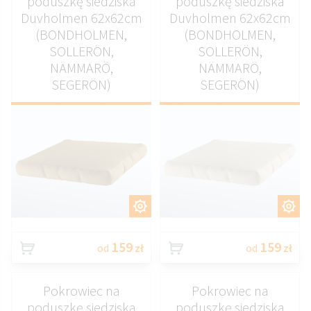
poduszkę siedziska
poduszkę siedziska
Duvholmen 62x62cm
Duvholmen 62x62cm
(BONDHOLMEN,
(BONDHOLMEN,
SOLLERÖN,
SOLLERÖN,
NÄMMARÖ,
NÄMMARÖ,
SEGERÖN)
SEGERÖN)
DOSTOSUJ
DOSTOSUJ
159
159
od
zł
od
zł
Pokrowiec na
Pokrowiec na
poduszkę siedziska
poduszkę siedziska