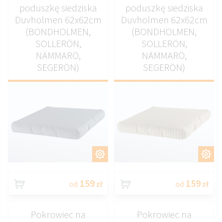
poduszkę siedziska
poduszkę siedziska
Duvholmen 62x62cm
Duvholmen 62x62cm
(BONDHOLMEN,
(BONDHOLMEN,
SOLLERÖN,
SOLLERÖN,
NÄMMARÖ,
NÄMMARÖ,
SEGERÖN)
SEGERÖN)
DOSTOSUJ
DOSTOSUJ
159
159
od
zł
od
zł
Pokrowiec na
Pokrowiec na