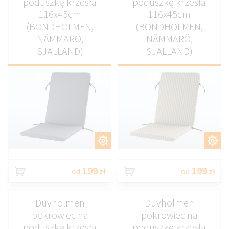
poduszkę krzesła
poduszkę krzesła
116x45cm
116x45cm
(BONDHOLMEN,
(BONDHOLMEN,
NÄMMARÖ,
NÄMMARÖ,
SJÄLLAND)
SJÄLLAND)
DOSTOSUJ
DOSTOSUJ
199
199
od
zł
od
zł
Duvholmen
Duvholmen
pokrowiec na
pokrowiec na
poduszkę krzesła
poduszkę krzesła