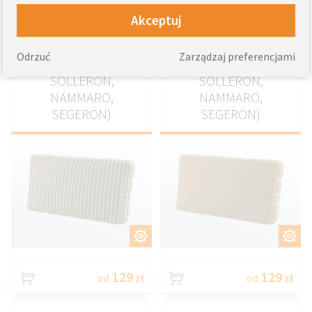
Pokrowiec na
Pokrowiec na
Akceptuj
poduszkę oparcia
poduszkę oparcia
Duvholmen 62x44cm
Duvholmen 62x44cm
Odrzuć
Zarządzaj preferencjami
(BONDHOLMEN,
(BONDHOLMEN,
SOLLERÖN,
SOLLERÖN,
NÄMMARÖ,
NÄMMARÖ,
SEGERÖN)
SEGERÖN)
DOSTOSUJ
DOSTOSUJ
129
129
od
zł
od
zł