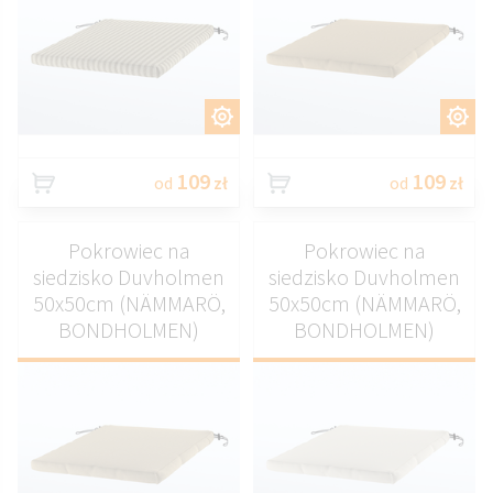
DOSTOSUJ
DOSTOSUJ
109
109
od
zł
od
zł
Pokrowiec na
Pokrowiec na
siedzisko Duvholmen
siedzisko Duvholmen
50x50cm (NÄMMARÖ,
50x50cm (NÄMMARÖ,
BONDHOLMEN)
BONDHOLMEN)