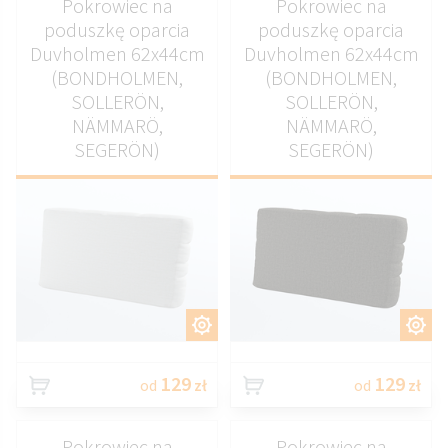
Pokrowiec na
Pokrowiec na
poduszkę oparcia
poduszkę oparcia
Duvholmen 62x44cm
Duvholmen 62x44cm
(BONDHOLMEN,
(BONDHOLMEN,
SOLLERÖN,
SOLLERÖN,
NÄMMARÖ,
NÄMMARÖ,
SEGERÖN)
SEGERÖN)
DOSTOSUJ
DOSTOSUJ
129
129
od
zł
od
zł
Pokrowiec na
Pokrowiec na