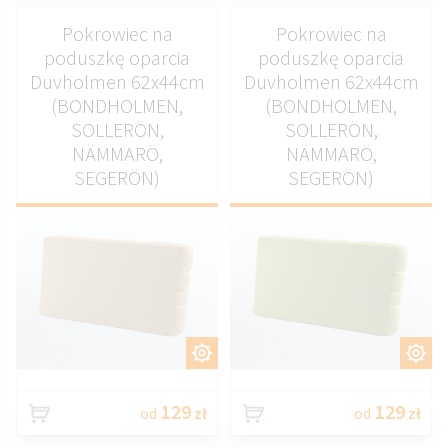
Pokrowiec na
Pokrowiec na
poduszkę oparcia
poduszkę oparcia
Duvholmen 62x44cm
Duvholmen 62x44cm
(BONDHOLMEN,
(BONDHOLMEN,
SOLLERÖN,
SOLLERÖN,
NÄMMARÖ,
NÄMMARÖ,
SEGERÖN)
SEGERÖN)
DOSTOSUJ
DOSTOSUJ
129
129
od
zł
od
zł