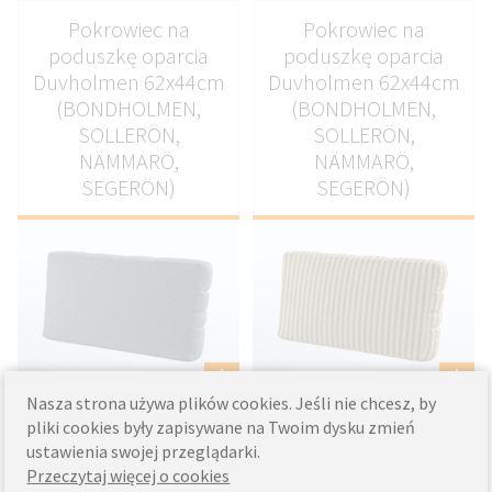
Pokrowiec na
Pokrowiec na
poduszkę oparcia
poduszkę oparcia
Duvholmen 62x44cm
Duvholmen 62x44cm
(BONDHOLMEN,
(BONDHOLMEN,
SOLLERÖN,
SOLLERÖN,
NÄMMARÖ,
NÄMMARÖ,
SEGERÖN)
SEGERÖN)
DOSTOSUJ
DOSTOSUJ
Nasza strona używa plików cookies. Jeśli nie chcesz, by
pliki cookies były zapisywane na Twoim dysku zmień
129
129
od
zł
od
zł
ustawienia swojej przeglądarki.
Przeczytaj więcej o cookies