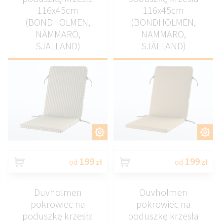
116x45cm
116x45cm
(BONDHOLMEN,
(BONDHOLMEN,
NÄMMARÖ,
NÄMMARÖ,
SJÄLLAND)
SJÄLLAND)
DOSTOSUJ
DOSTOSUJ
199
199
od
zł
od
zł
Duvholmen
Duvholmen
pokrowiec na
pokrowiec na
poduszkę krzesła
poduszkę krzesła