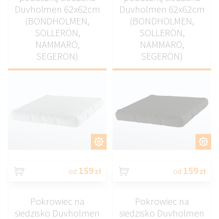
Duvholmen 62x62cm
Duvholmen 62x62cm
(BONDHOLMEN,
(BONDHOLMEN,
SOLLERÖN,
SOLLERÖN,
NÄMMARÖ,
NÄMMARÖ,
SEGERÖN)
SEGERÖN)
DOSTOSUJ
DOSTOSUJ
159
159
od
zł
od
zł
Pokrowiec na
Pokrowiec na
siedzisko Duvholmen
siedzisko Duvholmen