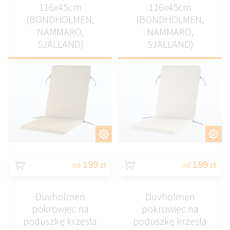
116x45cm
116x45cm
(BONDHOLMEN,
(BONDHOLMEN,
NÄMMARÖ,
NÄMMARÖ,
SJÄLLAND)
SJÄLLAND)
DOSTOSUJ
DOSTOSUJ
199
199
od
zł
od
zł
Duvholmen
Duvholmen
pokrowiec na
pokrowiec na
poduszkę krzesła
poduszkę krzesła