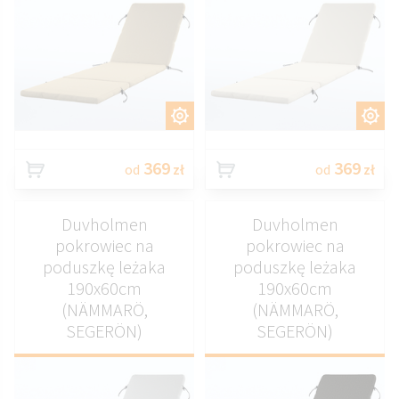
DOSTOSUJ
DOSTOSUJ
369
369
od
zł
od
zł
Duvholmen
Duvholmen
pokrowiec na
pokrowiec na
poduszkę leżaka
poduszkę leżaka
190x60cm
190x60cm
(NÄMMARÖ,
(NÄMMARÖ,
SEGERÖN)
SEGERÖN)