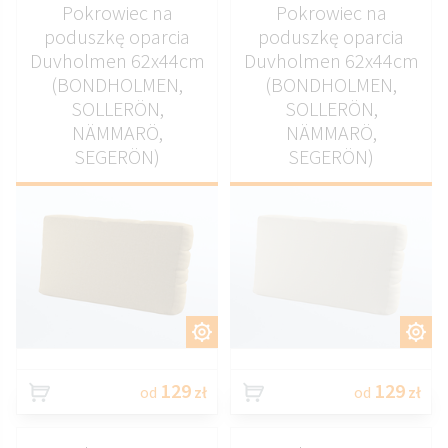
Pokrowiec na
Pokrowiec na
poduszkę oparcia
poduszkę oparcia
Duvholmen 62x44cm
Duvholmen 62x44cm
(BONDHOLMEN,
(BONDHOLMEN,
SOLLERÖN,
SOLLERÖN,
NÄMMARÖ,
NÄMMARÖ,
SEGERÖN)
SEGERÖN)
DOSTOSUJ
DOSTOSUJ
129
129
od
zł
od
zł