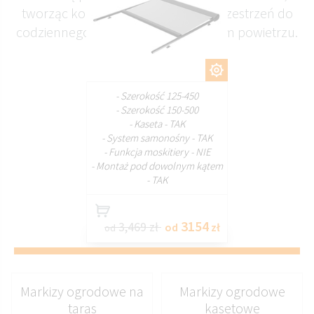
tworząc komfortową i zacienioną przestrzeń do
codziennego wypoczynku na świeżym powietrzu.
DOSTOSUJ
- Szerokość 125-450
- Szerokość 150-500
- Kaseta - TAK
- System samonośny - TAK
- Funkcja moskitiery - NIE
- Montaż pod dowolnym kątem
- TAK
3154
3,469 zł
od
zł
od
Markizy ogrodowe na
Markizy ogrodowe
taras
kasetowe