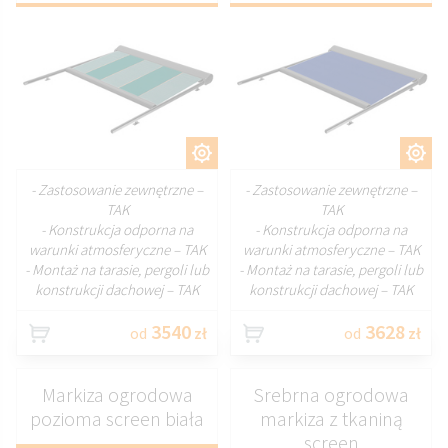
DOSTOSUJ
DOSTOSUJ
- Zastosowanie zewnętrzne –
- Zastosowanie zewnętrzne –
TAK
TAK
- Konstrukcja odporna na
- Konstrukcja odporna na
warunki atmosferyczne – TAK
warunki atmosferyczne – TAK
- Montaż na tarasie, pergoli lub
- Montaż na tarasie, pergoli lub
konstrukcji dachowej – TAK
konstrukcji dachowej – TAK
3540
3628
od
zł
od
zł
Markiza ogrodowa
Srebrna ogrodowa
pozioma screen biała
markiza z tkaniną
screen