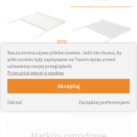
DOSTOSUJ
Nasza strona używa plików cookies. Jeśli nie chcesz, by
DOSTOSUJ
- Zastosowanie zewnętrzne –
pliki cookies były zapisywane na Twoim dysku zmień
TAK
- Zastosowanie zewnętrzne –
ustawienia swojej przeglądarki.
- Konstrukcja odporna na
TAK
Przeczytaj więcej o cookies
warunki atmosferyczne – TAK
- Konstrukcja odporna na
- Montaż na tarasie, pergoli lub
warunki atmosferyczne – TAK
Akceptuj
konstrukcji dachowej – TAK
- Montaż na tarasie, pergoli lub
konstrukcji dachowej – TAK
3675
od
zł
Odrzuć
Zarządzaj preferencjami
3669
od
zł
Markizy ogrodowe