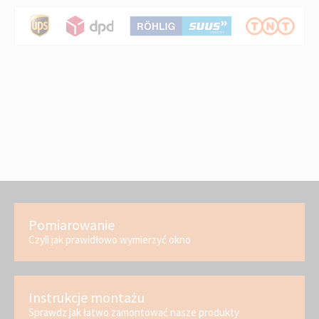
Pomiarowanie
Czyli jak prawidłowo wymierzyć okno
Instrukcje montażu
Sprawdz jak łatwo zamontować nasze produkty