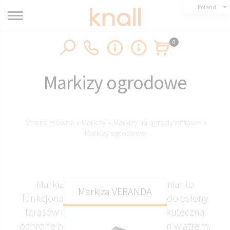
Poland
0
Markizy ogrodowe
Strona główna
›
Markizy
›
Markizy na ogrody zimowe
›
Markizy ogrodowe
Markizy ogrodowe Knall na wymiar to
Markiza VERANDA
funkcjonalne i solidne rozwiązanie do osłony
tarasów i balkonów. Zapewniają skuteczną
ochronę przed słońcem oraz lekkim wiatrem,