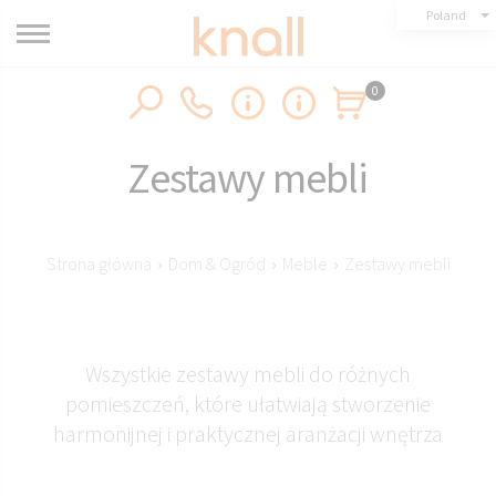
Poland
0
Zestawy mebli
Strona główna
›
Dom & Ogród
›
Meble
›
Zestawy mebli
Wszystkie zestawy mebli do różnych
pomieszczeń, które ułatwiają stworzenie
harmonijnej i praktycznej aranżacji wnętrza