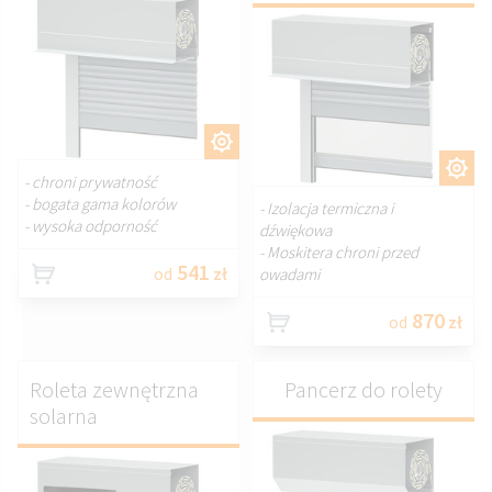
DOSTOSUJ.
DOSTOSUJ.
- chroni prywatność
- bogata gama kolorów
- Izolacja termiczna i
- wysoka odporność
dźwiękowa
- Moskitera chroni przed
541
od
zł
owadami
870
od
zł
Roleta zewnętrzna
Pancerz do rolety
solarna