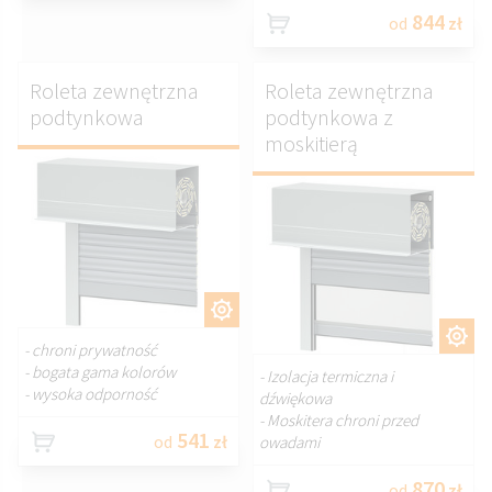
844
od
zł
Roleta zewnętrzna
Roleta zewnętrzna
podtynkowa
podtynkowa z
moskitierą
DOSTOSUJ.
DOSTOSUJ.
- chroni prywatność
- bogata gama kolorów
- Izolacja termiczna i
- wysoka odporność
dźwiękowa
- Moskitera chroni przed
541
od
zł
owadami
870
od
zł