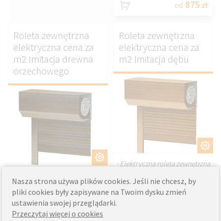
875
od
zł
Roleta zewnętrzna
Roleta zewnętrzna
elektryczna cena za
elektryczna cena za
m2 Imitacja drewna
m2 Imitacja dębu
orzechowego
DOSTOSUJ.
DOSTOSUJ.
- Elektryczna roleta zewnętrzna
z laminatem z dębowym
- Roleta zewnętrzna z napędem
Nasza strona używa plików cookies. Jeśli nie chcesz, by
wzorem
elektrycznym w imitacji drewna
pliki cookies były zapisywane na Twoim dysku zmień
- Doskonałe połączenie stylu i
orzechowego
ustawienia swojej przeglądarki.
nowoczesnej technologii
- Idealna do wnętrz o
- Cena za m² odzwierciedla
Przeczytaj więcej o cookies
klasycznym charakterze