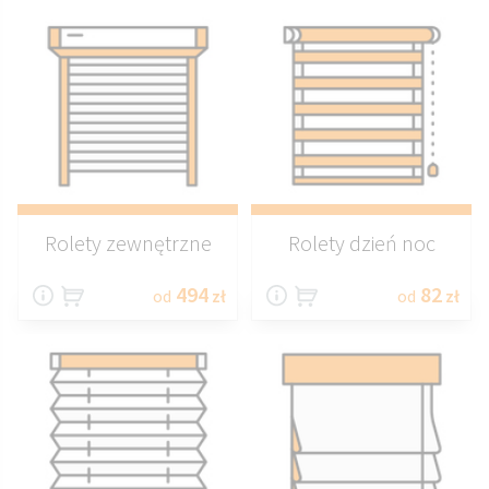
Rolety zewnętrzne
Rolety dzień noc
494
82
od
zł
od
zł