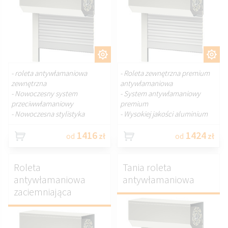
DOSTOSUJ.
DOSTOSUJ.
- roleta antywłamaniowa
- Roleta zewnętrzna premium
zewnętrzna
antywłamaniowa
- Nowoczesny system
- System antywłamaniowy
przeciwwłamaniowy
premium
- Nowoczesna stylistyka
- Wysokiej jakości aluminium
1416
1424
od
zł
od
zł
Roleta
Tania roleta
antywłamaniowa
antywłamaniowa
zaciemniająca