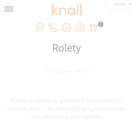
Poland
0
Rolety
Strona główna
›
Rolety
Rolety na wymiar w systemach zewnętrznych i
wewnętrznych z tkaniną tradycyjną, screen, dzień
i noc, plisowaną oraz rzymską: