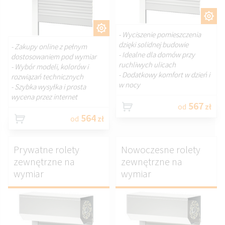
DOSTOSUJ.
DOSTOSUJ.
- Wyciszenie pomieszczenia
dzięki solidnej budowie
- Zakupy online z pełnym
- Idealne dla domów przy
dostosowaniem pod wymiar
ruchliwych ulicach
- Wybór modeli, kolorów i
- Dodatkowy komfort w dzień i
rozwiązań technicznych
w nocy
- Szybka wysyłka i prosta
wycena przez internet
567
od
zł
564
od
zł
Prywatne rolety
Nowoczesne rolety
zewnętrzne na
zewnętrzne na
wymiar
wymiar