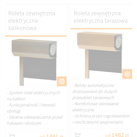
Roleta zewnętrzna
Roleta zewnętrzna
elektryczna
elektryczna tarasowa
balkonowa
DOSTOSUJ.
DOSTOSUJ.
- Rolety automatyczne
dostosowane do dużych
- System rolet elektrycznych
przeszkleń tarasowych
na balkon
- Komfortowe sterowanie
- Funkcjonalność i łatwość
elektryczne
obsługi
- Ochrona przed nagrzewaniem
- Idealne zabezpieczenie przed
i niechcianymi spojrzeniami
hałasem i słońcem
1462
1441
od
zł
od
zł