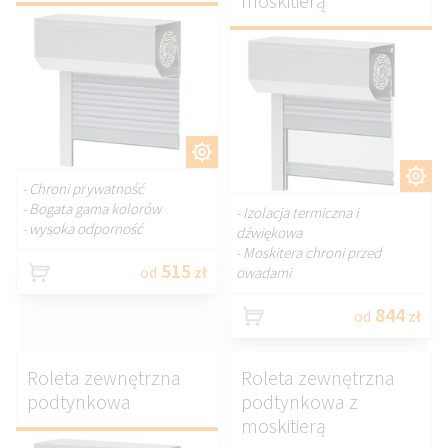
moskitierą
DOSTOSUJ.
DOSTOSUJ.
- Chroni prywatność
- Bogata gama kolorów
- Izolacja termiczna i
- wysoka odporność
dźwiękowa
- Moskitera chroni przed
515
od
zł
owadami
844
od
zł
Roleta zewnętrzna
Roleta zewnętrzna
podtynkowa
podtynkowa z
moskitierą