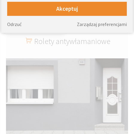
estetykę i trwałość materiałów
- Cena za m² obejmuje wysokiej
Akceptuj
jakości laminację i
1085
od
zł
funkcjonalność
Odrzuć
Zarządzaj preferencjami
946
od
zł
Rolety antywłamaniowe