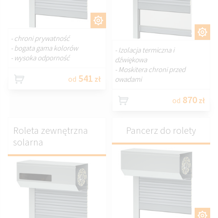
DOSTOSUJ.
DOSTOSUJ.
- chroni prywatność
- bogata gama kolorów
- Izolacja termiczna i
- wysoka odporność
dźwiękowa
- Moskitera chroni przed
541
od
zł
owadami
870
od
zł
Roleta zewnętrzna
Pancerz do rolety
solarna
DOSTOSUJ.