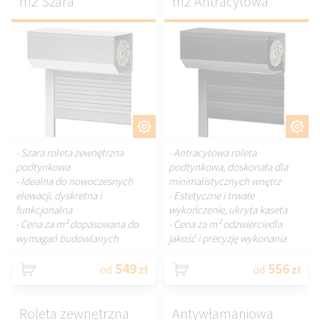
m2 Szara
m2 Antracytowa
DOSTOSUJ.
DOSTOSUJ.
- Szara roleta zewnętrzna
- Antracytowa roleta
podtynkowa
podtynkowa, doskonała dla
- Idealna do nowoczesnych
minimalistycznych wnętrz
elewacji, dyskretna i
- Estetyczne i trwałe
funkcjonalna
wykończenie, ukryta kaseta
- Cena za m² dopasowana do
- Cena za m² odzwierciedla
wymagań budowlanych
jakość i precyzję wykonania
549
556
od
zł
od
zł
Roleta zewnętrzna
Antywłamaniowa