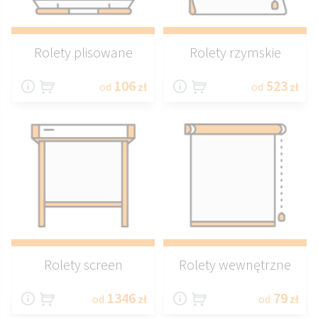
Rolety plisowane
Rolety rzymskie
106
523
od
zł
od
zł
Rolety screen
Rolety wewnętrzne
1346
79
od
zł
od
zł