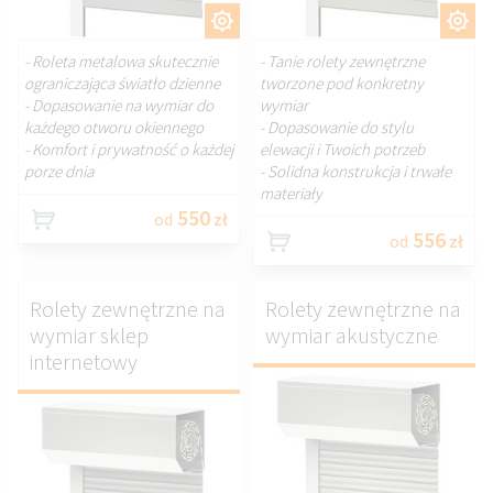
DOSTOSUJ.
DOSTOSUJ.
- Roleta metalowa skutecznie
- Tanie rolety zewnętrzne
ograniczająca światło dzienne
tworzone pod konkretny
- Dopasowanie na wymiar do
wymiar
każdego otworu okiennego
- Dopasowanie do stylu
- Komfort i prywatność o każdej
elewacji i Twoich potrzeb
porze dnia
- Solidna konstrukcja i trwałe
materiały
550
od
zł
556
od
zł
Rolety zewnętrzne na
Rolety zewnętrzne na
wymiar sklep
wymiar akustyczne
internetowy