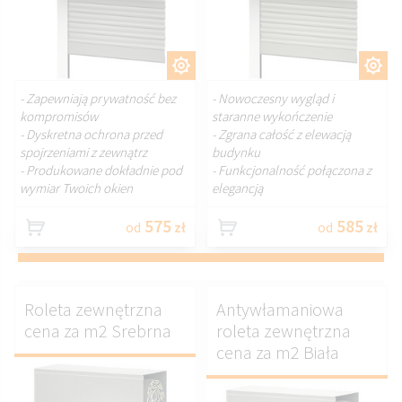
DOSTOSUJ.
DOSTOSUJ.
- Zapewniają prywatność bez
- Nowoczesny wygląd i
kompromisów
staranne wykończenie
- Dyskretna ochrona przed
- Zgrana całość z elewacją
spojrzeniami z zewnątrz
budynku
- Produkowane dokładnie pod
- Funkcjonalność połączona z
wymiar Twoich okien
elegancją
575
585
od
zł
od
zł
Roleta zewnętrzna
Antywłamaniowa
cena za m2 Srebrna
roleta zewnętrzna
cena za m2 Biała