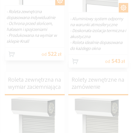
DOSTOSUJ.
DOSTOSUJ.
- Roleta zewnętrzna
dopasowana indywidualnie
- Aluminiowy system odporny
- Ochrona przed słońcem,
na warunki atmosferyczne
hałasem i spojrzeniami
- Doskonała izolacja termiczna i
- Produkowana na wymiar w
akustyczna
sklepie Knall
- Roleta idealnie dopasowana
do każdego okna
522
od
zł
543
od
zł
Roleta zewnętrzna na
Rolety zewnętrzne na
wymiar zaciemniająca
zamówienie