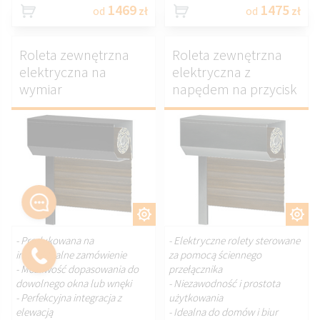
1469
1475
od
zł
od
zł
Roleta zewnętrzna
Roleta zewnętrzna
elektryczna na
elektryczna z
wymiar
napędem na przycisk
DOSTOSUJ.
DOSTOSUJ.
- Produkowana na
- Elektryczne rolety sterowane
indywidualne zamówienie
za pomocą ściennego
- Możliwość dopasowania do
przełącznika
dowolnego okna lub wnęki
- Niezawodność i prostota
- Perfekcyjna integracja z
użytkowania
elewacją
- Idealna do domów i biur