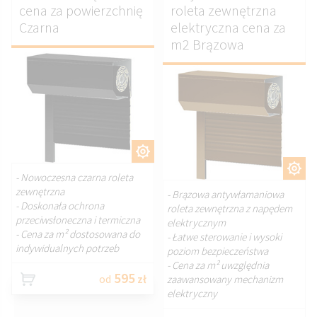
cena za powierzchnię
roleta zewnętrzna
Czarna
elektryczna cena za
m2 Brązowa
DOSTOSUJ.
DOSTOSUJ.
- Nowoczesna czarna roleta
zewnętrzna
- Brązowa antywłamaniowa
- Doskonała ochrona
roleta zewnętrzna z napędem
przeciwsłoneczna i termiczna
elektrycznym
- Cena za m² dostosowana do
- Łatwe sterowanie i wysoki
indywidualnych potrzeb
poziom bezpieczeństwa
- Cena za m² uwzględnia
595
od
zł
zaawansowany mechanizm
elektryczny