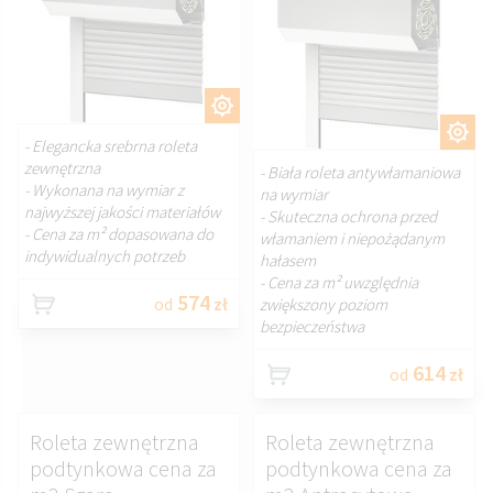
DOSTOSUJ.
DOSTOSUJ.
- Elegancka srebrna roleta
zewnętrzna
- Biała roleta antywłamaniowa
- Wykonana na wymiar z
na wymiar
najwyższej jakości materiałów
- Skuteczna ochrona przed
- Cena za m² dopasowana do
włamaniem i niepożądanym
indywidualnych potrzeb
hałasem
- Cena za m² uwzględnia
574
od
zł
zwiększony poziom
bezpieczeństwa
614
od
zł
Roleta zewnętrzna
Roleta zewnętrzna
podtynkowa cena za
podtynkowa cena za