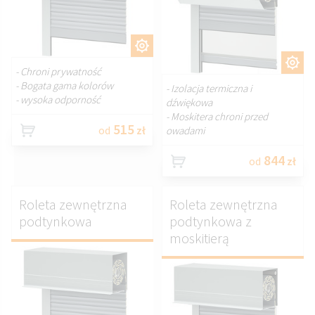
DOSTOSUJ.
DOSTOSUJ.
- Chroni prywatność
- Bogata gama kolorów
- Izolacja termiczna i
- wysoka odporność
dźwiękowa
- Moskitera chroni przed
515
od
zł
owadami
844
od
zł
Roleta zewnętrzna
Roleta zewnętrzna
podtynkowa
podtynkowa z
moskitierą