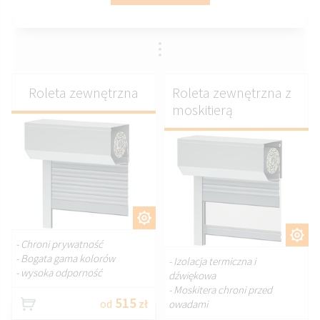
Roleta zewnętrzna
Roleta zewnętrzna z
moskitierą
DOSTOSUJ.
DOSTOSUJ.
- Chroni prywatność
- Bogata gama kolorów
- Izolacja termiczna i
- wysoka odporność
dźwiękowa
- Moskitera chroni przed
515
od
zł
owadami