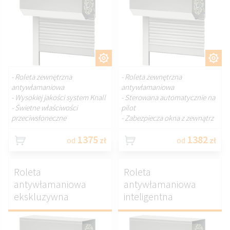
DOSTOSUJ.
DOSTOSUJ.
- Roleta zewnętrzna
- Roleta zewnętrzna
antywłamaniowa
antywłamaniowa
- Wysokiej jakości system Knall
- Sterowana automatycznie na
- Świetne właściwości
pilot
przeciwsłoneczne
- Zabezpiecza okna z zewnątrz
1375
1382
od
zł
od
zł
Roleta
Roleta
antywłamaniowa
antywłamaniowa
ekskluzywna
inteligentna