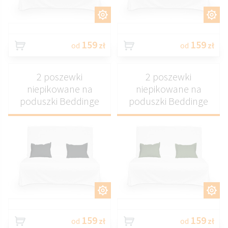
DOSTOSUJ
DOSTOSUJ
159
159
od
zł
od
zł
2 poszewki
2 poszewki
niepikowane na
niepikowane na
poduszki Beddinge
poduszki Beddinge
DOSTOSUJ
DOSTOSUJ
159
159
od
zł
od
zł