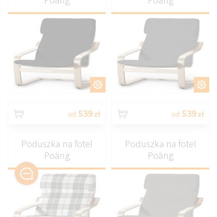
DOSTOSUJ
DOSTOSUJ
539
539
od
zł
od
zł
Poduszka na fotel
Poduszka na fotel
Poäng
Poäng