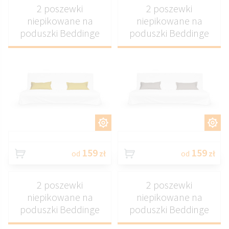
2 poszewki
2 poszewki
niepikowane na
niepikowane na
poduszki Beddinge
poduszki Beddinge
DOSTOSUJ
DOSTOSUJ
159
159
od
zł
od
zł
2 poszewki
2 poszewki
niepikowane na
niepikowane na
poduszki Beddinge
poduszki Beddinge