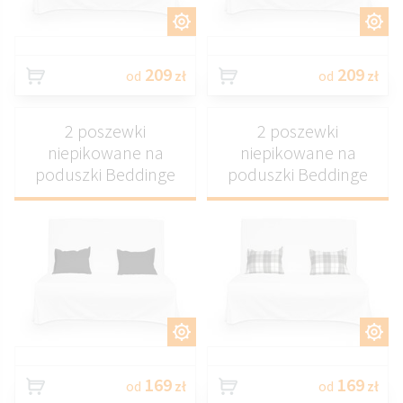
DOSTOSUJ
DOSTOSUJ
209
209
od
zł
od
zł
2 poszewki
2 poszewki
niepikowane na
niepikowane na
poduszki Beddinge
poduszki Beddinge
DOSTOSUJ
DOSTOSUJ
169
169
od
zł
od
zł