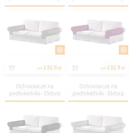
DOSTOSUJ
DOSTOSUJ
132.9
132.9
od
zł
od
zł
Ochraniacze na
Ochraniacze na
podłokietniki - Ektorp
podłokietniki - Ektorp