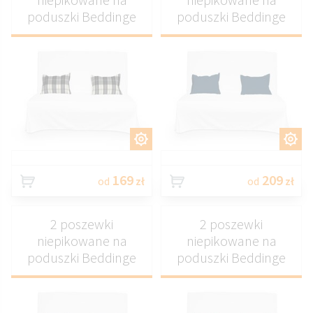
poduszki Beddinge
poduszki Beddinge
DOSTOSUJ
DOSTOSUJ
169
209
od
zł
od
zł
2 poszewki
2 poszewki
niepikowane na
niepikowane na
poduszki Beddinge
poduszki Beddinge