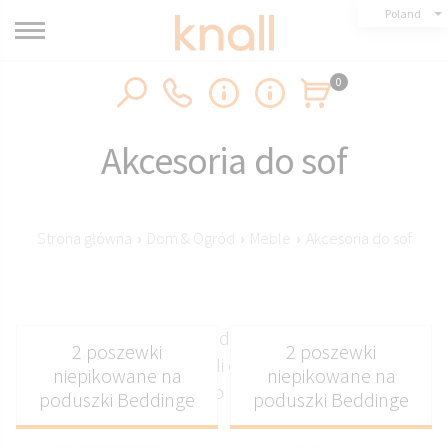
Poland
0
Akcesoria do sof
Strona główna
›
Dom & Ogród
›
Meble
›
Akcesoria do sof
Akcesoria i pokrowce do sof, które pomagają
2 poszewki
2 poszewki
odświeżyć wygląd mebli oraz zwiększyć komfort
niepikowane na
niepikowane na
codziennego użytkowania
poduszki Beddinge
poduszki Beddinge