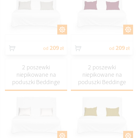
DOSTOSUJ
DOSTOSUJ
209
209
od
zł
od
zł
2 poszewki
2 poszewki
niepikowane na
niepikowane na
poduszki Beddinge
poduszki Beddinge
DOSTOSUJ
DOSTOSUJ