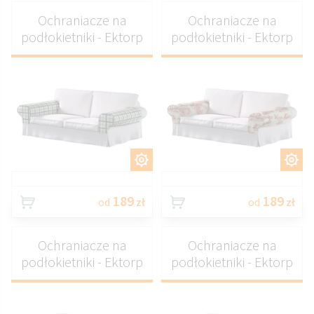
Ochraniacze na
Ochraniacze na
podłokietniki - Ektorp
podłokietniki - Ektorp
DOSTOSUJ
DOSTOSUJ
189
189
od
zł
od
zł
Ochraniacze na
Ochraniacze na
podłokietniki - Ektorp
podłokietniki - Ektorp