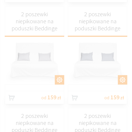
2 poszewki
2 poszewki
niepikowane na
niepikowane na
poduszki Beddinge
poduszki Beddinge
DOSTOSUJ
DOSTOSUJ
159
159
od
zł
od
zł
2 poszewki
2 poszewki
niepikowane na
niepikowane na
poduszki Beddinge
poduszki Beddinge