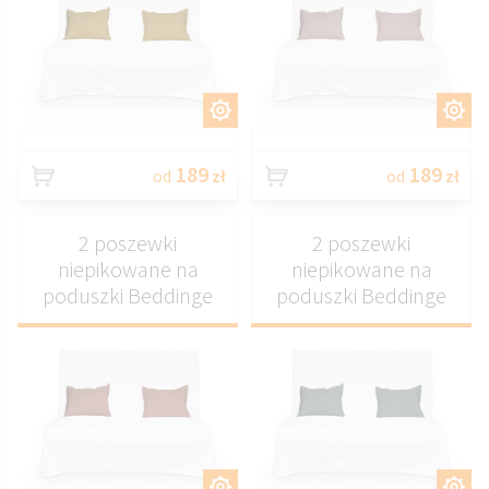
DOSTOSUJ
DOSTOSUJ
189
189
od
zł
od
zł
2 poszewki
2 poszewki
niepikowane na
niepikowane na
poduszki Beddinge
poduszki Beddinge
DOSTOSUJ
DOSTOSUJ