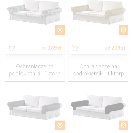
DOSTOSUJ
DOSTOSUJ
189
209
od
zł
od
zł
Ochraniacze na
Ochraniacze na
podłokietniki - Ektorp
podłokietniki - Ektorp
DOSTOSUJ
DOSTOSUJ