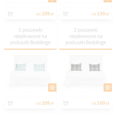
209
139
od
zł
od
zł
2 poszewki
2 poszewki
niepikowane na
niepikowane na
poduszki Beddinge
poduszki Beddinge
DOSTOSUJ
DOSTOSUJ
209
169
od
zł
od
zł