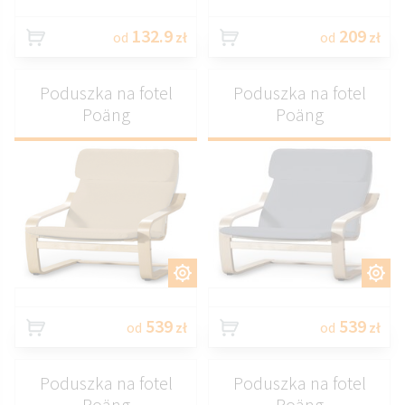
132.9
209
od
zł
od
zł
Poduszka na fotel
Poduszka na fotel
Poäng
Poäng
DOSTOSUJ
DOSTOSUJ
539
539
od
zł
od
zł
Poduszka na fotel
Poduszka na fotel
Poäng
Poäng