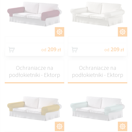
DOSTOSUJ
DOSTOSUJ
209
209
od
zł
od
zł
Ochraniacze na
Ochraniacze na
podłokietniki - Ektorp
podłokietniki - Ektorp
DOSTOSUJ
DOSTOSUJ