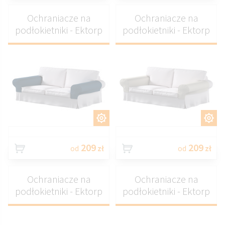
Ochraniacze na
Ochraniacze na
podłokietniki - Ektorp
podłokietniki - Ektorp
DOSTOSUJ
DOSTOSUJ
209
209
od
zł
od
zł
Ochraniacze na
Ochraniacze na
podłokietniki - Ektorp
podłokietniki - Ektorp