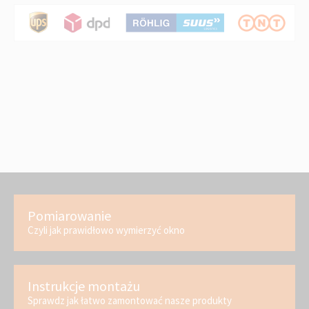
Pomiarowanie
Czyli jak prawidłowo wymierzyć okno
Instrukcje montażu
Sprawdz jak łatwo zamontować nasze produkty