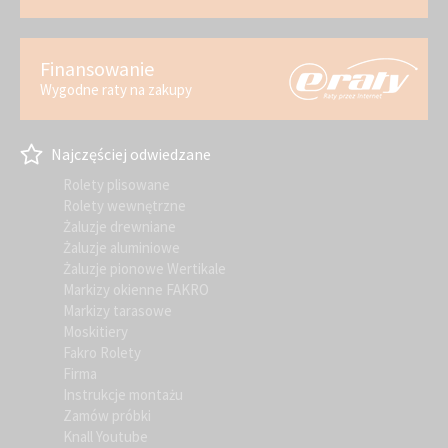
Finansowanie
Wygodne raty na zakupy
Najczęściej odwiedzane
Rolety plisowane
Rolety wewnętrzne
Żaluzje drewniane
Żaluzje aluminiowe
Żaluzje pionowe Wertikale
Markizy okienne FAKRO
Markizy tarasowe
Moskitiery
Fakro Rolety
Firma
Instrukcje montażu
Zamów próbki
Knall Youtube