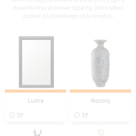
dywaniki oraz domowe zapachy, które łatwo
dobrać do dowolnego stylu wnętrza
Lustra
Wazony