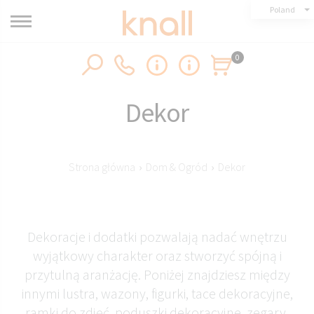
Poland
0
Dekor
Strona główna
›
Dom & Ogród
›
Dekor
Dekoracje i dodatki pozwalają nadać wnętrzu
wyjątkowy charakter oraz stworzyć spójną i
przytulną aranżację. Poniżej znajdziesz między
innymi lustra, wazony, figurki, tace dekoracyjne,
ramki do zdjęć, poduszki dekoracyjne, zegary,