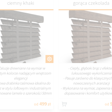
ciemny khaki
gorąca czekolada
DOSTOSUJ
DOSTOSU
Żaluzje drewniane na wymiar w
- Ciepły, głęboki brąz z efekt
stym kolorze nadającym wnętrzom
luksusowego wykończenia
elegancji
- Pasuje zarówno do klasycznych,
lowa drabinka taśmowa idealna do
nowoczesnych aranżacji
 w stylu loftowym i industrialnym
- Wykonana na wymiar, zapewnia 
nowane lamele o szerokości 50mm
dopasowanie i komfort użytkow
499
5
od
zł
od