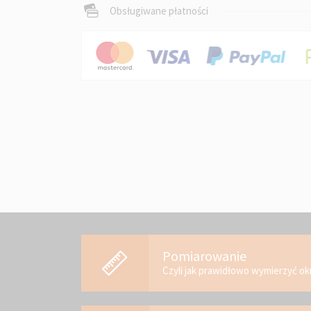
Obsługiwane płatności
Pomiarowanie
Czyli jak prawidłowo wymierzyć o