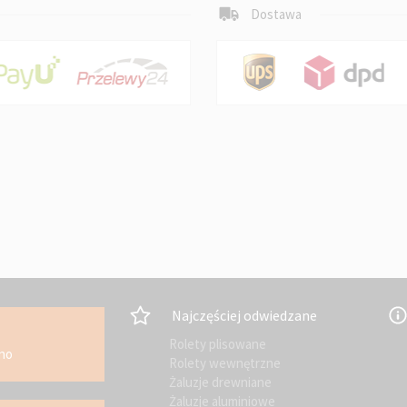
Dostawa
Najczęściej odwiedzane
Rolety plisowane
kno
Rolety wewnętrzne
Żaluzje drewniane
Żaluzje aluminiowe