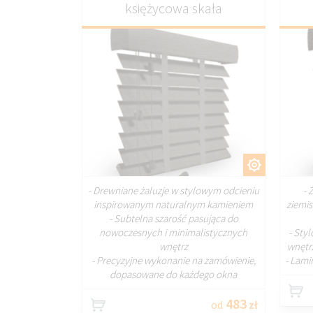
księżycowa skała
DOSTOSUJ
- Drewniane żaluzje w stylowym odcieniu
- 
inspirowanym naturalnym kamieniem
ziemi
- Subtelna szarość pasująca do
nowoczesnych i minimalistycznych
- Sty
wnętrz
wnętrz
- Precyzyjne wykonanie na zamówienie,
- Lami
dopasowane do każdego okna
483
od
zł