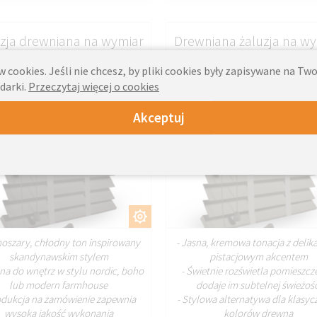
zja drewniana na wymiar
Drewniana żaluzja na w
szary Coventy
wanilia z pistacją
 cookies. Jeśli nie chcesz, by pliki cookies były zapisywane na T
darki.
Przeczytaj więcej o cookies
Akceptuj
DOSTOSUJ
DOSTOSU
noszary, chłodny ton inspirowany
- Jasna, kremowa tonacja z deli
skandynawskim stylem
pistacjowym akcentem
lna do wnętrz w stylu nordic, boho
- Świetnie rozświetla pomieszcze
lub modern farmhouse
dodaje im subtelnej świeżośc
odukcja na zamówienie zapewnia
- Stylowa alternatywa dla klasy
wysoką jakość wykonania
kolorów drewna