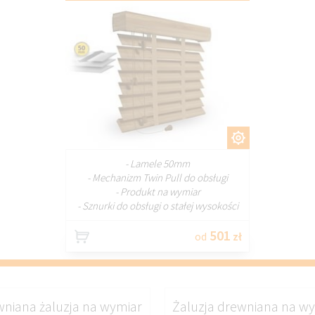
DOSTOSUJ
- Lamele 50mm
- Mechanizm Twin Pull do obsługi
- Produkt na wymiar
- Sznurki do obsługi o stałej wysokości
501
od
zł
niana żaluzja na wymiar
Żaluzja drewniana na w