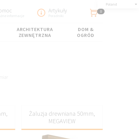
Poland
omoc
Artykuły
0
żne informacje
Poradniki
ARCHITEKTURA
DOM &
ZEWNĘTRZNA
OGRÓD
miar
mm,
Żaluzja drewniana 50mm,
MEGAVIEW