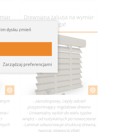
ymiar
Drewniana żaluzja na wymiar
nugat
woim dysku zmień
Zarządzaj preferencjami
J
DOSTOSUJ
katnym
- Jasnobrązowy, ciepły odcień
przypominający migdałowe drewno
nia i
- Uniwersalny wybór do wielu typów
i
wnętrz – od rustykalnych po nowoczesne
cznych
- Laminat odwzorowuje strukturę drewna,
tworząc elegancki efekt