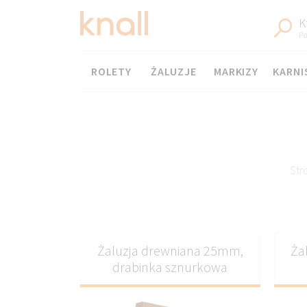
K
Po
Menu
ROLETY
ŻALUZJE
MARKIZY
KARNI
Str
Żaluzja drewniana 25mm,
Ża
drabinka sznurkowa