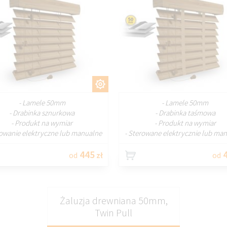
DOSTOSUJ
DOSTOSU
- Lamele 50mm
- Lamele 50mm
- Drabinka sznurkowa
- Drabinka taśmowa
- Produkt na wymiar
- Produkt na wymiar
rowanie elektryczne lub manualne
- Sterowane elektrycznie lub man
445
4
od
zł
od
Żaluzja drewniana 50mm,
Twin Pull