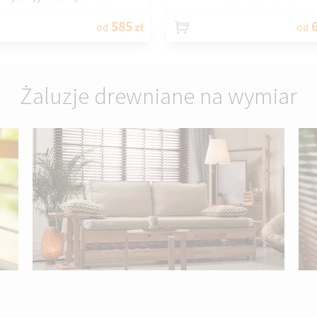
585
6
od
zł
od
Żaluzje drewniane na wymiar