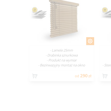
DOSTOSUJ
- Lamele 25mm
- Drabinka sznurkowa
- Produkt na wymiar
- Bezinwazyjny montaż na okno
- Ste
290
od
zł