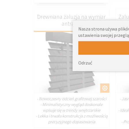
Drewniana żaluzja na wymiar
Żalu
antracyt
Nasza strona używa plików
ustawienia swojej przeglą
Odrzuć
DOSTOSUJ
- Nowoczesny odcień grafitowej szarości
- Jas
- Minimalistyczny wygląd doskonale
wpisuje się w trendy wnętrzarskie
- Idea
- Lekka i trwała konstrukcja z możliwością
precyzyjnego dopasowania
- Pr