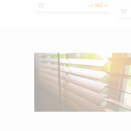
561
od
zł