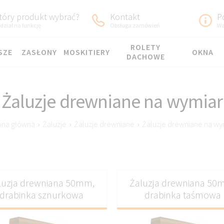
tóry produkt wybrać?
Kontakt
P
dział na funkcję
Obsługa zamówień
Wa
ROLETY
SZE
ZASŁONY
MOSKITIERY
OKNA
DACHOWE
Żaluzje drewniane na wymiar
ona główna
›
Żaluzje
›
Żaluzje drewniane
›
Żaluzje drewniane na wy
luzja drewniana 50mm,
Żaluzja drewniana 50
drabinka sznurkowa
drabinka taśmowa