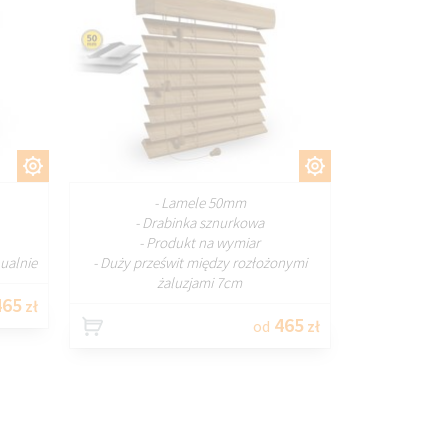
J
DOSTOSUJ
- Lamele 50mm
- Drabinka sznurkowa
- Produkt na wymiar
ualnie
- Duży prześwit między rozłożonymi
żaluzjami 7cm
65
zł
465
od
zł