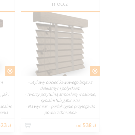
mocca
J
DOSTOSUJ
em
- Stylowy odcień kawowego brązu z
delikatnym połyskiem
 jak i
- Tworzy przytulną atmosferę w salonie,
sypialni lub gabinecie
idealne
- Na wymiar – perfekcyjnie przylega do
ania
powierzchni okna
23
538
zł
od
zł