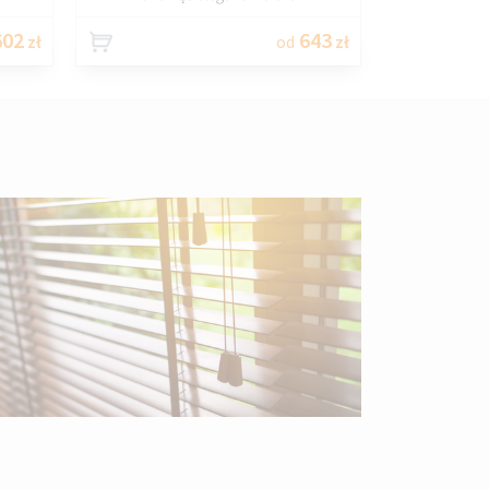
02
643
zł
od
zł