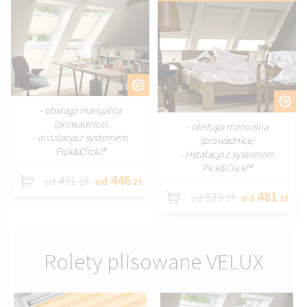
DOSTOSUJ
DOSTOSUJ
- obsługa manualna
(prowadnice)
- obsługa manualna
- instalacja z systemem
(prowadnice)
Pick&Click!®
- instalacja z systemem
Pick&Click!®
446
491 zł
od
zł
od
481
529 zł
od
zł
od
Rolety plisowane VELUX