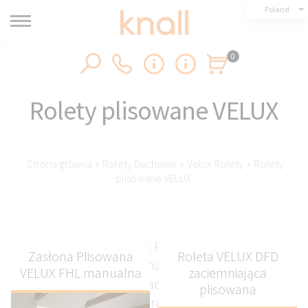
Poland
0
Rolety plisowane VELUX
Strona główna
›
Rolety Dachowe
›
Velux Rolety
›
Rolety
plisowane VELUX
Rolety plisowane VELUX FHL DFD obsługa ręczna
Zasłona Plisowana
Roleta VELUX DFD
z tkaniną tradycyjną i zaciemniającą w
VELUX FHL manualna
zaciemniająca
popularnych rozmiarach mk06 78x118 mk08
plisowana
78x140 oraz innych