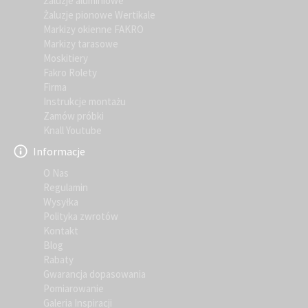
Żaluzje aluminiowe
Żaluzje pionowe Wertikale
Markizy okienne FAKRO
Markizy tarasowe
Moskitiery
Fakro Rolety
Firma
Instrukcje montażu
Zamów próbki
Knall Youtube
Informacje
O Nas
Regulamin
Wysyłka
Polityka zwrotów
Kontakt
Blog
Rabaty
Gwarancja dopasowania
Pomiarowanie
Galeria Inspiracji