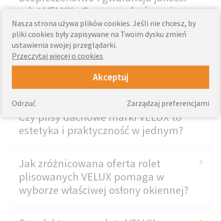
rolet VELUX - Czy mogę być pewien,
że kupuję produkt wysokiej jakości?
Nasza strona używa plików cookies. Jeśli nie chcesz, by
pliki cookies były zapisywane na Twoim dysku zmień
ustawienia swojej przeglądarki.
Jaki jest doskonały wybór dla
Przeczytaj więcej o cookies
mnie? - dachowe rolety plisowane
Akceptuj
VELUX
Odrzuć
Zarządzaj preferencjami
Czy plisy dachowe marki VELUX to
estetyka i praktyczność w jednym?
Jak zróżnicowana oferta rolet
plisowanych VELUX pomaga w
wyborze właściwej osłony okiennej?