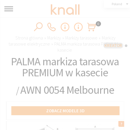
Poland
0
Strona główna
›
Markizy
›
Markizy tarasowe
›
Markizy
tarasowe elektryczne
›
PALMA markiza tarasowa PREMIUM w
KREATOR
kasecie
PALMA markiza tarasowa
PREMIUM w kasecie
AWN 0054 Melbourne
/
ZOBACZ MODELE 3D