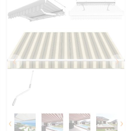
‹
›
‹
›