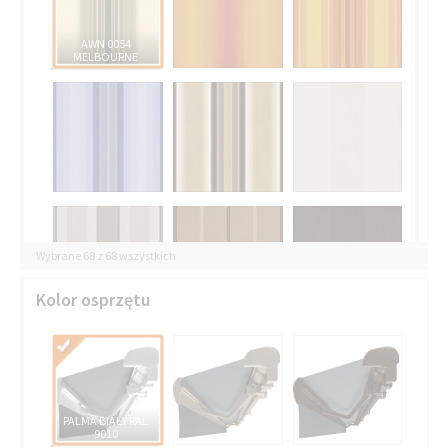
AWN 0054
MELBOURNE
Wybrane 68 z 68 wszystkich
Kolor osprzętu
PALMA BIAŁY RAL
9010