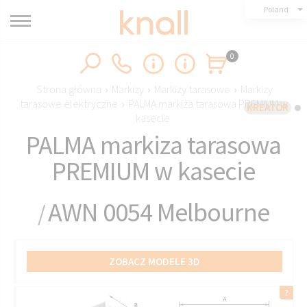
Poland
0
Strona główna
›
Markizy
›
Markizy tarasowe
›
Markizy
tarasowe elektryczne
›
PALMA markiza tarasowa PREMIUM w
KREATOR
kasecie
PALMA markiza tarasowa
PREMIUM w kasecie
AWN 0054 Melbourne
/
ZOBACZ MODELE 3D