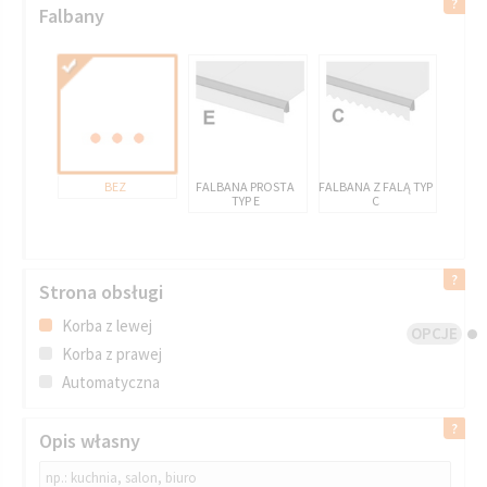
Falbany
BEZ
FALBANA PROSTA
FALBANA Z FALĄ TYP
TYP E
C
Strona obsługi
Korba z lewej
OPCJE
Korba z prawej
Automatyczna
Opis własny