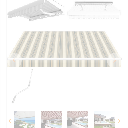
‹
›
‹
›