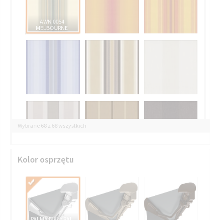
AWN 0054
MELBOURNE
Wybrane 68 z 68 wszystkich
Kolor osprzętu
PALMA BIAŁY RAL