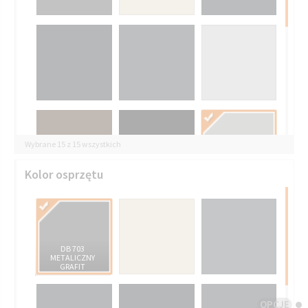
Wybrane 15 z 15 wszystkich
RAL 9006 JASNE
Kolor osprzętu
ALUMINIUM
DB 703
METALICZNY
GRAFIT
OPCJE