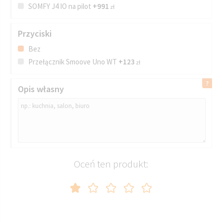
SOMFY J4 IO na pilot
+991
zł
Przyciski
Bez
Przełącznik Smoove Uno WT
+123
zł
Opis własny
Oceń ten produkt: