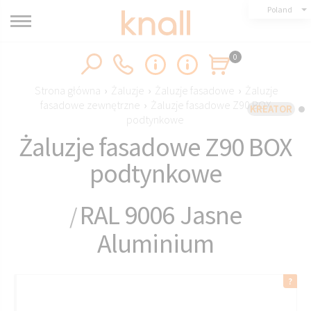
Poland
0
Strona główna
›
Żaluzje
›
Żaluzje fasadowe
›
Żaluzje
fasadowe zewnętrzne
›
Żaluzje fasadowe Z90 BOX
KREATOR
podtynkowe
Żaluzje fasadowe Z90 BOX
podtynkowe
RAL 9006 Jasne
/
Aluminium