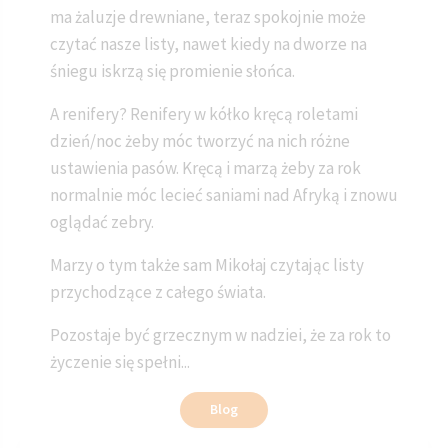
ma żaluzje drewniane, teraz spokojnie może
czytać nasze listy, nawet kiedy na dworze na
śniegu iskrzą się promienie słońca.
A renifery? Renifery w kółko kręcą roletami
dzień/noc żeby móc tworzyć na nich różne
ustawienia pasów. Kręcą i marzą żeby za rok
normalnie móc lecieć saniami nad Afryką i znowu
oglądać zebry.
Marzy o tym także sam Mikołaj czytając listy
przychodzące z całego świata.
Pozostaje być grzecznym w nadziei, że za rok to
życzenie się spełni...
Blog