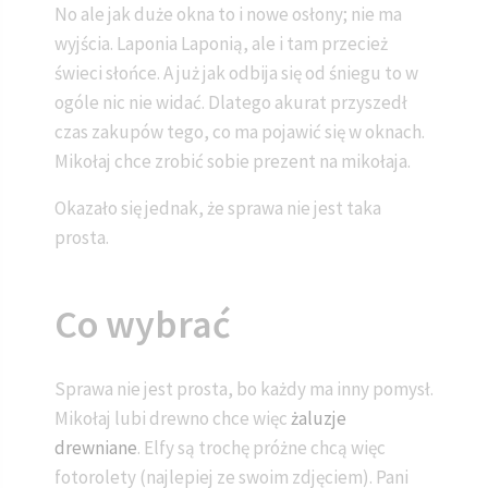
No ale jak duże okna to i nowe osłony; nie ma
wyjścia. Laponia Laponią, ale i tam przecież
świeci słońce. A już jak odbija się od śniegu to w
ogóle nic nie widać. Dlatego akurat przyszedł
czas zakupów tego, co ma pojawić się w oknach.
Mikołaj chce zrobić sobie prezent na mikołaja.
Okazało się jednak, że sprawa nie jest taka
prosta.
Co wybrać
Sprawa nie jest prosta, bo każdy ma inny pomysł.
Mikołaj lubi drewno chce więc
żaluzje
drewniane
. Elfy są trochę próżne chcą więc
fotorolety (najlepiej ze swoim zdjęciem). Pani