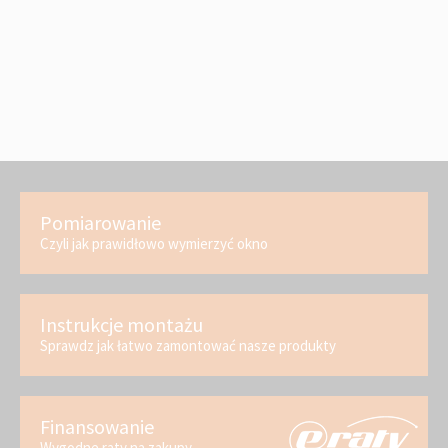
Pomiarowanie
Czyli jak prawidłowo wymierzyć okno
Instrukcje montażu
Sprawdz jak łatwo zamontować nasze produkty
Finansowanie
Wygodne raty na zakupy