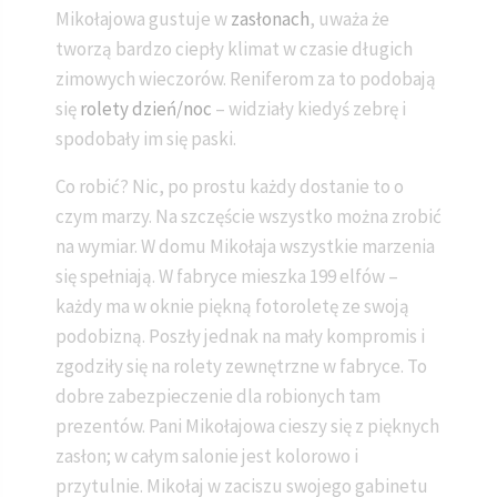
Mikołajowa gustuje w
zasłonach
, uważa że
tworzą bardzo ciepły klimat w czasie długich
zimowych wieczorów. Reniferom za to podobają
się
rolety dzień/noc
– widziały kiedyś zebrę i
spodobały im się paski.
Co robić? Nic, po prostu każdy dostanie to o
czym marzy. Na szczęście wszystko można zrobić
na wymiar. W domu Mikołaja wszystkie marzenia
się spełniają. W fabryce mieszka 199 elfów –
każdy ma w oknie piękną fotoroletę ze swoją
podobizną. Poszły jednak na mały kompromis i
zgodziły się na rolety zewnętrzne w fabryce. To
dobre zabezpieczenie dla robionych tam
prezentów. Pani Mikołajowa cieszy się z pięknych
zasłon; w całym salonie jest kolorowo i
przytulnie. Mikołaj w zaciszu swojego gabinetu