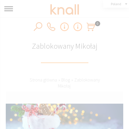
Poland
0
Zablokowany Mikołaj
Strona główna
›
Blog
›
Zablokowany
Mikołaj