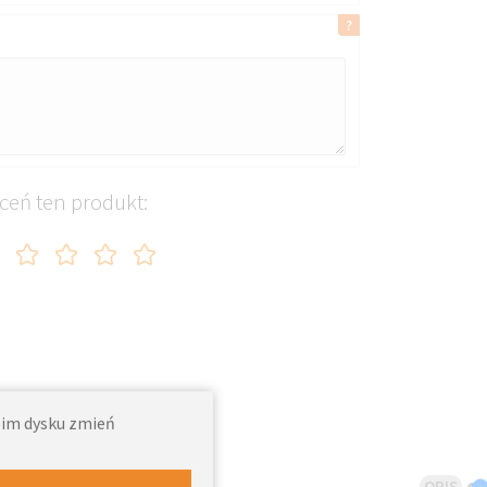
ceń ten produkt:
woim dysku zmień
OPIS