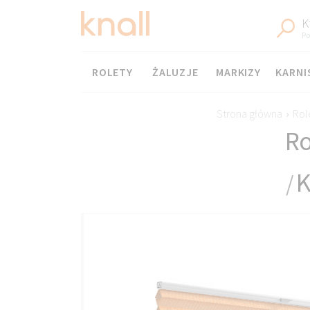
K
Po
Menu
ROLETY
ŻALUZJE
MARKIZY
KARNI
Strona główna
›
Rol
Ro
K
/