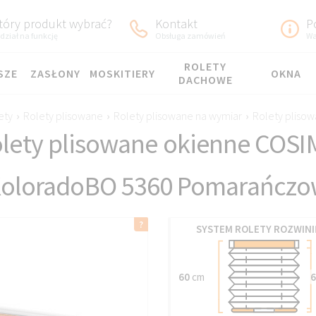
tóry produkt wybrać?
Kontakt
P
dział na funkcję
Obsługa zamówień
Wa
ROLETY
SZE
ZASŁONY
MOSKITIERY
OKNA
DACHOWE
ety
›
Rolety plisowane
›
Rolety plisowane na wymiar
›
Rolety pliso
lety plisowane okienne COS
oloradoBO 5360 Pomarańczo
SYSTEM ROLETY ROZWINI
60
cm
6