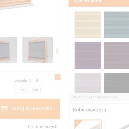
Wybierz kolor
›
wysokość - B
mm
Wybrane 134 z 134 wszystkich
Dodaj do koszyka
Kolor osprzętu
10 dni roboczych