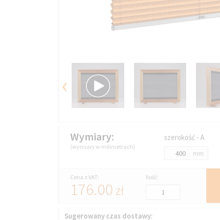
‹
Wymiary:
szerokość - A
(wymiary w milimetrach)
mm
Cena z VAT:
Ilość:
176.00
zł
Sugerowany czas dostawy: