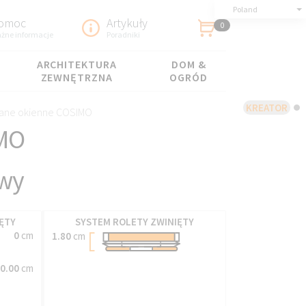
Poland
omoc
Artykuły
0
żne informacje
Poradniki
ARCHITEKTURA
DOM &
ZEWNĘTRZNA
OGRÓD
KREATOR
wane okienne COSIMO
IMO
wy
ĘTY
SYSTEM ROLETY ZWINIĘTY
0
cm
1.80
cm
0.00
cm