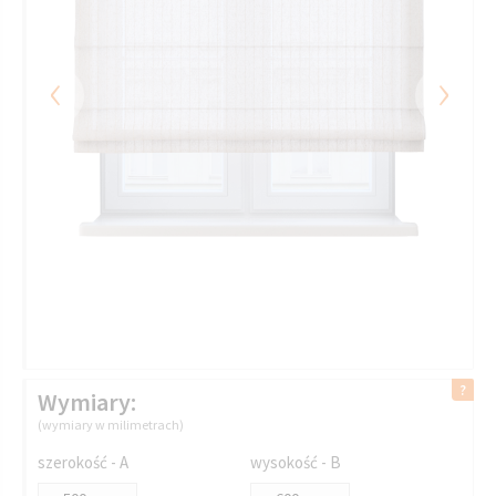
‹
›
Wymiary:
(wymiary w milimetrach)
szerokość - A
wysokość - B