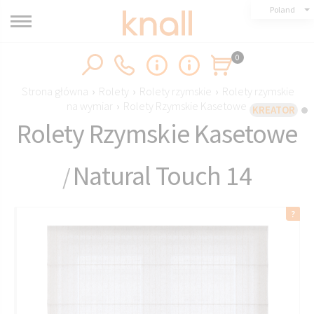
Poland
0
Strona główna
›
Rolety
›
Rolety rzymskie
›
Rolety rzymskie
na wymiar
›
Rolety Rzymskie Kasetowe
KREATOR
Rolety Rzymskie Kasetowe
Natural Touch 14
/