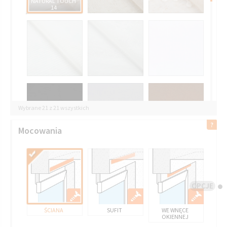
NATURAL TOUCH
14
Wybrane 21 z 21 wszystkich
Mocowania
OPCJE
ŚCIANA
SUFIT
WE WNĘCE
OKIENNEJ