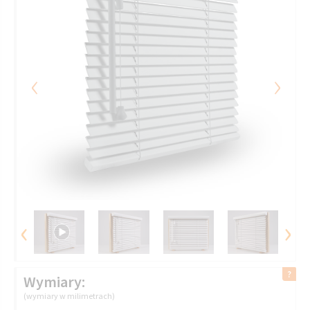
‹
›
‹
›
Wymiary:
(wymiary w milimetrach)