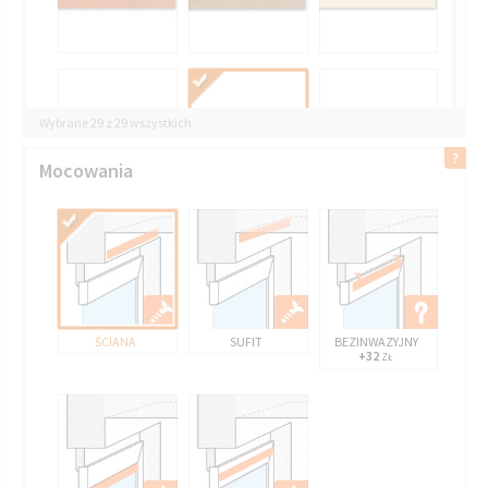
Wybrane 29 z 29 wszystkich
Mocowania
2520 BIAŁY
ŚCIANA
SUFIT
BEZINWAZYJNY
+32
ZŁ