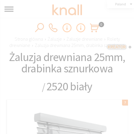
Poland
0
Strona główna
›
Żaluzje
›
Żaluzje drewniane
›
Rolety
drewniane
›
Żaluzja drewniana 25mm, drabinka sznurkowa
KREATOR
Żaluzja drewniana 25mm,
drabinka sznurkowa
2520 biały
/