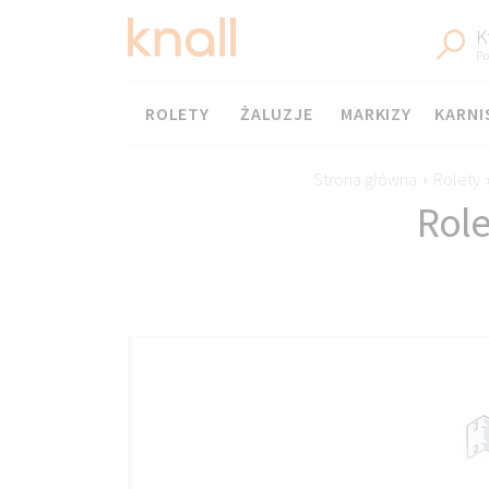
K
Po
Menu
ROLETY
ŻALUZJE
MARKIZY
KARNI
Strona główna
›
Rolety
Role