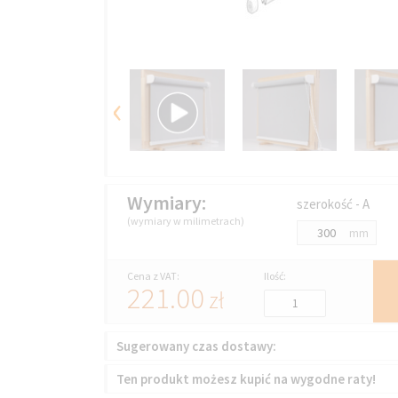
‹
Wymiary:
szerokość - A
(wymiary w milimetrach)
mm
Cena z VAT:
Ilość:
221.00
zł
Sugerowany czas dostawy:
Ten produkt możesz kupić na wygodne raty!