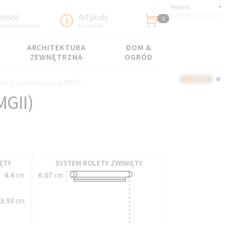
Poland
omoc
Artykuły
0
żne informacje
Poradniki
ARCHITEKTURA
DOM &
ZEWNĘTRZNA
OGRÓD
KREATOR
sety wolnowisząca (MGII)
MGII)
ĘTY
SYSTEM ROLETY ZWINIĘTY
4.4
cm
6.07
cm
3.93
cm