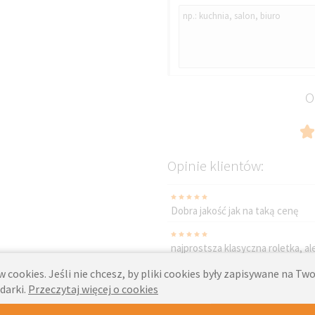
C104 JULIA
BIAŁY ECRU
O
Opinie klientów:
Dobra jakość jak na taką cenę
najprostsza klasyczna roletka, ale
 cookies. Jeśli nie chcesz, by pliki cookies były zapisywane na T
Proste, łatwe w montarzu i nie p
darki.
Przeczytaj więcej o cookies