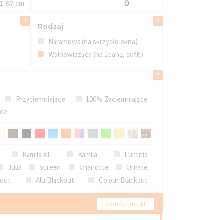
1.67
cm
Rodzaj
Naramowa (na skrzydło okna)
Wolnowisząca (na ścianę, sufit)
Przyciemniające
100% Zaciemniające
ące
Kamila XL
Kamila
Luminis
Julia
Screen
Charlotte
Ornate
kout
Alu Blackout
Colour Blackout
Zamów próbki