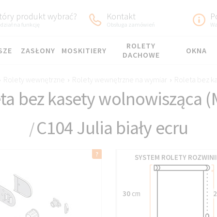
tóry produkt wybrać?
Kontakt
P
dział na funkcję
Obsługa zamówień
Wa
ROLETY
SZE
ZASŁONY
MOSKITIERY
OKNA
DACHOWE
›
Rolety wewnętrzne
›
Rolety wewnętrzne na wymiar
›
Roleta bez ka
ta bez kasety wolnowisząca (
C104 Julia biały ecru
/
SYSTEM ROLETY ROZWINI
30
cm
2