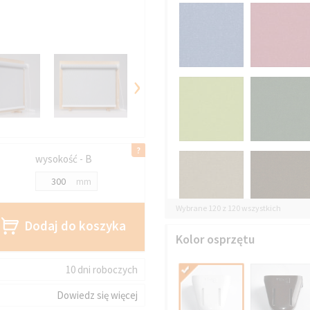
›
wysokość - B
mm
Wybrane 120 z 120 wszystkich
Dodaj do koszyka
Kolor osprzętu
10 dni roboczych
Dowiedz się więcej