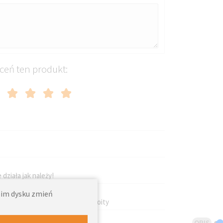
ceń ten produkt:
 działa jak należy!
woim dysku zmień
sują się a wygląd bardzo przyzwoity
OPIS