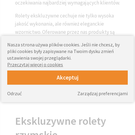
oczekiwania najbardziej wymagających klientów.
Rolety ekskluzywne cechuje nie tylko wysoka
jakość wykonania, ale również eleganckie
wzornictwo. Oferowane przez nas produkty są
dostępne w różnych tkaninach i kolorach, co
Nasza strona używa plików cookies. Jeśli nie chcesz, by
umożliwia stworzenie harmonijnego wystroju
pliki cookies były zapisywane na Twoim dysku zmień
wnętrza. Rolety rzymskie, dzięki swoim fałdom,
ustawienia swojej przeglądarki.
nadają pomieszczeniu wyjątkowego uroku,
Przeczytaj więcej o cookies
podkreślając jego styl i elegancję. Natomiast
Akceptuj
rolety dzień noc, dzięki swojej funkcjonalności,
są idealnym rozwiązaniem dla osób
Odrzuć
Zarządzaj preferencjami
poszukujących komfortu i estetyki.
Ekskluzywne rolety
rzymskie