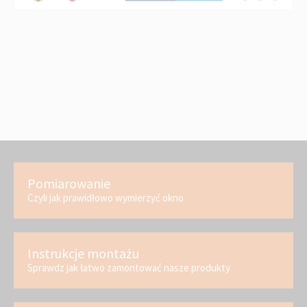
Pomiarowanie
Czyli jak prawidłowo wymierzyć okno
Instrukcje montażu
Sprawdz jak łatwo zamontować nasze produkty