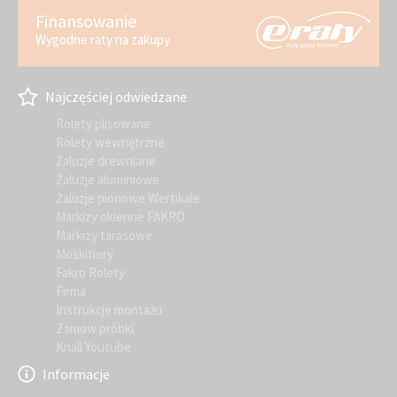
Finansowanie
Wygodne raty na zakupy
Najczęściej odwiedzane
Rolety plisowane
Rolety wewnętrzne
Żaluzje drewniane
Żaluzje aluminiowe
Żaluzje pionowe Wertikale
Markizy okienne FAKRO
Markizy tarasowe
Moskitiery
Fakro Rolety
Firma
Instrukcje montażu
Zamów próbki
Knall Youtube
Informacje