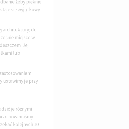
 dbanie żeby pięknie
staje się wyjątkowy.
j architektury; do
cześnie miejsce w
 deszczem. Jej
elkami lub
m zastosowaniem
dy ustawimy je przy
dzić je różnymi
borze powinniśmy
czekać kolejnych 10