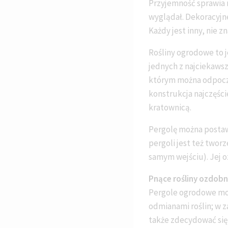
Przyjemność sprawia n
wyglądał. Dekoracyjne
Każdy jest inny, nie 
Rośliny ogrodowe to 
jednych z najciekawsz
którym można odpoczą
konstrukcja najczęśc
kratownicą.
Pergolę można postaw
pergoli jest też twor
samym wejściu). Jej o
Pnące rośliny ozdob
Pergole ogrodowe mog
odmianami roślin; w z
także zdecydować się 