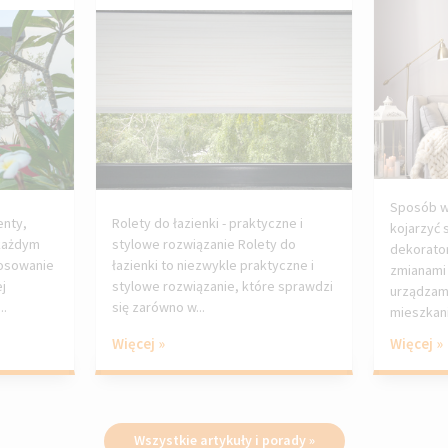
Sposób w
enty,
Rolety do łazienki - praktyczne i
kojarzyć 
 każdym
stylowe rozwiązanie Rolety do
dekorator
tosowanie
łazienki to niezwykle praktyczne i
zmianami 
ej
stylowe rozwiązanie, które sprawdzi
urządzam
..
się zarówno w...
mieszkania
Więcej »
Więcej »
Wszystkie artykuły i porady »