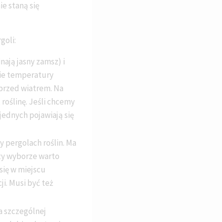
e staną się
goli:
ają jasny zamsz) i
kie temperatury
 przed wiatrem. Na
roślinę. Jeśli chcemy
ednych pojawiają się
y pergolach roślin. Ma
rzy wyborze warto
się w miejscu
ji. Musi być też
a szczególnej