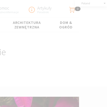
Poland
omoc
Artykuły
0
żne informacje
Poradniki
ARCHITEKTURA
DOM &
ZEWNĘTRZNA
OGRÓD
ie