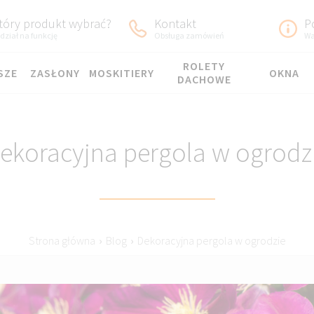
tóry produkt wybrać?
Kontakt
P
dział na funkcję
Obsługa zamówień
Wa
ROLETY
SZE
ZASŁONY
MOSKITIERY
OKNA
DACHOWE
ekoracyjna pergola w ogrodz
Strona główna
›
Blog
›
Dekoracyjna pergola w ogrodzie