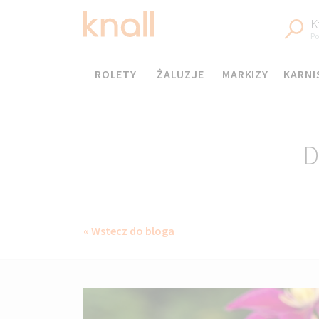
K
Po
Menu
ROLETY
ŻALUZJE
MARKIZY
KARNI
D
« Wstecz do bloga