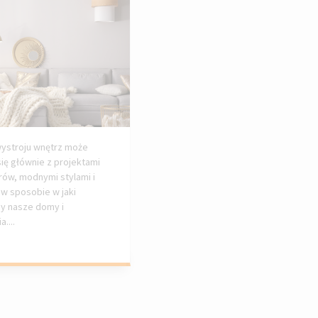
ystroju wnętrz może
się głównie z projektami
ów, modnymi stylami i
w sposobie w jaki
y nasze domy i
....