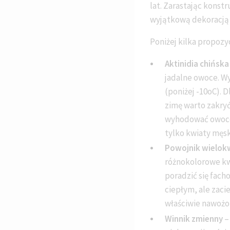
lat. Zarastając konst
wyjątkową dekoracją
Poniżej kilka propozy
Aktinidia chińska
jadalne owoce. Wy
(poniżej -10oC). 
zimę warto zakryć
wyhodować owoce t
tylko kwiaty męsk
Powojnik wielok
różnokolorowe kwi
poradzić się fach
ciepłym, ale zaci
właściwie nawożon
Winnik zmienny
–