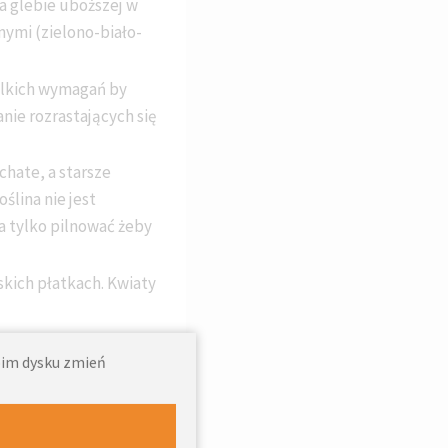
na glebie uboższej w
ymi (zielono-biało-
ielkich wymagań by
nie rozrastających się
chate, a starsze
ślina nie jest
a tylko pilnować żeby
skich płatkach. Kwiaty
woim dysku zmień