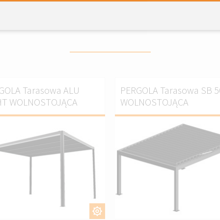
ukty którę mogą Cię zaintere
GOLA Tarasowa ALU
PERGOLA Tarasowa SB 5
HT WOLNOSTOJĄCA
WOLNOSTOJĄCA
DOSTOSUJ
DOSTOSU