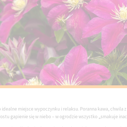
dealne miejsce wypoczynku i relaksu. Poranna kawa, chwila z 
rostu gapienie się w niebo – w ogrodzie wszystko „smakuje inac