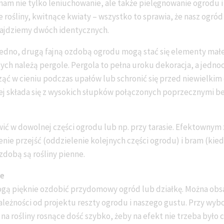
am nie tylko leniuchowanie, ale także pielęgnowanie ogrodu i
 rośliny, kwitnące kwiaty – wszystko to sprawia, że nasz ogród 
znajdziemy dwóch identycznych.
jedno, drugą fajną ozdobą ogrodu mogą stać się elementy małe
ych należą pergole. Pergola to pełna uroku dekoracja, a jedno
ć w cieniu podczas upałów lub schronić się przed niewielkim
iej składa się z wysokich słupków połączonych poprzecznymi b
ić w dowolnej części ogrodu lub np. przy tarasie. Efektowny
zenie przejść (oddzielenie kolejnych części ogrodu) i bram (kie
zdobą są rośliny pienne.
ne
ą pięknie ozdobić przydomowy ogród lub działkę. Można obsa
ależności od projektu reszty ogrodu i naszego gustu. Przy wy
na rośliny rosnące dość szybko, żeby na efekt nie trzeba było 