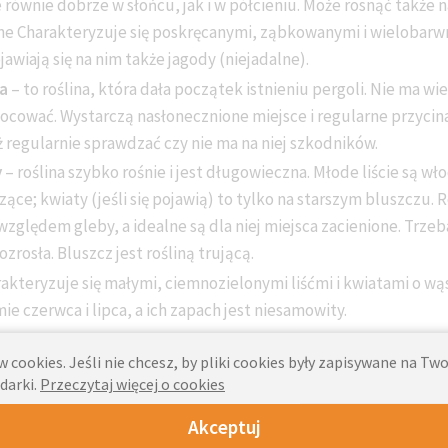
e równie dobrze w słońcu, jak i w półcieniu. Może rosnąć także 
ne Charakteryzuje się poskręcanymi, ząbkowanymi i wielobarwn
jawiają się na nim także jagody (niejadalne).
a
– to roślina, która dała początek istnieniu pergoli. Nie ma w
wocować. Wystarczą nasłonecznione miejsce i regularne przycina
 regularnie sprawdzać czy nie ma na niej szkodników.
y
– roślina szybko rośnie i jest długowieczna. Młode liście są wło
zące; kwiaty (jeśli się pojawią) to tylko na starszym bluszczu. Ro
ględem gleby, a idealne są dla niej miejsca zacienione. Trzeb
ozrosła. Bluszcz jest rośliną trującą.
rakteryzuje się małymi, ciemnozielonymi liśćmi i kwiatami o wą
ie czerwca i lipca, a ich zapach jest niesamowity.
Blog
 cookies. Jeśli nie chcesz, by pliki cookies były zapisywane na T
darki.
Przeczytaj więcej o cookies
Akceptuj