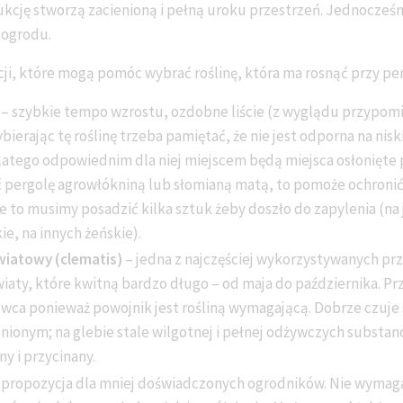
rukcję stworzą zacienioną i pełną uroku przestrzeń. Jednocześni
 ogrodu.
cji, które mogą pomóc wybrać roślinę, która ma rosnąć przy per
– szybkie tempo wzrostu, ozdobne liście (z wyglądu przypomin
bierając tę roślinę trzeba pamiętać, że nie jest odporna na nis
Dlatego odpowiednim dla niej miejscem będą miejsca osłonięte
 pergolę agrowłókniną lub słomianą matą, to pomoże ochronić 
o musimy posadzić kilka sztuk żeby doszło do zapylenia (na j
ie, na innych żeńskie).
wiatowy (clematis)
– jedna z najczęściej wykorzystywanych prz
aty, które kwitną bardzo długo – od maja do października. P
owca ponieważ powojnik jest rośliną wymagającą. Dobrze czuje 
enionym; na glebie stale wilgotnej i pełnej odżywczych substanc
y i przycinany.
 propozycja dla mniej doświadczonych ogrodników. Nie wymag