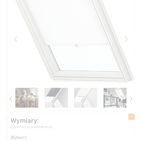
‹
›
‹
›
Wymiary:
(wymiary w milimetrach)
Wybierz: