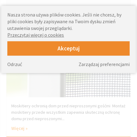
Nasza strona używa plików cookies. Jeśli nie chcesz, by
Tuesday, March 28, 2017
pliki cookies były zapisywane na Twoim dysku zmień
Moskitiery ochronią dom przed nieproszonymi
ustawienia swojej przeglądarki.
gośćmi
Przeczytaj więcej o cookies
Akceptuj
Odrzuć
Zarządzaj preferencjami
Moskitiery ochronią dom przed nieproszonymi gośćmi Montaż
moskitiery przede wszystkim zapewnia skuteczną ochronę
domu przed nieproszonymi...
Więcej »