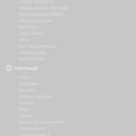
Żaluzje aluminiowe
Żaluzje pionowe Wertikale
Markizy okienne FAKRO
Markizy tarasowe
Moskitiery
Fakro Rolety
Firma
Instrukcje montażu
Zamów próbki
Knall Youtube
Informacje
O Nas
Regulamin
Wysyłka
Polityka zwrotów
Kontakt
Blog
Rabaty
Gwarancja dopasowania
Pomiarowanie
Galeria Inspiracji