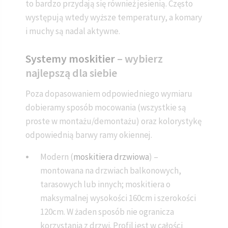
to bardzo przydają się również jesienią. Często
występują wtedy wyższe temperatury, a komary
i muchy są nadal aktywne.
Systemy moskitier
– wybierz
najlepszą dla siebie
Poza dopasowaniem odpowiedniego wymiaru
dobieramy sposób mocowania (wszystkie są
proste w montażu/demontażu) oraz kolorystykę
odpowiednią barwy ramy okiennej.
Modern (
moskitiera drzwiowa
) –
montowana na drzwiach balkonowych,
tarasowych lub innych; moskitiera o
maksymalnej wysokości 160cm i szerokości
120cm. W żaden sposób nie ogranicza
korzystania z drzwi. Profil jest w całości