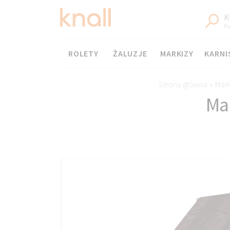
K
Po
Menu
ROLETY
ŻALUZJE
MARKIZY
KARNI
Strona główna
›
Mark
Ma