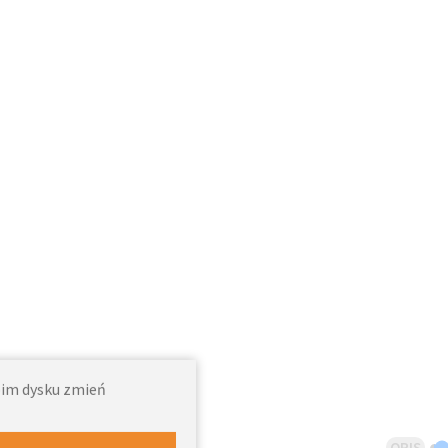
woim dysku zmień
OPIS