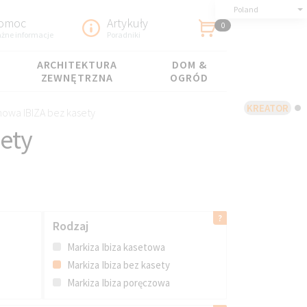
Poland
omoc
Artykuły
0
żne informacje
Poradniki
ARCHITEKTURA
DOM &
ZEWNĘTRZNA
OGRÓD
KREATOR
nowa IBIZA bez kasety
ety
Rodzaj
Markiza Ibiza kasetowa
Markiza Ibiza bez kasety
Markiza Ibiza poręczowa