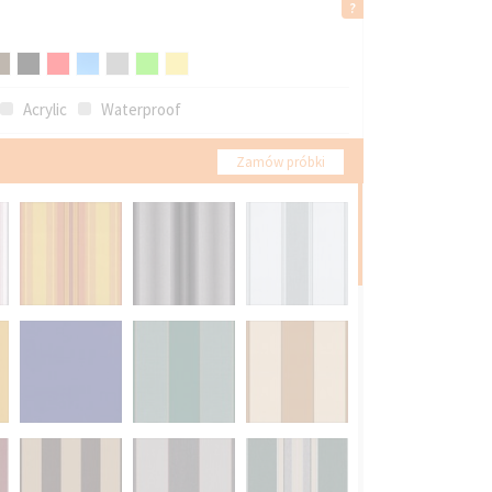
Acrylic
Waterproof
Zamów próbki