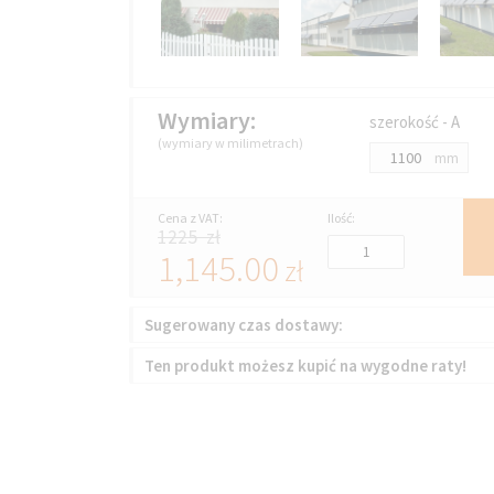
Wymiary:
szerokość - A
(wymiary w milimetrach)
mm
Cena z VAT:
Ilość:
1225 zł
1,145.00
zł
Sugerowany czas dostawy:
Ten produkt możesz kupić na wygodne raty!