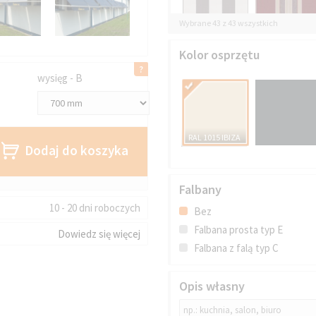
Wybrane 43 z 43 wszystkich
Kolor osprzętu
wysięg - B
RAL 1015 IBIZA
Dodaj do koszyka
Falbany
10 - 20 dni roboczych
Bez
Falbana prosta typ E
Dowiedz się więcej
Falbana z falą typ C
Opis własny
AWN 4640