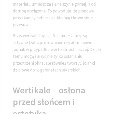
materiału umieszcza się na szynie górnej, a od
dołu są obciążone. To powoduje, że pionowe
pasy tkaniny ładnie się układają i łatwo się je
przesuwa.
Przyzwyczailiśmy się, że lamele żaluzji są
sztywne (żaluzje drewniane czy aluminiowe)
jednak w przypadku wertikali jest inaczej. Dzięki
temu mogą służyć nie tylko osłanianiu
przestrzeni okna, ale również tworzyć ścianki
działowe np. w gabinetach lekarskich.
Wertikale – osłona
przed słońcem i
estetyka