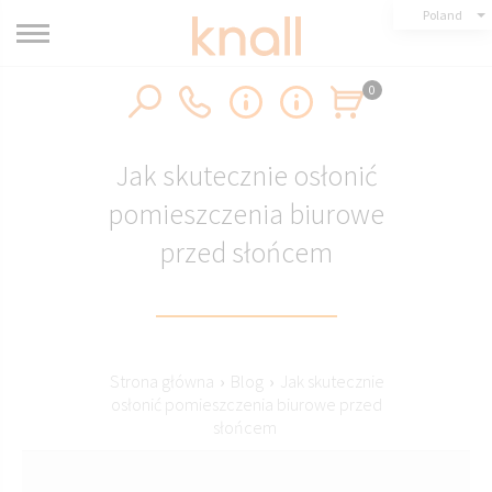
Poland
0
Jak skutecznie osłonić
pomieszczenia biurowe
przed słońcem
Strona główna
›
Blog
›
Jak skutecznie
osłonić pomieszczenia biurowe przed
słońcem