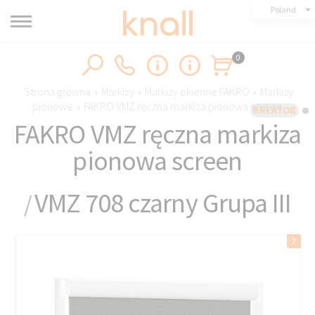
Poland
0
Strona główna
›
Markizy
›
Markizy okienne FAKRO
›
Markizy
pionowe
›
FAKRO VMZ ręczna markiza pionowa screen
KREATOR
FAKRO VMZ ręczna markiza
pionowa screen
VMZ 708 czarny Grupa III
/