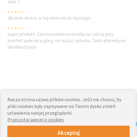
zima :)
dla mnie ekstra, w tej cenie ma nic lepszego
super produkt. Zastosowałem na poddaszu i od tej pory
komfort poleciał w górę, nie ma już zaduchu. Tania alternatywa
dla klimatyzacji
Rewelacyjne rozwiązanie idealne na lato i zimę, a do tego
funkcja moskitiery i automatyczna obsługa. Po porostu super.
Zamontowano mi je miesiąc temu. Upały już są, a w domu ma
przyjemnie chłodno.
Nasza strona używa plików cookies. Jeśli nie chcesz, by
pliki cookies były zapisywane na Twoim dysku zmień
Jestem bardzo zadowolony z założenia tych markiz, podczas
ustawienia swojej przeglądarki.
upałów w domu jest o wiele chłodniej. Teraz nie muszę włączać
Przeczytaj więcej o cookies
klimatyzacji.
Akceptuj