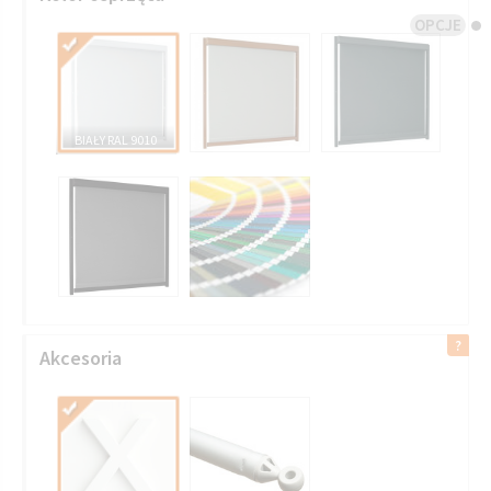
OPCJE
BIAŁY RAL 9010
VMZ 708 CZARNY
GRUPA III
Akcesoria