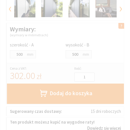
‹
›
Wymiary:
(wymiary w milimetrach)
szerokość - A
wysokość - B
mm
mm
Cena z VAT:
Ilość:
302.00
zł
Dodaj do koszyka
Sugerowany czas dostawy:
15 dni roboczych
Ten produkt możesz kupić na wygodne raty!
Dowiedz się więcej