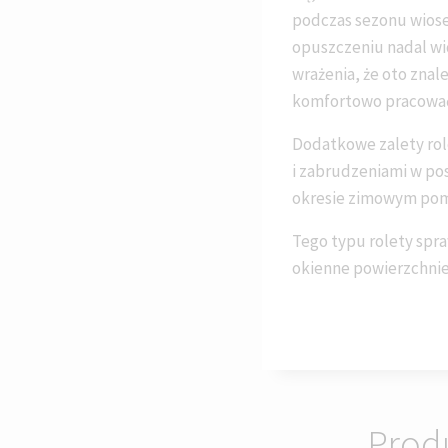
podczas sezonu wiose
opuszczeniu nadal wi
wrażenia, że oto znal
komfortowo pracować 
Dodatkowe zalety rol
i zabrudzeniami w pos
okresie zimowym poma
Tego typu rolety spr
okienne powierzchnie
Prod