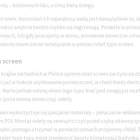
enią – kolorowych liści, a zimą bielą śniegu.
st wiele. Natomiast ich największą wadą jest niewątpliwie to, ż
 roku) wnętrza bardzo szybko się nagrzewają. Ponadto w przes
owych, lub gdy pracujemy w domu, promienie słoneczne utrudn
wia się nowoczesne rozwiązanie w postaci rolet typu screen.
u screen
krajów zachodnich w Polsce system rolet screen zaczyna się do
t już w trakcie użytkowania pomieszczeń, w chwili kiedy dost
. Warto jednak osłonę okien tego typu brać pod uwagę już na 
 (poza osłoną słoneczną) zalety.
reen wykorzystuje się specjalne materiały – połączenie włókien
CV. Montaż rolety na zewnątrz czyli przed szybą okienną spra
epła i pomaga utrzymać w pomieszczeniach przyjemny chłód.
 rolet tego typu może zmniejszyć koszty klimatyzacji budynk