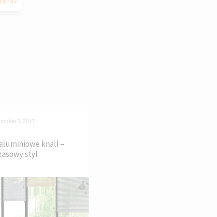
teraz
ctober 3, 2017
 aluminiowe knall –
asowy styl