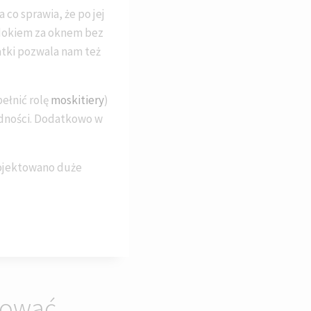
 co sprawia, że po jej
idokiem za oknem bez
iatki pozwala nam też
ełnić rolę
moskitiery
)
rudności. Dodatkowo w
rojektowano duże
sować