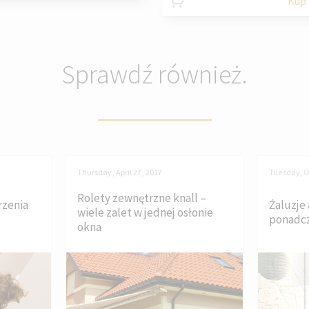
Kup 
Sprawdź również.
Thursday, April 27, 2017
Tuesday, O
Rolety zewnętrzne knall –
rzenia
Żaluzje
wiele zalet w jednej osłonie
ponadcz
okna