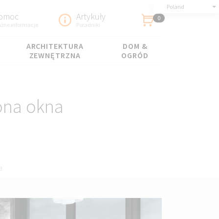
Poland
omoc
Artykuły
0
żne informacje
Poradniki
ARCHITEKTURA
DOM &
ZEWNĘTRZNA
OGRÓD
ona okna
a