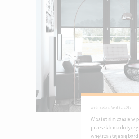
Wednesday, April 25, 2018
W ostatnim czasie w 
przeszklenia dotyczy 
wnętrza staja się bar