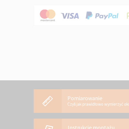
Pomiarowanie
Czyli jak prawidłowo wymierzyć o
Instrukcje montażu