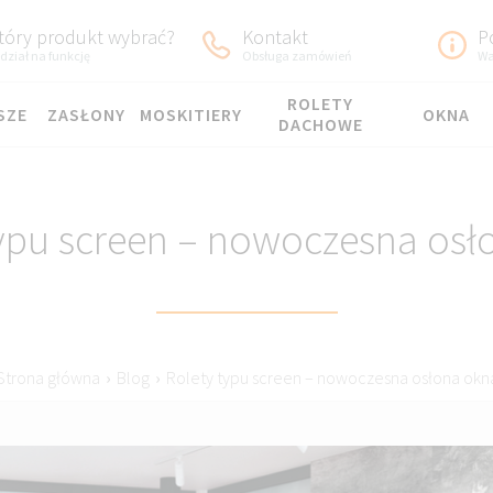
tóry produkt wybrać?
Kontakt
P
dział na funkcję
Obsługa zamówień
Wa
ROLETY
SZE
ZASŁONY
MOSKITIERY
OKNA
DACHOWE
typu screen – nowoczesna osł
Strona główna
›
Blog
›
Rolety typu screen – nowoczesna osłona okn