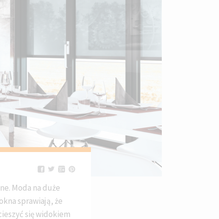
nne. Moda na duże
okna sprawiają, że
 cieszyć się widokiem