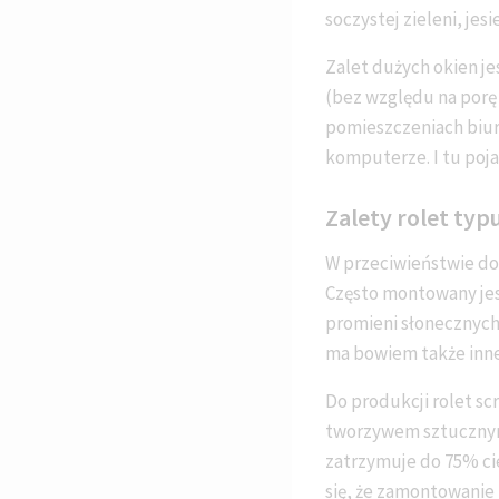
soczystej zieleni, jesi
Zalet dużych okien je
(bez względu na porę
pomieszczeniach biur
komputerze. I tu poja
Zalety rolet typ
W przeciwieństwie do 
Często montowany jes
promieni słonecznych
ma bowiem także inne
Do produkcji rolet sc
tworzywem sztucznym P
zatrzymuje do 75% ci
się, że zamontowanie