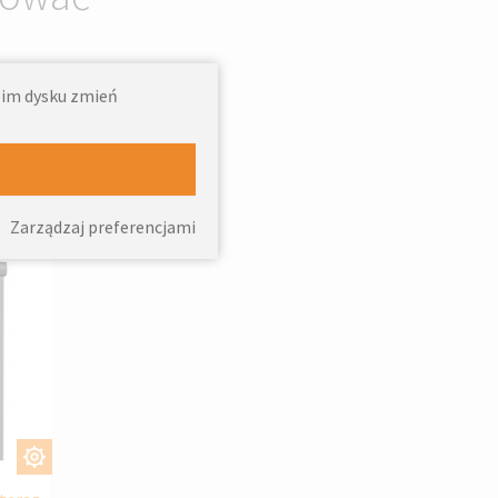
woim dysku zmień
 na
Zarządzaj preferencjami
J