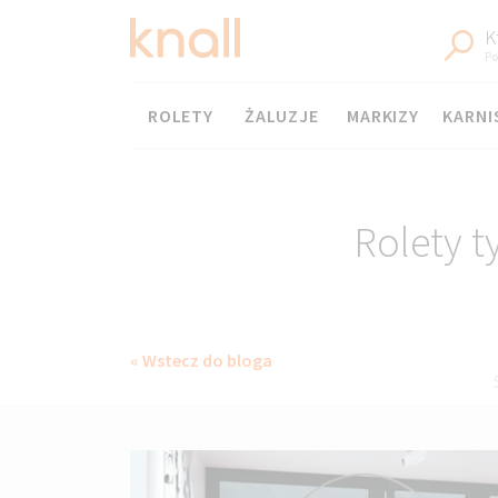
K
Po
Menu
ROLETY
ŻALUZJE
MARKIZY
KARNI
Rolety 
« Wstecz do bloga