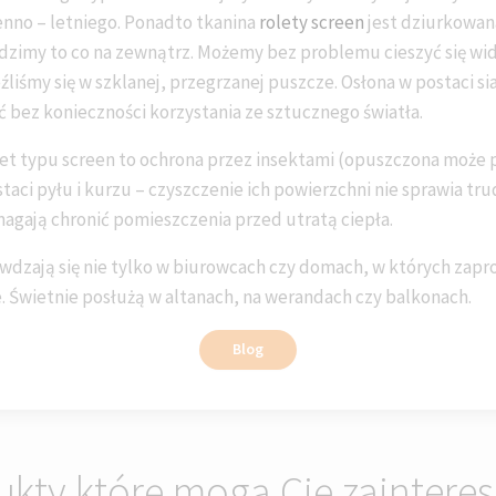
nno – letniego. Ponadto tkanina
rolety screen
jest dziurkowana
dzimy to co na zewnątrz. Możemy bez problemu cieszyć się w
eźliśmy się w szklanej, przegrzanej puszcze. Osłona w postaci s
bez konieczności korzystania ze sztucznego światła.
et typu screen to ochrona przez insektami (opuszczona może p
taci pyłu i kurzu – czyszczenie ich powierzchni nie sprawia t
gają chronić pomieszczenia przed utratą ciepła.
awdzają się nie tylko w biurowcach czy domach, w których zap
. Świetnie posłużą w altanach, na werandach czy balkonach.
Blog
ukty którę mogą Cię zaintere