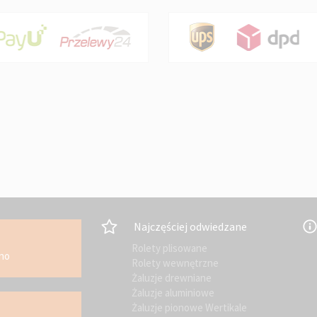
Najczęściej odwiedzane
Rolety plisowane
kno
Rolety wewnętrzne
Żaluzje drewniane
Żaluzje aluminiowe
Żaluzje pionowe Wertikale