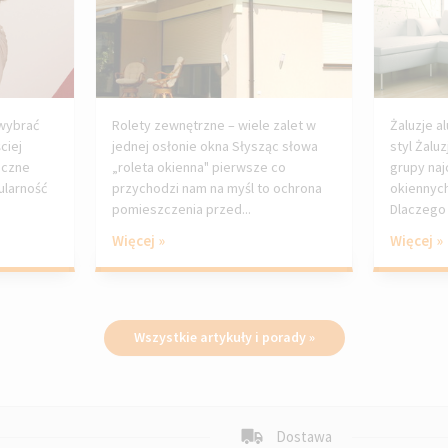
 wybrać
Rolety zewnętrzne – wiele zalet w
Żaluzje 
ciej
jednej osłonie okna Słysząc słowa
styl Żalu
Liczne
„roleta okienna" pierwsze co
grupy na
ularność
przychodzi nam na myśl to ochrona
okiennych
pomieszczenia przed...
Dlaczego 
Więcej »
Więcej »
Wszystkie artykuły i porady »
Dostawa