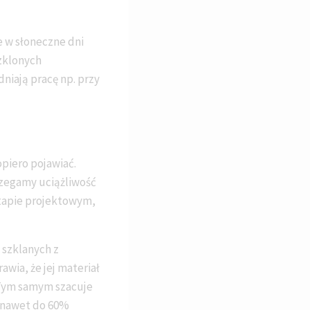
e w słoneczne dni
zklonych
iają pracę np. przy
piero pojawiać.
rzegamy uciążliwość
etapie projektowym,
 szklanych z
wia, że jej materiał
 Tym samym szacuje
u nawet do 60%