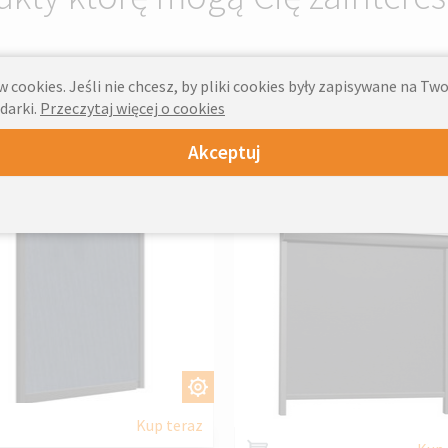
 cookies. Jeśli nie chcesz, by pliki cookies były zapisywane na T
darki.
Przeczytaj więcej o cookies
ety Screen Zewnętrzne
FAKRO VMZ elektryczna
Akceptuj
OAL ZIP
markiza pionowa screen
przycisk
DOSTOSUJ
DOSTOSU
Kup teraz